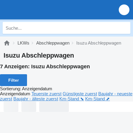
LKWs
Abschleppwagen
Isuzu Abschleppwagen
Isuzu Abschleppwagen
7 Anzeigen:
Isuzu Abschleppwagen
Filter
Sortierung
:
Anzeigendatum
Anzeigendatum
Teuerste zuerst
Günstigste zuerst
Baujahr - neueste
zuerst
Baujahr - älteste zuerst
Km-Stand ⬊
Km-Stand ⬈