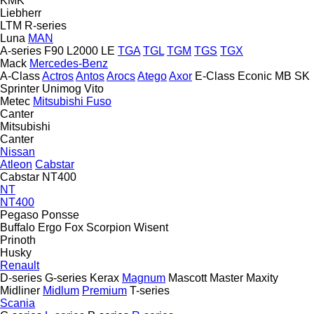
KMK
Liebherr
LTM
R-series
Luna
MAN
A-series
F90
L2000
LE
TGA
TGL
TGM
TGS
TGX
Mack
Mercedes-Benz
A-Class
Actros
Antos
Arocs
Atego
Axor
E-Class
Econic
MB
SK
Sprinter
Unimog
Vito
Metec
Mitsubishi Fuso
Canter
Mitsubishi
Canter
Nissan
Atleon
Cabstar
Cabstar NT400
NT
NT400
Pegaso
Ponsse
Buffalo
Ergo
Fox
Scorpion
Wisent
Prinoth
Husky
Renault
D-series
G-series
Kerax
Magnum
Mascott
Master
Maxity
Midliner
Midlum
Premium
T-series
Scania