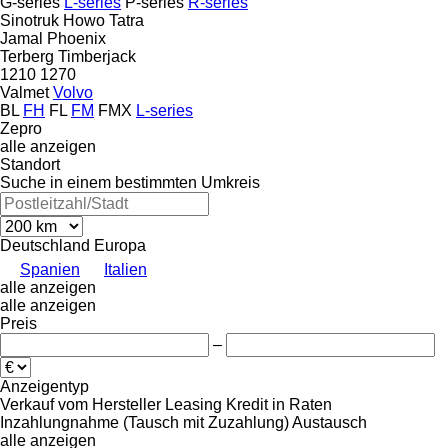
G-series
L-series
P-series
R-series
Sinotruk Howo
Tatra
Jamal
Phoenix
Terberg
Timberjack
1210
1270
Valmet
Volvo
BL
FH
FL
FM
FMX
L-series
Zepro
alle anzeigen
Standort
Suche in einem bestimmten Umkreis
Deutschland
Europa
Spanien
Italien
alle anzeigen
alle anzeigen
Preis
–
Anzeigentyp
Verkauf
vom Hersteller
Leasing
Kredit
in Raten
Inzahlungnahme (Tausch mit Zuzahlung)
Austausch
alle anzeigen