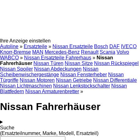
Ihre Anzeige einstellen
Autoline
»
Ersatzteile
»
Nissan Ersatzteile
Bosch
DAF
IVECO
Knorr-Bremse
MAN
Mercedes-Benz
Renault
Scania
Volvo
WABCO
»
Nissan Ersatzteile Fahrerhaus
»
Nissan
Fahrerhäuser
Nissan Türen
Nissan Sitze
Nissan Rückspiegel
Nissan Spoiler
Nissan Abdeckungen
Nissan
Scheibenwischergestänge
Nissan Fensterheber
Nissan
Türgriffe
Nissan Motoren
Nissan Getriebe
Nissan Differentiale
Nissan Lichtmaschinen
Nissan Lenkstockschalter
Nissan
Blattfedern
Nissan Armaturenbretter
»
Nissan Fahrerhäuser
Suche
(Ersatzteilnummer, Marke, Modell, Ersatzteil)