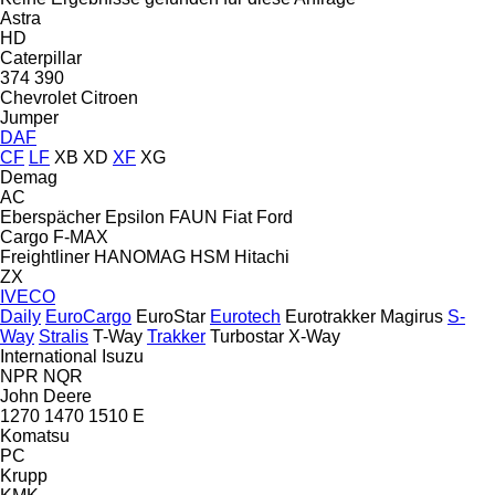
Astra
HD
Caterpillar
374
390
Chevrolet
Citroen
Jumper
DAF
CF
LF
XB
XD
XF
XG
Demag
AC
Eberspächer
Epsilon
FAUN
Fiat
Ford
Cargo
F-MAX
Freightliner
HANOMAG
HSM
Hitachi
ZX
IVECO
Daily
EuroCargo
EuroStar
Eurotech
Eurotrakker
Magirus
S-
Way
Stralis
T-Way
Trakker
Turbostar
X-Way
International
Isuzu
NPR
NQR
John Deere
1270
1470
1510 E
Komatsu
PC
Krupp