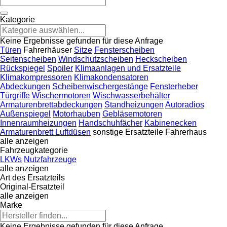
Kategorie
Keine Ergebnisse gefunden für diese Anfrage
Türen
Fahrerhäuser
Sitze
Fensterscheiben
Seitenscheiben
Windschutzscheiben
Heckscheiben
Rückspiegel
Spoiler
Klimaanlagen und Ersatzteile
Klimakompressoren
Klimakondensatoren
Abdeckungen
Scheibenwischergestänge
Fensterheber
Türgriffe
Wischermotoren
Wischwasserbehälter
Armaturenbrettabdeckungen
Standheizungen
Autoradios
Außenspiegel
Motorhauben
Gebläsemotoren
Innenraumheizungen
Handschuhfächer
Kabinenecken
Armaturenbrett Luftdüsen
sonstige Ersatzteile Fahrerhaus
alle anzeigen
Fahrzeugkategorie
LKWs
Nutzfahrzeuge
alle anzeigen
Art des Ersatzteils
Original-Ersatzteil
alle anzeigen
Marke
Keine Ergebnisse gefunden für diese Anfrage