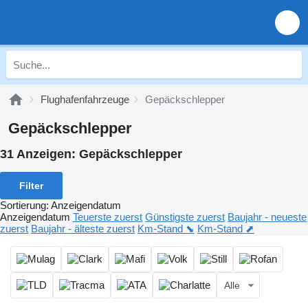
Flughafenfahrzeuge
Gepäckschlepper
Gepäckschlepper
31 Anzeigen:
Gepäckschlepper
Filter
Sortierung
:
Anzeigendatum
Anzeigendatum
Teuerste zuerst
Günstigste zuerst
Baujahr - neueste
zuerst
Baujahr - älteste zuerst
Km-Stand ⬊
Km-Stand ⬈
Alle