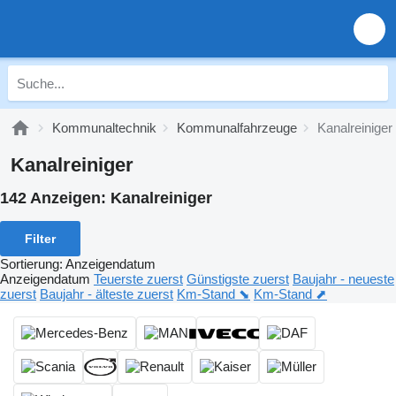
Kommunaltechnik
Kommunalfahrzeuge
Kanalreiniger
Kanalreiniger
142 Anzeigen:
Kanalreiniger
Filter
Sortierung
:
Anzeigendatum
Anzeigendatum
Teuerste zuerst
Günstigste zuerst
Baujahr - neueste
zuerst
Baujahr - älteste zuerst
Km-Stand ⬊
Km-Stand ⬈