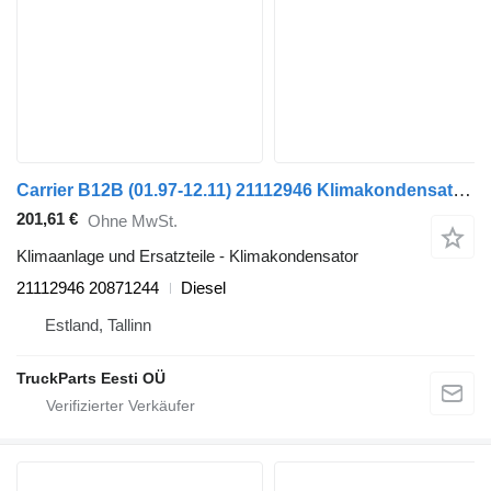
Carrier B12B (01.97-12.11) 21112946 Klimakondensator für Volvo B6, B7, B9, B10, B12 bus (1978-2011)
201,61 €
Ohne MwSt.
Klimaanlage und Ersatzteile - Klimakondensator
21112946 20871244
Diesel
Estland, Tallinn
TruckParts Eesti OÜ