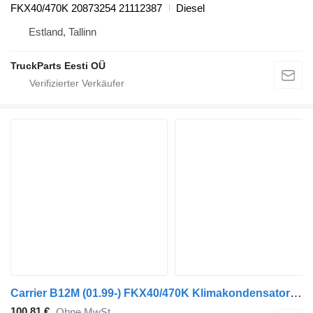
FKX40/470K 20873254 21112387
Diesel
Estland, Tallinn
TruckParts Eesti OÜ
Carrier B12M (01.99-) FKX40/470K Klimakondensator für Volvo B6, B7, B9, B10, B12 bus (1978-2011)
100,81 €
Ohne MwSt.