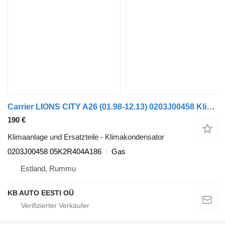
Carrier LIONS CITY A26 (01.98-12.13) 0203J00458 Klimakondensator für MAN Lion's bus (1991-)
190 €
Klimaanlage und Ersatzteile - Klimakondensator
0203J00458 05K2R404A186
Gas
Estland, Rummu
KB AUTO EESTI OÜ