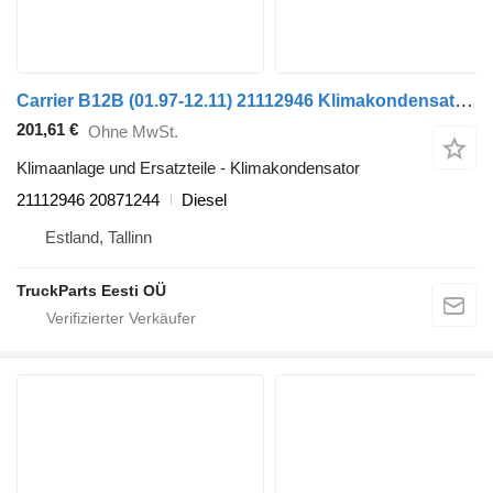
Carrier B12B (01.97-12.11) 21112946 Klimakondensator für Volvo B6, B7, B9, B10, B12 bus (1978-2011)
201,61 €
Ohne MwSt.
Klimaanlage und Ersatzteile - Klimakondensator
21112946 20871244
Diesel
Estland, Tallinn
TruckParts Eesti OÜ