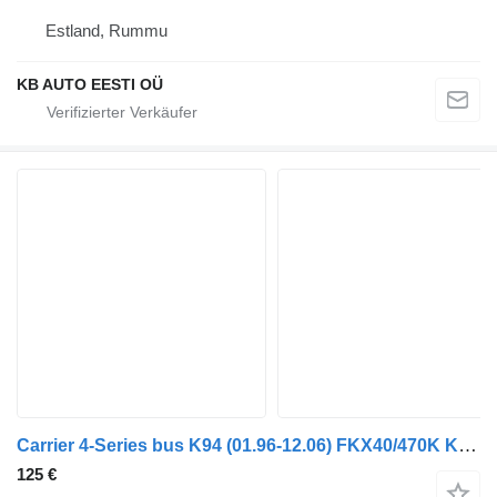
Estland, Rummu
KB AUTO EESTI OÜ
Carrier 4-Series bus K94 (01.96-12.06) FKX40/470K Klimakondensator für Scania 4-series bus (1995-2006)
125 €