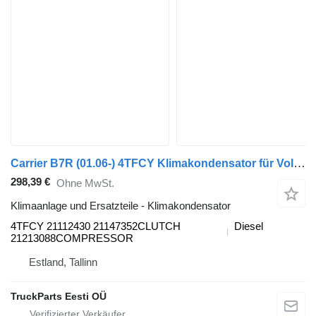
Carrier B7R (01.06-) 4TFCY Klimakondensator für Volvo B7, B8, B9, B12 bus (2005-)
298,39 €
Ohne MwSt.
Klimaanlage und Ersatzteile - Klimakondensator
4TFCY 21112430 21147352CLUTCH
Diesel
21213088COMPRESSOR
Estland, Tallinn
TruckParts Eesti OÜ