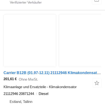
Carrier B12B (01.97-12.11) 21112946 Klimakondensator für Volvo B6, B7, B9, B10, B12 bus (1978-2011)
201,61 €
Ohne MwSt.
Klimaanlage und Ersatzteile - Klimakondensator
21112946 20871244
Diesel
Estland, Tallinn