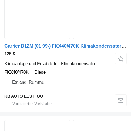
Carrier B12M (01.99-) FKX40/470K Klimakondensator für Volvo B6, B7, B9, B10, B12 bus (1978-2011)
125 €
Klimaanlage und Ersatzteile - Klimakondensator
FKX40/470K
Diesel
Estland, Rummu
KB AUTO EESTI OÜ