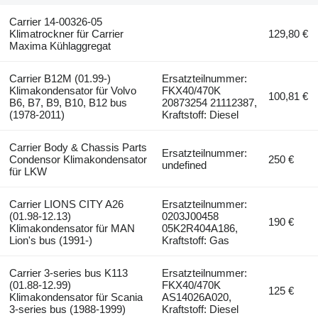
Carrier 14-00326-05
Klimatrockner für Carrier
129,80 €
Maxima Kühlaggregat
Carrier B12M (01.99-)
Ersatzteilnummer:
Klimakondensator für Volvo
FKX40/470K
100,81 €
B6, B7, B9, B10, B12 bus
20873254 21112387,
(1978-2011)
Kraftstoff: Diesel
Carrier Body & Chassis Parts
Ersatzteilnummer:
Condensor Klimakondensator
250 €
undefined
für LKW
Carrier LIONS CITY A26
Ersatzteilnummer:
(01.98-12.13)
0203J00458
190 €
Klimakondensator für MAN
05K2R404A186,
Lion's bus (1991-)
Kraftstoff: Gas
Carrier 3-series bus K113
Ersatzteilnummer:
(01.88-12.99)
FKX40/470K
125 €
Klimakondensator für Scania
AS14026A020,
3-series bus (1988-1999)
Kraftstoff: Diesel