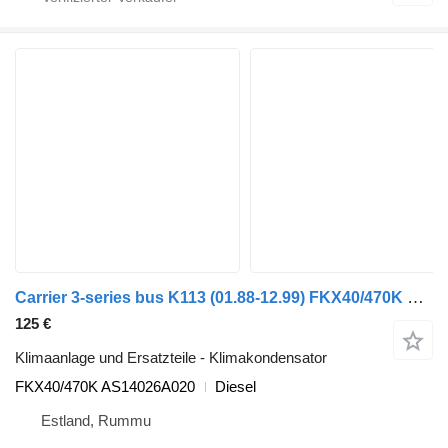
Carrier 3-series bus K113 (01.88-12.99) FKX40/470K Klimakondensator für Scania 3-series bus (1988-1999)
125 €
Klimaanlage und Ersatzteile - Klimakondensator
FKX40/470K AS14026A020
Diesel
Estland, Rummu