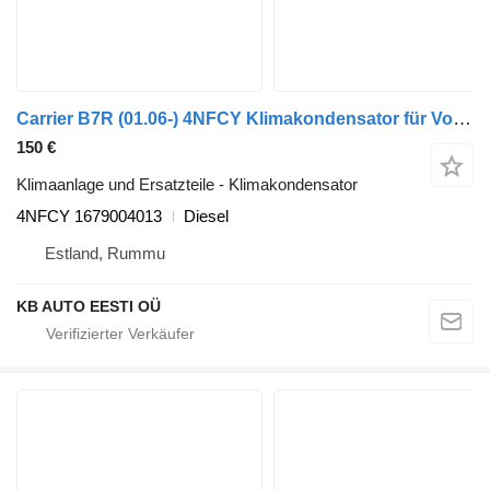
Carrier B7R (01.06-) 4NFCY Klimakondensator für Volvo B7, B8, B9, B12 bus (2005-)
150 €
Klimaanlage und Ersatzteile - Klimakondensator
4NFCY 1679004013
Diesel
Estland, Rummu
KB AUTO EESTI OÜ