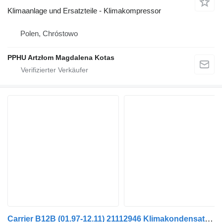
Klimaanlage und Ersatzteile - Klimakompressor
Polen, Chróstowo
PPHU Artzłom Magdalena Kotas
Carrier B12B (01.97-12.11) 21112946 Klimakondensator für Volvo B6, B7, B9, B10, B12 bus (1978-2011)