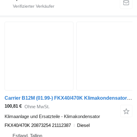
Carrier B12M (01.99-) FKX40/470K Klimakondensator für Volvo B6, B7, B9, B10, B12 bus (1978-2011)
100,81 €
Ohne MwSt.
Klimaanlage und Ersatzteile - Klimakondensator
FKX40/470K 20873254 21112387
Diesel
Estland, Tallinn