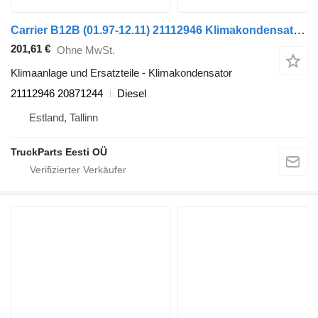
Carrier B12B (01.97-12.11) 21112946 Klimakondensator für Volvo B6, B7, B9, B10, B12 bus (1978-2011)
201,61 €
Ohne MwSt.
Klimaanlage und Ersatzteile - Klimakondensator
21112946 20871244
Diesel
Estland, Tallinn
TruckParts Eesti OÜ