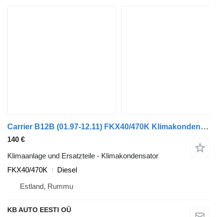
Carrier B12B (01.97-12.11) FKX40/470K Klimakondensator für Volvo B6, B7, B9, B10, B12 bus (1978-2011)
140 €
Klimaanlage und Ersatzteile - Klimakondensator
FKX40/470K
Diesel
Estland, Rummu
KB AUTO EESTI OÜ