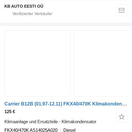
KB AUTO EESTI OÜ
Carrier B12B (01.97-12.11) FKX40/470K Klimakondensator für Volvo B6, B7, B9, B10, B12 bus (1978-2011)
125 €
Klimaanlage und Ersatzteile - Klimakondensator
FKX40/470K AS14025A020
Diesel