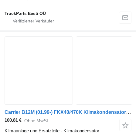
TruckParts Eesti OÜ
Carrier B12M (01.99-) FKX40/470K Klimakondensator für Volvo B6, B7, B9, B10, B12 bus (1978-2011)
100,81 €
Ohne MwSt.
Klimaanlage und Ersatzteile - Klimakondensator