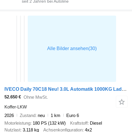
seit
2
Jahren bei Autoline
IVECO Daily 70C18 Neu! 3.0L Automatik 1000KG Ladebordwand Koffer 180PS
52.650 €
Ohne MwSt.
Koffer-LKW
2026
Zustand
neu
1 km
Euro 6
Motorleistung
180 PS (132 kW)
Kraftstoff
Diesel
Nutzlast
3.118 kg
Achsenkonfiguration
4x2