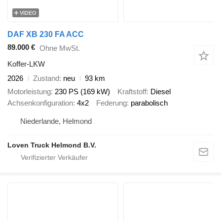
VIDEO
DAF XB 230 FA ACC
89.000 €
Ohne MwSt.
Koffer-LKW
2026
Zustand
neu
93 km
Motorleistung
230 PS (169 kW)
Kraftstoff
Diesel
Achsenkonfiguration
4x2
Federung
parabolisch
Niederlande, Helmond
Loven Truck Helmond B.V.