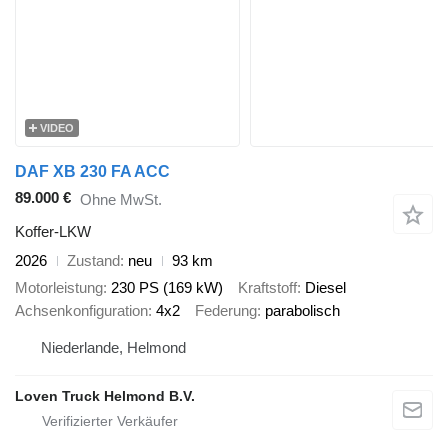
VIDEO
DAF XB 230 FA ACC
89.000 €
Ohne MwSt.
Koffer-LKW
2026
Zustand
neu
93 km
Motorleistung
230 PS (169 kW)
Kraftstoff
Diesel
Achsenkonfiguration
4x2
Federung
parabolisch
Niederlande, Helmond
Loven Truck Helmond B.V.