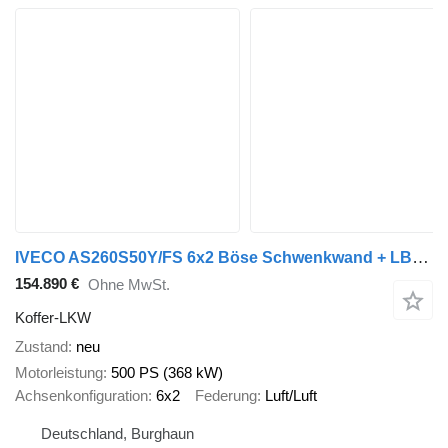
IVECO AS260S50Y/FS 6x2 Böse Schwenkwand + LBW 2 x AHK
154.890 €
Ohne MwSt.
Koffer-LKW
Zustand
neu
Motorleistung
500 PS (368 kW)
Achsenkonfiguration
6x2
Federung
Luft/Luft
Deutschland, Burghaun