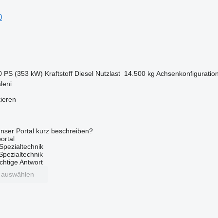
0
0 PS (353 kW)
Kraftstoff
Diesel
Nutzlast
14.500 kg
Achsenkonfiguratio
leni
tieren
nser Portal kurz beschreiben?
ortal
Spezialtechnik
 Spezialtechnik
ichtige Antwort
t auswählen