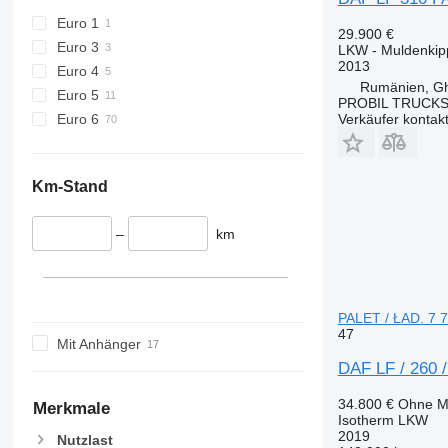
Euro 1
29.900 €
Euro 3
LKW - Muldenkip
2013
Euro 4
Rumänien, Gh
Euro 5
PROBIL TRUCKS 
Euro 6
Verkäufer kontak
Km-Stand
–
km
PALET / ŁAD. 7 
47
Mit Anhänger
DAF LF / 260 
34.800 €
Ohne M
Merkmale
Isotherm LKW
2019
Nutzlast