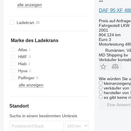
11
alle anzeigen
Magirus
TGA
Atego
D Wide
K-series
Jamal
A-series
CF 370
LF 250 FA
XF 450
CF 85 460
XF 105 410
DAF 95 XF 48
S-Way
TGL
Axor
K-series
P-series
Phoenix
FE
CF 410
LF 310 FA
XF 460
CF 85 480
XF 105 460
Stralis
TGM
LAF
Kerax
R-series
T-series
FH
CF 450
XF 480
XF 105 510
Preis auf Anfrage
Ladekran
Fahrgestell LKW
T-Way
TGS
MB
Mascott
S-series
FL
CF 460
XF 530
2001
Trakker
TGX
S-Class
Master
T-series
FM
CF 530
804.124 km
Euro 3
X-Way
Sprinter
Midlum
FMX
Marke des Ladekrans
Motorleistung
48
Unimog
Premium
S-series
Atlas
Rumänien, Vă
Vario
T-series
MD Shipping bv
HMF
Verkäufer kontak
Zetros
Hiab
Hyva
Palfinger
Wie würden Sie u
kleinanzeigenp
alle anzeigen
verkäufer von 
hersteller von
es gibt keine r
Eine Antwor
Standort
Suche in einem bestimmten Umkreis