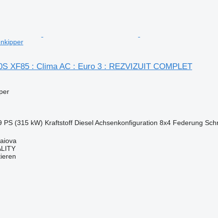
nkipper
0S XF85 : Clima AC : Euro 3 : REZVIZUIT COMPLET
per
9 PS (315 kW)
Kraftstoff
Diesel
Achsenkonfiguration
8x4
Federung
Sch
aiova
LITY
tieren