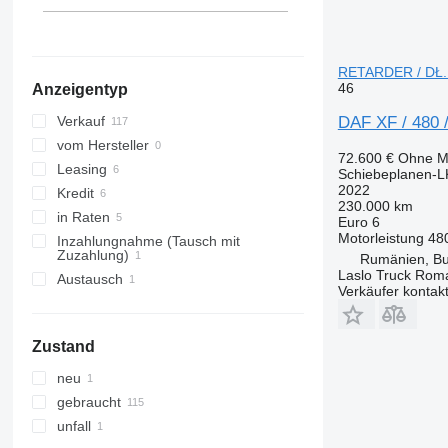
Bucharest
Spanien
alle anzeigen
Cluj-Napoca
Ploiești
RETARDER / DŁ.
46
Anzeigentyp
Gherăești
Românași
DAF XF / 480 
Verkauf
Văleni
vom Hersteller
72.600 €
Ohne M
Șimleu Silvaniei
Leasing
Schiebeplanen-
Măgurele
2022
Kredit
230.000 km
alle anzeigen
in Raten
Euro 6
Motorleistung
48
Inzahlungnahme (Tausch mit
Zuzahlung)
Rumänien, Bu
Laslo Truck Rom
Austausch
Verkäufer kontak
Zustand
neu
gebraucht
unfall