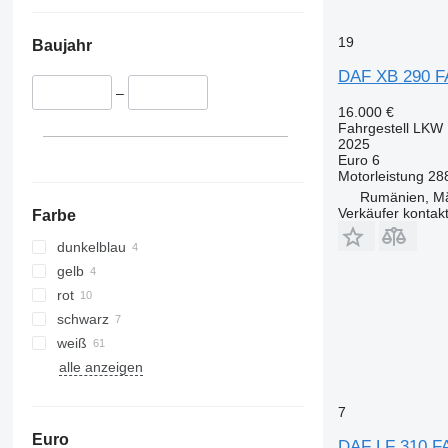
19
Baujahr
DAF XB 290 F
–
16.000 €
Fahrgestell LKW
2025
Euro 6
Motorleistung
28
Rumänien, M
Verkäufer kontak
Farbe
dunkelblau
gelb
rot
schwarz
weiß
alle anzeigen
7
Euro
DAF LF 310 F