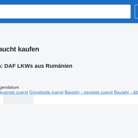
aucht kaufen
n:
DAF LKWs aus Rumänien
igendatum
euerste zuerst
Günstigste zuerst
Baujahr - neueste zuerst
Baujahr - äl