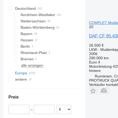
Deutschland
Nordrhein-Westfalen
Niedersachsen
Köln
COMPLET Mulde
20
Baden-Württemberg
Frechen
Hannover
Bayern
Düsseldorf
Bovenden
Stuttgart
DAF CF 85.43
Hessen
Dortmund
Groß Ippener
Freiburg im Breisgau
München
26.500 €
Berlin
Bottrop
Sittensen
Karlsruhe
Regensburg
Frankfurt am Main
LKW - Muldenkip
Rheinland-Pfalz
Hilden
Salzgitter
Jestetten
Erlangen
Gießen
Dahlem
2006
290.000 km
Bremen
Lemgo
Peine
Tübingen
Landshut
Kassel
Trier
Euro 4
alle anzeigen
Datteln
Oldenburg
Darmstadt
Bremen
Kiel
Schwerin
Hamburg
Potsdam
Motorleistung
42
hintere
alle anzeigen
Europa
Rumänien, Cr
andere
Niederlande
PROTRUCK QUA
Verkäufer kontak
Vereinigtes Königreich
Ukraine
Polen
Chile
Preis
Belgien
Ungarn
–
Tschechien
Rumänien