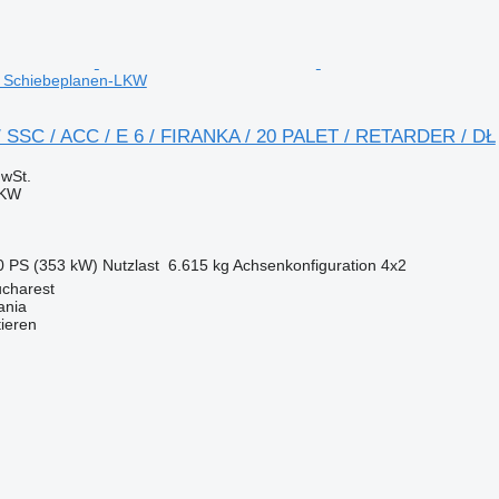
 Schiebeplanen-LKW
/ SSC / ACC / E 6 / FIRANKA / 20 PALET / RETARDER / DŁ
wSt.
LKW
0 PS (353 kW)
Nutzlast
6.615 kg
Achsenkonfiguration
4x2
charest
ania
tieren