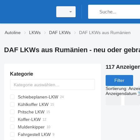
Autoline
LKWs
DAF LKWs
DAF LKWs aus Rumänien
DAF LKWs aus Rumänien - neu oder gebr
117 Anzeige
Kategorie
Filter
Sortierung
:
Anze
Anzeigendatum
T
Schiebeplanen-LKW
Kühlkoffer LKW
Pritsche LKW
Koffer-LKW
Muldenkipper
Fahrgestell LKW