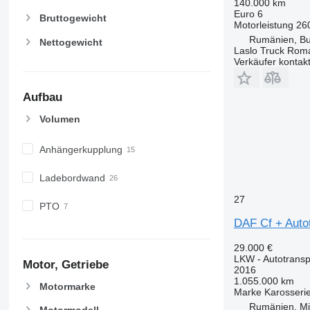
140.000 km
Euro 6
Bruttogewicht
Motorleistung
26
Rumänien, Bu
Nettogewicht
Laslo Truck Rom
Verkäufer kontak
Aufbau
Volumen
Anhängerkupplung
Ladebordwand
27
PTO
DAF Cf + Auto
29.000 €
LKW - Autotransp
Motor, Getriebe
2016
1.055.000 km
Motormarke
Marke Karosseri
Rumänien, Mi