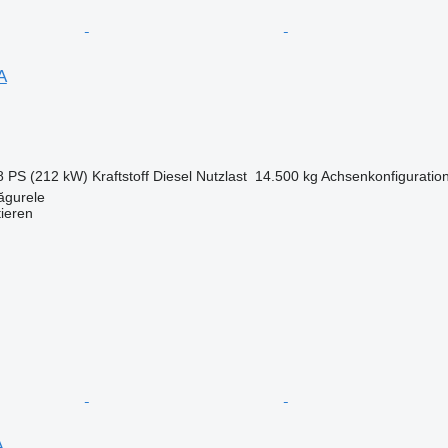
A
8 PS (212 kW)
Kraftstoff
Diesel
Nutzlast
14.500 kg
Achsenkonfiguratio
ăgurele
tieren
A