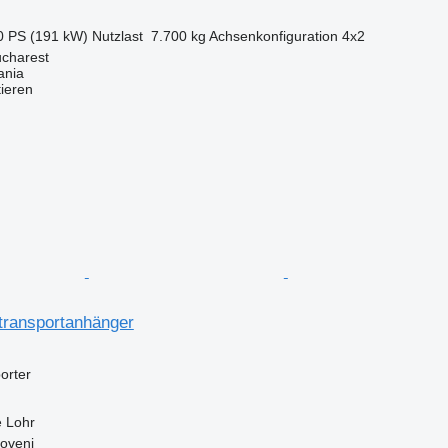
0 PS (191 kW)
Nutzlast
7.700 kg
Achsenkonfiguration
4x2
charest
ania
tieren
transportanhänger
orter
e
Lohr
oveni