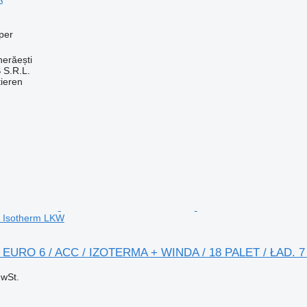
per
erăești
S.R.L.
tieren
7 Isotherm LKW
/ EURO 6 / ACC / IZOTERMA + WINDA / 18 PALET / ŁAD. 7
wSt.