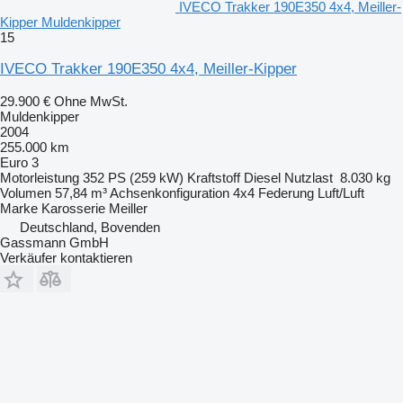
IVECO Trakker 190E350 4x4, Meiller-
Kipper Muldenkipper
15
IVECO Trakker 190E350 4x4, Meiller-Kipper
29.900 €
Ohne MwSt.
Muldenkipper
2004
255.000 km
Euro 3
Motorleistung
352 PS (259 kW)
Kraftstoff
Diesel
Nutzlast
8.030 kg
Volumen
57,84 m³
Achsenkonfiguration
4x4
Federung
Luft/Luft
Marke Karosserie
Meiller
Deutschland, Bovenden
Gassmann GmbH
Verkäufer kontaktieren