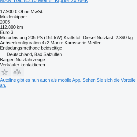
MAN TGL 8.210 Meiller Kipper 2x AHK
17.900 €
Ohne MwSt.
Muldenkipper
2006
112.880 km
Euro 3
Motorleistung
205 PS (151 kW)
Kraftstoff
Diesel
Nutzlast
2.890 kg
Achsenkonfiguration
4x2
Marke Karosserie
Meiller
Entladungsmethode
beidseitige
Deutschland, Bad Salzuflen
Bargen Nutzfahrzeuge
Verkäufer kontaktieren
Autoline gibt es nun auch als mobile App. Sehen Sie sich die Vorteile
an.