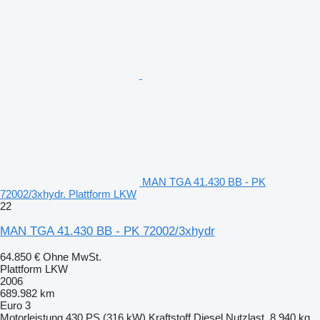
MAN TGA 41.430 BB - PK
72002/3xhydr. Plattform LKW
22
MAN TGA 41.430 BB - PK 72002/3xhydr
64.850 €
Ohne MwSt.
Plattform LKW
2006
689.982 km
Euro 3
Motorleistung
430 PS (316 kW)
Kraftstoff
Diesel
Nutzlast
8.940 kg