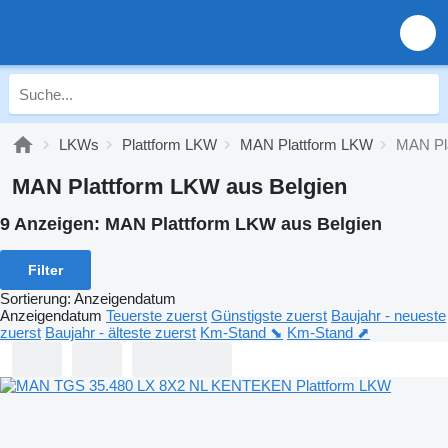
LKWs
Plattform LKW
MAN Plattform LKW
MAN Pla
MAN Plattform LKW aus Belgien
9 Anzeigen:
MAN Plattform LKW aus Belgien
Filter
Sortierung
:
Anzeigendatum
Anzeigendatum
Teuerste zuerst
Günstigste zuerst
Baujahr - neueste
zuerst
Baujahr - älteste zuerst
Km-Stand ⬊
Km-Stand ⬈