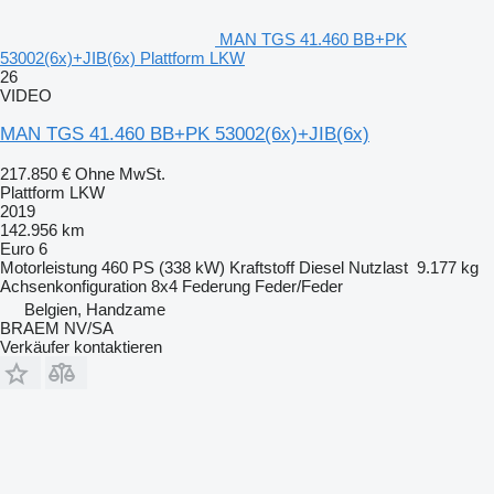
MAN TGS 41.460 BB+PK
53002(6x)+JIB(6x) Plattform LKW
26
VIDEO
MAN TGS 41.460 BB+PK 53002(6x)+JIB(6x)
217.850 €
Ohne MwSt.
Plattform LKW
2019
142.956 km
Euro 6
Motorleistung
460 PS (338 kW)
Kraftstoff
Diesel
Nutzlast
9.177 kg
Achsenkonfiguration
8x4
Federung
Feder/Feder
Belgien, Handzame
BRAEM NV/SA
Verkäufer kontaktieren