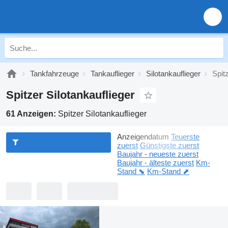
Tankfahrzeuge
Tankauflieger
Silotankauflieger
Spit
Spitzer Silotankauflieger
61 Anzeigen:
Spitzer Silotankauflieger
Anzeigendatum
Teuerste
zuerst
Günstigste zuerst
Baujahr - neueste zuerst
Baujahr - älteste zuerst
Km-
Stand ⬊
Km-Stand ⬈