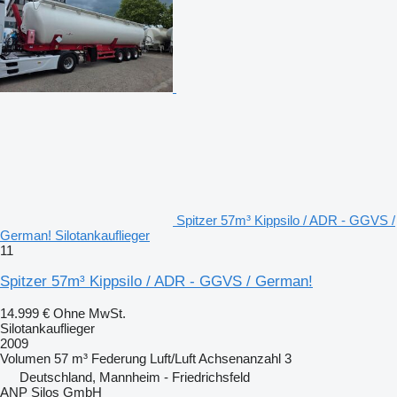
Spitzer 57m³ Kippsilo / ADR - GGVS /
German! Silotankauflieger
11
Spitzer 57m³ Kippsilo / ADR - GGVS / German!
14.999 €
Ohne MwSt.
Silotankauflieger
2009
Volumen
57 m³
Federung
Luft/Luft
Achsenanzahl
3
Deutschland, Mannheim - Friedrichsfeld
ANP Silos GmbH