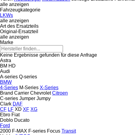
alle anzeigen
Fahrzeugkategorie
LKWs
alle anzeigen
Art des Ersatzteils
Original-Ersatzteil
alle anzeigen
Marke
Keine Ergebnisse gefunden für diese Anfrage
Astra
BM
HD
Audi
A-series
Q-series
BMW
4-Series
M-Series
X-Series
Brand
Carrier
Chevrolet
Citroen
C-series
Jumper
Jumpy
Clark
DAF
CF
LF
XD
XF
XG
Ebro
Fiat
Doblo
Ducato
Ford
2000
F-MAX
F-series
Focus
Transit