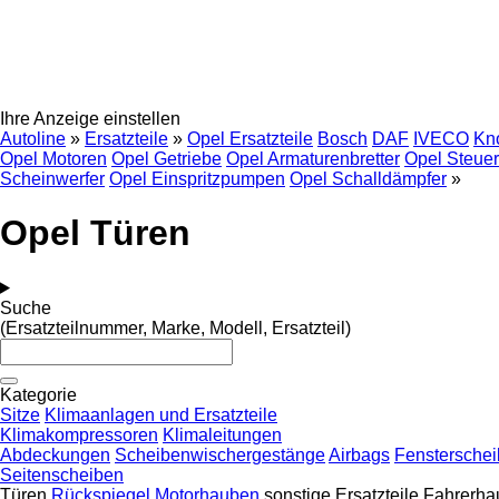
Ihre Anzeige einstellen
Autoline
»
Ersatzteile
»
Opel Ersatzteile
Bosch
DAF
IVECO
Kn
Opel Motoren
Opel Getriebe
Opel Armaturenbretter
Opel Steuer
Scheinwerfer
Opel Einspritzpumpen
Opel Schalldämpfer
»
Opel Türen
Suche
(Ersatzteilnummer, Marke, Modell, Ersatzteil)
Kategorie
Sitze
Klimaanlagen und Ersatzteile
Klimakompressoren
Klimaleitungen
Abdeckungen
Scheibenwischergestänge
Airbags
Fenstersche
Seitenscheiben
Türen
Rückspiegel
Motorhauben
sonstige Ersatzteile Fahrerha