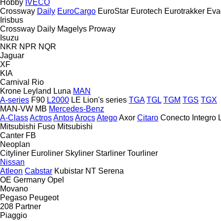
Hobby
IVECO
Crossway
Daily
EuroCargo
EuroStar
Eurotech
Eurotrakker
Eva
Irisbus
Crossway
Daily
Magelys
Proway
Isuzu
NKR
NPR
NQR
Jaguar
XF
KIA
Carnival
Rio
Krone
Leyland
Luna
MAN
A-series
F90
L2000
LE
Lion's series
TGA
TGL
TGM
TGS
TGX
MAN-VW
MB
Mercedes-Benz
A-Class
Actros
Antos
Arocs
Atego
Axor
Citaro
Conecto
Integro
Mitsubishi Fuso
Mitsubishi
Canter
FB
Neoplan
Cityliner
Euroliner
Skyliner
Starliner
Tourliner
Nissan
Atleon
Cabstar
Kubistar
NT
Serena
OE Germany
Opel
Movano
Pegaso
Peugeot
208
Partner
Piaggio