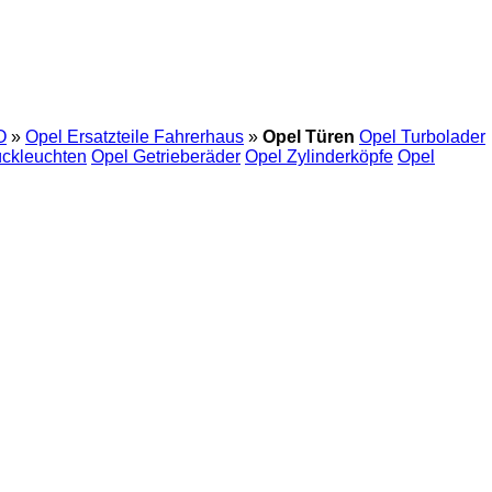
O
»
Opel Ersatzteile Fahrerhaus
»
Opel Türen
Opel Turbolader
ckleuchten
Opel Getrieberäder
Opel Zylinderköpfe
Opel