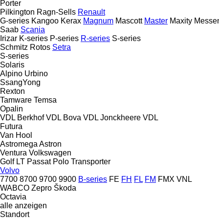
Porter
Pilkington
Ragn-Sells
Renault
G-series
Kangoo
Kerax
Magnum
Mascott
Master
Maxity
Messe
Saab
Scania
Irizar
K-series
P-series
R-series
S-series
Schmitz Rotos
Setra
S-series
Solaris
Alpino
Urbino
SsangYong
Rexton
Tamware
Temsa
Opalin
VDL Berkhof
VDL Bova
VDL Jonckheere
VDL
Futura
Van Hool
Astromega
Astron
Ventura
Volkswagen
Golf
LT
Passat
Polo
Transporter
Volvo
7700
8700
9700
9900
B-series
FE
FH
FL
FM
FMX
VNL
WABCO
Zepro
Škoda
Octavia
alle anzeigen
Standort