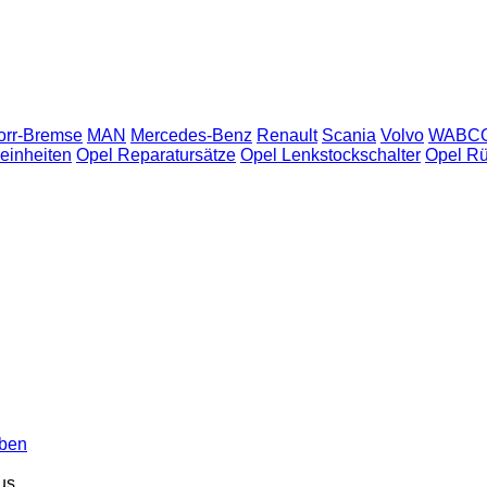
orr-Bremse
MAN
Mercedes-Benz
Renault
Scania
Volvo
WABC
einheiten
Opel Reparatursätze
Opel Lenkstockschalter
Opel Rü
iben
us