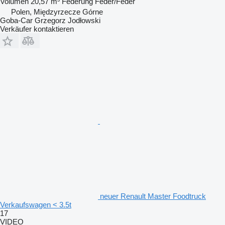
Volumen
20,57 m³
Federung
Feder/Feder
Polen, Międzyrzecze Górne
Goba-Car Grzegorz Jodłowski
Verkäufer kontaktieren
neuer Renault Master Foodtruck
Verkaufswagen < 3.5t
17
VIDEO