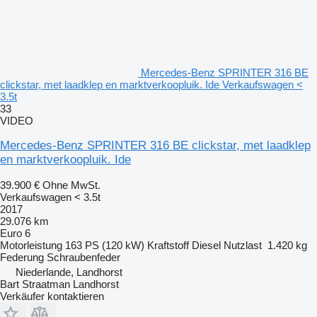
Mercedes-Benz SPRINTER 316 BE
clickstar, met laadklep en marktverkoopluik. Ide Verkaufswagen <
3.5t
33
VIDEO
Mercedes-Benz SPRINTER 316 BE clickstar, met laadklep
en marktverkoopluik. Ide
39.900 €
Ohne MwSt.
Verkaufswagen < 3.5t
2017
29.076 km
Euro 6
Motorleistung
163 PS (120 kW)
Kraftstoff
Diesel
Nutzlast
1.420 kg
Federung
Schraubenfeder
Niederlande, Landhorst
Bart Straatman Landhorst
Verkäufer kontaktieren