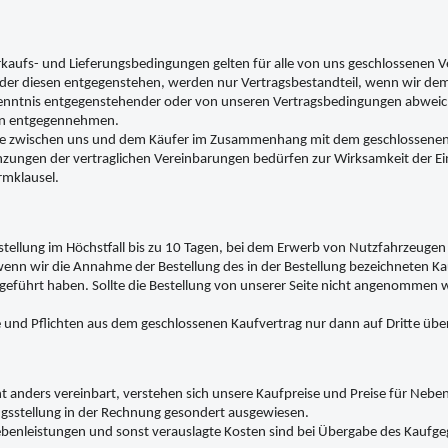
kaufs- und Lieferungsbedingungen gelten für alle von uns geschlossenen Ve
er diesen entgegenstehen, werden nur Vertragsbestandteil, wenn wir dem s
enntnis entgegenstehender oder von unseren Vertragsbedingungen abweic
en entgegennehmen.
die zwischen uns und dem Käufer im Zusammenhang mit dem geschlossenen Ver
ngen der vertraglichen Vereinbarungen bedürfen zur Wirksamkeit der Einha
rmklausel.
Bestellung im Höchstfall bis zu 10 Tagen, bei dem Erwerb von Nutzfahrzeug
nn wir die Annahme der Bestellung des in der Bestellung bezeichneten Kaufg
sgeführt haben. Sollte die Bestellung von unserer Seite nicht angenommen w
 und Pflichten aus dem geschlossenen Kaufvertrag nur dann auf Dritte übe
cht anders vereinbart, verstehen sich unsere Kaufpreise und Preise für Nebe
sstellung in der Rechnung gesondert ausgewiesen.
 Nebenleistungen und sonst verauslagte Kosten sind bei Übergabe des Kau