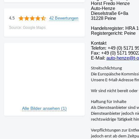
Horst Fredo Henze
Auto-Henze
Dieselstraße 6+8a
42 Bewertungen
4.5
31228 Peine
Source: Google Maps
Handelsregister: HRA 
Registergericht: Peine
Kontakt
Telefon: +49 (0) 5171 9
Fax: +49 (0) 5171 9902
E-Mail:
auto-henze@t-o
Streitschlichtung
Die Europäische Kommissio
Unsere E-Mail-Adresse fi
Wir sind nicht bereit oder
Haftung für Inhalte
Als Diensteanbieter sind 
Alle Bilder ansehen (1)
Diensteanbieter jedoch ni
rechtswidrige Tätigkeit hi
Verpflichtungen zur Entf
jedoch erst ab dem Zeitp