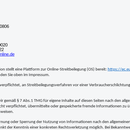
10806
9020
22
nline.de
n stellt eine Plattform zur Online-Streitbeilegung (OS) bereit:
https://ec.
nden Sie oben im Impressum.
 verpflichtet, an Streitbeilegungsverfahren vor einer Verbraucherschlichtun
wir gemäß § 7 Abs.1 TMG für eigene Inhalte auf diesen Seiten nach den allg
cht verpflichtet, übermittelte oder gespeicherte fremde Informationen zu
nweisen.
ernung oder Sperrung der Nutzung von Informationen nach den allgemeinen 
unkt der Kenntnis einer konkreten Rechtsverletzung möglich. Bei Bekannt