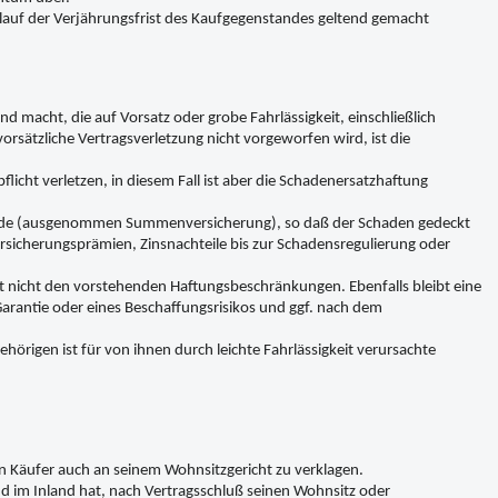
auf der Verjährungsfrist des Kaufgegenstandes geltend gemacht
 macht, die auf Vorsatz oder grobe Fahrlässigkeit, einschließlich
vorsätzliche Vertragsverletzung nicht vorgeworfen wird, ist die
licht verletzen, in diesem Fall ist aber die Schadenersatzhaftung
wurde (ausgenommen Summenversicherung), so daß der Schaden gedeckt
ersicherungsprämien, Zinsnachteile bis zur Schadensregulierung oder
gt nicht den vorstehenden Haftungsbeschränkungen. Ebenfalls bleibt eine
arantie oder eines Beschaffungsrisikos und ggf. nach dem
ehörigen ist für von ihnen durch leichte Fahrlässigkeit verursachte
den Käufer auch an seinem Wohnsitzgericht zu verklagen.
nd im Inland hat, nach Vertragsschluß seinen Wohnsitz oder