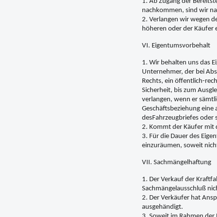
1. Ab Zugang der Bereitst
nachkommen, sind wir nac
2. Verlangen wir wegen de
höheren oder der Käufer 
VI. Eigentumsvorbehalt
1. Wir behalten uns das 
Unternehmer, der bei Absc
Rechts, ein öffentlich-re
Sicherheit, bis zum Ausg
verlangen, wenn er sämtl
Geschäftsbeziehung eine a
desFahrzeugbriefes oder s
2. Kommt der Käufer mit d
3. Für die Dauer des Eige
einzuräumen, soweit nicht
VII. Sachmängelhaftung
1. Der Verkauf der Kraftf
Sachmängelausschluß nich
2. Der Verkäufer hat Ansp
ausgehändigt.
3. Soweit im Rahmen der N