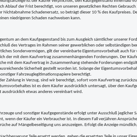
ellungsanzeige ist der Käufer verpflichtet, den Kaufgegenstand innerhalb vo
h Ablauf der Frist berechtigt, von unseren gesetzlichen Rechten Gebrauch
r Nichtabnahme Schadenersatz, so beträgt dieser 10 % des Kaufpreises. Der
einen niedrigeren Schaden nachweisen kann.
Eigentum an dem Kaufgegenstand bis zum Ausgleich sämtlicher unserer Ford
hluß des Vertrages im Rahmen seiner gewerblichen oder selbständigen berufl
chtliches Sondervermögen, gilt der vereinbarte Eigentumsvorbehalt auch fü
leich der mit dem Kaufvertrag zusammenhängenden Forderungen. Der Käufe
iche mit dem Kaufvertrag in Zusammenhang stehende Forderungen endgültig
usreichende Sicherheit gestellt worden ist. Solange der Eigentumsvorbehalt 
onstiger Fahrzeuglegitimationspapiere berechtigt.
er Zahlung in Verzug, sind wir berechtigt, sofort vom Kaufvertrag zurückzu
ntumsvorbehaltes ist es dem Käufer ausdrücklich untersagt, über den Kaufg
 ausdrücklich etwas anderes vereinbart wird.
ahrzeuge und sonstiger Kaufgegenstände erfolgt unter Ausschluß jeglicher 
t, wenn der Käufer ein Verbraucher ist. In diesem Fall verjähren Ansprüc
rüche auf Mängelbeseitigung uns anzuzeigen. Erfolgt die Anzeige mündlich, 
achbesserung Teile ersetzt werden, gehen die ersetzten Teile in unser Eig