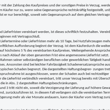
er mit der Zahlung des Kaufpreises und der sonstigen Preise in Verzug, werd
 Käufer nur zu, wenn seine Gegenansprüche rechtskräftig festgestellt, unb
st er nur berechtigt, soweit sein Gegenanspruch auf dem gleichen Vertrags
nd Lieferfristen vereinbart werden, ist dieses schriftlich festzuhalten. Ve
 beginnen mit Vertragsschluß.
Liefertermine oder Lieferfristen mehr als 10 Tage, bei Nutzfahrzeugen meh
chriftlichen Aufforderung beginnt der Verzug. Ist dem Käuferdurch die weit
it auf höchstens 5 % des vereinbarten Kaufpreises. Weitergehende Ansprüch
s nach Ablauf der oben genannten Frist eine angemessene Lieferfrist setzt.
 Rahmen seiner selbständigen beruflichen oder gewerblichen Tätigkeit handel
ses. Ansonsten sind bei leichter Fahrlässigkeit Schadenersatzansprüche aus
ypischen Schaden begrenzt. Die dargestellten Haftungsbegren- zungen treten
spruchnahme ist ausgeschlossen, wenn der Schaden auch bei rechtzeitiger 
r die Lieferfrist verbindlich vereinbart, tritt unser Verzug bereits mit Übers
 die in Abs. 2 dargestellten Haftungsbeschränkungen.
und 3 tritt nicht ein, soweit die Verzögerung der Lieferung auf höhere Gewa
sind, zurückzuführen ist. In diesem Fall verlängern sich die vereinbarten T
zögerung mehr als vier Monate andauern, kann der Käufer vom Vertrag zur