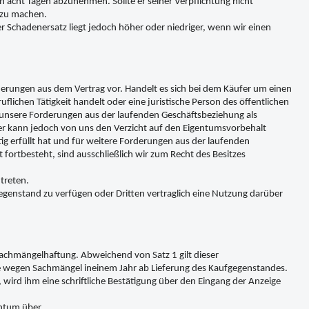
n acht Tagen abzunehmen. Sollte er seiner Verpflichtung nicht
 zu machen.
 Schadenersatz liegt jedoch höher oder niedriger, wenn wir einen
erungen aus dem Vertrag vor. Handelt es sich bei dem Käufer um einen
ichen Tätigkeit handelt oder eine juristische Person des öffentlichen
r unsere Forderungen aus der laufenden Geschäftsbeziehung als
r kann jedoch von uns den Verzicht auf den Eigentumsvorbehalt
 erfüllt hat und für weitere Forderungen aus der laufenden
fortbesteht, sind ausschließlich wir zum Recht des Besitzes
treten.
egenstand zu verfügen oder Dritten vertraglich eine Nutzung darüber
Sachmängelhaftung. Abweichend von Satz 1 gilt dieser
he wegen Sachmängel ineinem Jahr ab Lieferung des Kaufgegenstandes.
wird ihm eine schriftliche Bestätigung über den Eingang der Anzeige
entum über.