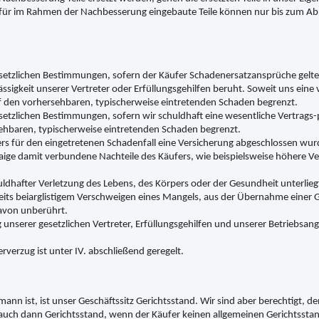
ür im Rahmen der Nachbesserung eingebaute Teile können nur bis zum Abl
setzlichen Bestimmungen, sofern der Käufer Schadenersatzansprüche geltend
ssigkeit unserer Vertreter oder Erfüllungsgehilfen beruht. Soweit uns eine 
 den vorhersehbaren, typischerweise eintretenden Schaden begrenzt.
setzlichen Bestimmungen, sofern wir schuldhaft eine wesentliche Vertrags-pf
sehbaren, typischerweise eintretenden Schaden begrenzt.
ers für den eingetretenen Schadenfall eine Versicherung abgeschlossen 
twaige damit verbundene Nachteile des Käufers, wie beispielsweise höhere V
ldhafter Verletzung des Lebens, des Körpers oder der Gesundheit unterlie
its beiarglistigem Verschweigen eines Mangels, aus der Übernahme einer G
avon unberührt.
 unserer gesetzlichen Vertreter, Erfüllungsgehilfen und unserer Betriebsang
rverzug ist unter IV. abschließend geregelt.
mann ist, ist unser Geschäftssitz Gerichtsstand. Wir sind aber berechtigt, 
t auch dann Gerichtsstand, wenn der Käufer keinen allgemeinen Gerichtssta