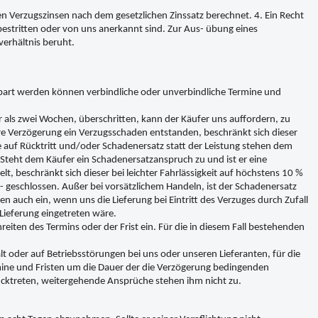
en Verzugszinsen nach dem gesetzlichen Zinssatz berechnet. 4. Ein Recht
estritten oder von uns anerkannt sind. Zur Aus- übung eines
verhältnis beruht.
reinbart werden können verbindliche oder unverbindliche Termine und
r als zwei Wochen, überschritten, kann der Käufer uns auffordern, zu
ere Verzögerung ein Verzugsschaden entstanden, beschränkt sich dieser
e auf Rücktritt und/oder Schadenersatz statt der Leistung stehen dem
 Steht dem Käufer ein Schadenersatzanspruch zu und ist er eine
t, beschränkt sich dieser bei leichter Fahrlässigkeit auf höchstens 10 %
- geschlossen. Außer bei vorsätzlichem Handeln, ist der Schadenersatz
 auch ein, wenn uns die Lieferung bei Eintritt des Verzuges durch Zufall
Lieferung eingetreten wäre.
chreiten des Termins oder der Frist ein. Für die in diesem Fall bestehenden
lt oder auf Betriebsstörungen bei uns oder unseren Lieferanten, für die
ermine und Fristen um die Dauer der die Verzögerung bedingenden
ücktreten, weitergehende Ansprüche stehen ihm nicht zu.