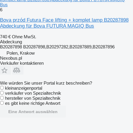
Bus
6
Bova przód Futura Face lifting + komplet lamp B20287898
Abdeckung für Bova FUTURA MAGIQ Bus
740 €
Ohne MwSt.
Abdeckung
B20287898 B20287898,B20297282,B20287889,B20287896
Polen, Krakow
Nexobus.pl
Verkäufer kontaktieren
Wie würden Sie unser Portal kurz beschreiben?
kleinanzeigenportal
verkäufer von Spezialtechnik
hersteller von Spezialtechnik
es gibt keine richtige Antwort
Eine Antwort auswählen