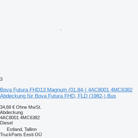
3
Bova Futura FHD13 Magnum (01.84-) 4AC8001 4MC6382
Abdeckung für Bova Futura FHD, FLD (1982-) Bus
34,68 €
Ohne MwSt.
Abdeckung
4AC8001 4MC6382
Diesel
Estland, Tallinn
TruckParts Eesti OÜ