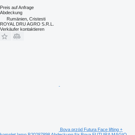
Preis auf Anfrage
Abdeckung
Rumänien, Cristesti
ROYAL DRU AGRO S.R.L.
Verkäufer kontaktieren
Bova przód Futura Face lifting +
komplet lamp B20287898 Abdeckung für Bova FUTURA MAGIQ