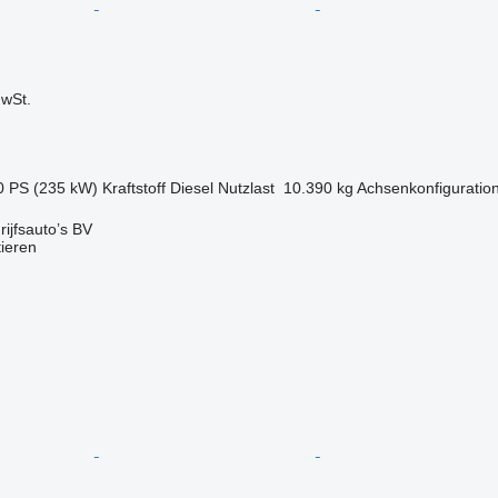
wSt.
0 PS (235 kW)
Kraftstoff
Diesel
Nutzlast
10.390 kg
Achsenkonfiguratio
ijfsauto’s BV
tieren