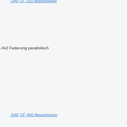
DAF LF 320 Absetzkipper
n
4x2
Federung
parabolisch
DAF CF 460 Absetzkipper