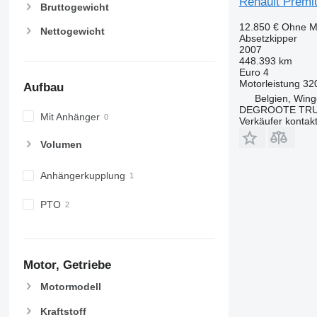
Renault Premi
Bruttogewicht
12.850 €
Ohne M
Nettogewicht
Absetzkipper
2007
448.393 km
Euro 4
Motorleistung
32
Aufbau
Belgien, Win
DEGROOTE TRU
Mit Anhänger
Verkäufer kontak
Volumen
Anhängerkupplung
PTO
Motor, Getriebe
Motormodell
Kraftstoff