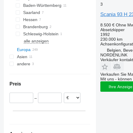
3
Baden-Württemberg
Peine
Lemgo
München
Saarland
Oldenburg
Bottrop
Regensburg
Stuttgart
Scania 93 H 2
Hessen
Sittensen
Aachen
Moosburg an der Isar
Jestetten
Saarbrücken
8.500 €
Ohne Mw
Brandenburg
Salzgitter
Köln
Augsburg
Karlsruhe
Gießen
Absetzkipper
Schleswig-Holstein
Bad Bentheim
Selm
Erlangen
Reutlingen
Burghaun
Potsdam
1992
230.000 km
alle anzeigen
Euskirchen
Ingolstadt
Kassel
Kiel
Bremen
Achsenkonfigurat
Oberhausen
Europa
Belgien, Beve
NORDENLINK
alle anzeigen
Asien
Niederlande
Verkäufer kontak
andere
Polen
Vereinigte Arabische Emirate
Spanien
China
Brasilien
Verkaufen Sie M
Vereinigtes Königreich
Ukraine
Mit uns - können 
Preis
Ungarn
Ihre Anzeige 
Tschechien
–
Estland
Rumänien
Belgien
alle anzeigen
Bree
Meer