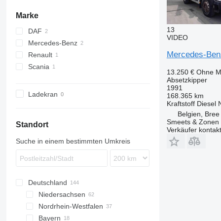
Marke
13
DAF
VIDEO
Mercedes-Benz
CF
Mercedes-Ben
Renault
LF
Antos
Scania
SK
Premium
13.250 €
Ohne M
Absetzkipper
1991
Ladekran
168.365 km
Kraftstoff
Diesel
Belgien, Bree
Smeets & Zonen
Standort
Verkäufer kontak
Suche in einem bestimmten Umkreis
Deutschland
Niedersachsen
Nordrhein-Westfalen
Hannover
Bayern
Bovenden
Düsseldorf