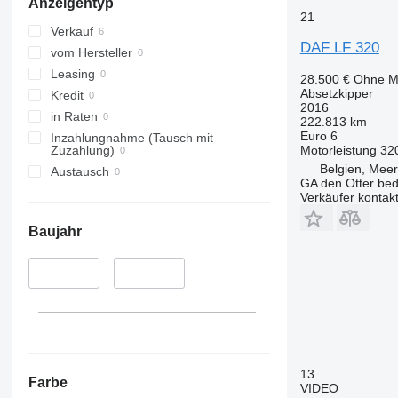
Anzeigentyp
Beveren
21
Wingene
Verkauf
DAF LF 320
vom Hersteller
Leasing
28.500 €
Ohne M
Absetzkipper
Kredit
2016
in Raten
222.813 km
Euro 6
Inzahlungnahme (Tausch mit
Motorleistung
32
Zuzahlung)
Belgien, Meer
Austausch
GA den Otter bedr
Verkäufer kontak
Baujahr
–
13
Farbe
VIDEO