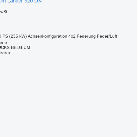
um Lander 320 DXi
wSt.
0 PS (235 kW)
Achsenkonfiguration
4x2
Federung
Feder/Luft
gene
CKS-BELGIUM
tieren