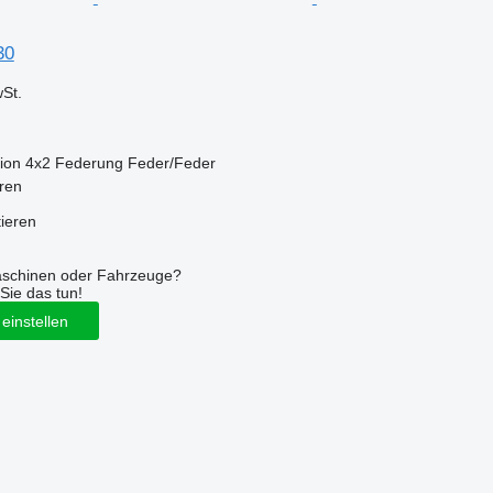
30
St.
ion
4x2
Federung
Feder/Feder
ren
tieren
aschinen oder Fahrzeuge?
Sie das tun!
einstellen