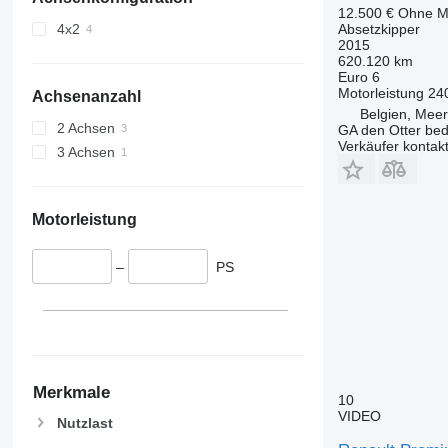
12.500 €
Ohne M
Absetzkipper
4x2
2015
620.120 km
Euro 6
Motorleistung
24
Achsenanzahl
Belgien, Meer
2 Achsen
GA den Otter bedr
Verkäufer kontak
3 Achsen
Motorleistung
–
PS
Merkmale
10
VIDEO
Nutzlast