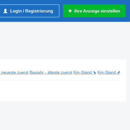
Login / Registrierung
Ihre Anzeige einstellen
- neueste zuerst
Baujahr - älteste zuerst
Km-Stand ⬊
Km-Stand ⬈