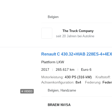
Belgien
The Truck Company
seit
20
Jahren bei Autoline
Renault C 430.32+HIAB 228ES-4+4E
Plattform LKW
2017
265.617 km
Euro 6
Motorleistung
430 PS (316 kW)
Kraftstoff
Achsenkonfiguration
8x4
Federung
Feder
Belgien, Handzame
VIDEO
BRAEM NV/SA