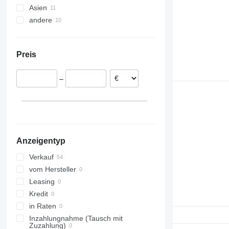
Asien
Niederlande
andere
Polen
Japan
Vereinigtes Königreich
China
Ukraine
Belgien
Brasilien
Preis
Meer
Ungarn
Chile
Bruges
Rumänien
Kolumbien
–
Handzame
Portugal
Argentinien
Wingene
Spanien
alle anzeigen
Bree
Herentals
Grez-Doiceau
Anzeigentyp
Sint-Katelijne-Waver
alle anzeigen
Verkauf
vom Hersteller
Leasing
Kredit
in Raten
Inzahlungnahme (Tausch mit
Zuzahlung)