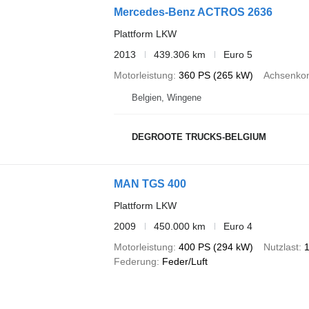
Mercedes-Benz ACTROS 2636
Plattform LKW
2013
439.306 km
Euro 5
Motorleistung
360 PS (265 kW)
Achsenkon
Belgien, Wingene
DEGROOTE TRUCKS-BELGIUM
MAN TGS 400
Plattform LKW
2009
450.000 km
Euro 4
Motorleistung
400 PS (294 kW)
Nutzlast
1
Federung
Feder/Luft