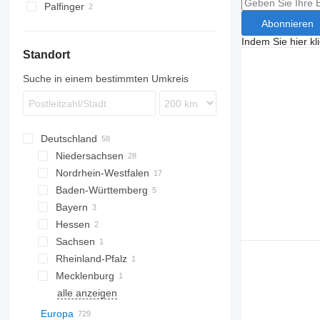
Palfinger
Abonnieren
Indem Sie hier kl
Standort
Suche in einem bestimmten Umkreis
Deutschland
Niedersachsen
Nordrhein-Westfalen
Hannover
Baden-Württemberg
Bovenden
Düsseldorf
Bayern
Sittensen
Köln
Stuttgart
Hessen
Peine
Münster
Jestetten
München
Sachsen
Salzgitter
Bottrop
Karlsruhe
Augsburg
Rheinland-Pfalz
Stuhr
Korschenbroich
Chemnitz
Mecklenburg
Aachen
Trier
alle anzeigen
Selm
Schwerin
Hamburg
Potsdam
Europa