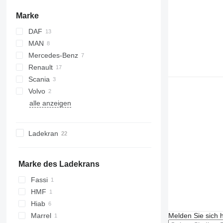
Marke
DAF
MAN
CF
Mercedes-Benz
XF
NL series
Renault
TGA
Actros
Scania
TGS
Arocs
C-series
Volvo
SK
D-series
R-series
alle anzeigen
K-series
FL
Kerax
FMX
Premium
Ladekran
Marke des Ladekrans
Fassi
HMF
Hiab
Melden Sie sich 
Marrel