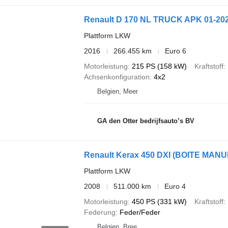
Renault D 170 NL TRUCK APK 01-20
Plattform LKW
2016
266.455 km
Euro 6
Motorleistung
215 PS (158 kW)
Kraftstoff
Achsenkonfiguration
4x2
Belgien, Meer
GA den Otter bedrijfsauto’s BV
Renault Kerax 450 DXI (BOITE MAN
Plattform LKW
2008
511.000 km
Euro 4
Motorleistung
450 PS (331 kW)
Kraftstoff
Federung
Feder/Feder
Belgien, Bree