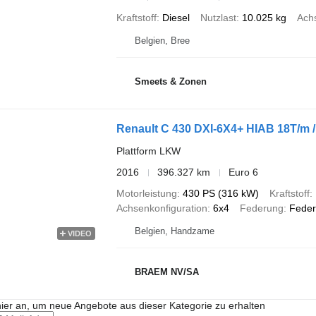
Kraftstoff
Diesel
Nutzlast
10.025 kg
Achs
Belgien, Bree
Smeets & Zonen
Renault C 430 DXI-6X4+ HIAB 18T/m /
Plattform LKW
2016
396.327 km
Euro 6
Motorleistung
430 PS (316 kW)
Kraftstoff
Achsenkonfiguration
6x4
Federung
Feder
Belgien, Handzame
VIDEO
BRAEM NV/SA
hier an, um neue Angebote aus dieser Kategorie zu erhalten