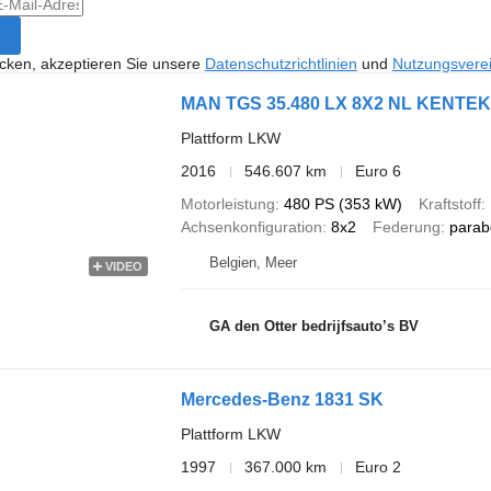
icken, akzeptieren Sie unsere
Datenschutzrichtlinien
und
Nutzungsvere
MAN TGS 35.480 LX 8X2 NL KENTE
Plattform LKW
2016
546.607 km
Euro 6
Motorleistung
480 PS (353 kW)
Kraftstoff
Achsenkonfiguration
8x2
Federung
parab
Belgien, Meer
VIDEO
GA den Otter bedrijfsauto’s BV
Mercedes-Benz 1831 SK
Plattform LKW
1997
367.000 km
Euro 2