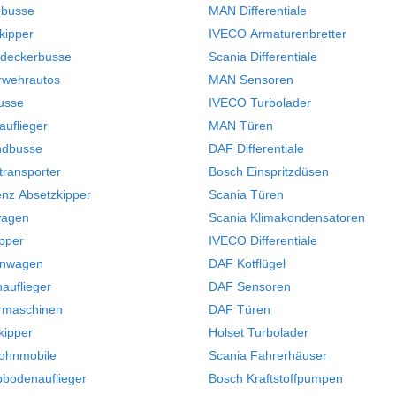
ebusse
MAN Differentiale
lkipper
IVECO Armaturenbretter
ldeckerbusse
Scania Differentiale
rwehrautos
MAN Sensoren
busse
IVECO Turbolader
auflieger
MAN Türen
ndbusse
DAF Differentiale
transporter
Bosch Einspritzdüsen
nz Absetzkipper
Scania Türen
wagen
Scania Klimakondensatoren
pper
IVECO Differentiale
enwagen
DAF Kotflügel
auflieger
DAF Sensoren
rmaschinen
DAF Türen
kipper
Holset Turbolader
ohnmobile
Scania Fahrerhäuser
bbodenauflieger
Bosch Kraftstoffpumpen