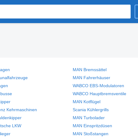
wagen
MAN Bremssättel
nalfahrzeuge
MAN Fahrerhäuser
agen
WABCO EBS-Modulatoren
nbusse
WABCO Hauptbremsventile
ipper
MAN Kotflügel
enz Kehrmaschinen
Scania Kühlergrills
uldenkipper
MAN Turbolader
ritsche LKW
MAN Einspritzdüsen
ieger
MAN Stoßstangen