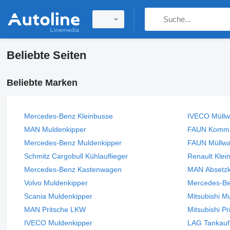
Beliebte Seiten
Beliebte Marken
Mercedes-Benz Kleinbusse
IVECO Müll
MAN Muldenkipper
FAUN Kommu
Mercedes-Benz Muldenkipper
FAUN Müllw
Schmitz Cargobull Kühlauflieger
Renault Klei
Mercedes-Benz Kastenwagen
MAN Absetzk
Volvo Muldenkipper
Mercedes-B
Scania Muldenkipper
Mitsubishi M
MAN Pritsche LKW
Mitsubishi P
IVECO Muldenkipper
LAG Tankaufl