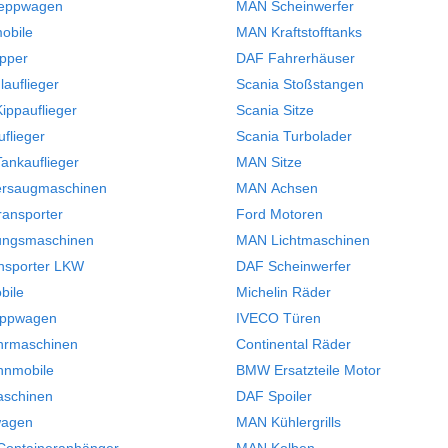
leppwagen
MAN Scheinwerfer
obile
MAN Kraftstofftanks
ipper
DAF Fahrerhäuser
auflieger
Scania Stoßstangen
ippauflieger
Scania Sitze
flieger
Scania Turbolader
ankauflieger
MAN Sitze
ersaugmaschinen
MAN Achsen
ransporter
Ford Motoren
ungsmaschinen
MAN Lichtmaschinen
nsporter LKW
DAF Scheinwerfer
bile
Michelin Räder
eppwagen
IVECO Türen
hrmaschinen
Continental Räder
hnmobile
BMW Ersatzteile Motor
aschinen
DAF Spoiler
wagen
MAN Kühlergrills
Containeranhänger
MAN Kolben