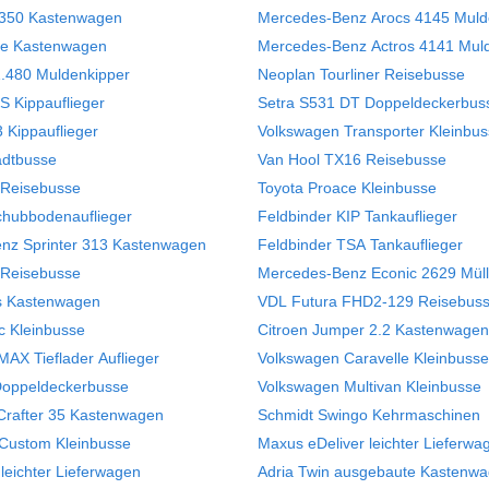
t 350 Kastenwagen
Mercedes-Benz Arocs 4145 Muld
ce Kastenwagen
Mercedes-Benz Actros 4141 Mul
480 Muldenkipper
Neoplan Tourliner Reisebusse
S Kippauflieger
Setra S531 DT Doppeldeckerbus
 Kippauflieger
Volkswagen Transporter Kleinbu
dtbusse
Van Hool TX16 Reisebusse
r Reisebusse
Toyota Proace Kleinbusse
chubbodenauflieger
Feldbinder KIP Tankauflieger
nz Sprinter 313 Kastenwagen
Feldbinder TSA Tankauflieger
 Reisebusse
Mercedes-Benz Econic 2629 Mül
es Kastenwagen
VDL Futura FHD2-129 Reisebus
ic Kleinbusse
Citroen Jumper 2.2 Kastenwagen
MAX Tieflader Auflieger
Volkswagen Caravelle Kleinbusse
Doppeldeckerbusse
Volkswagen Multivan Kleinbusse
Crafter 35 Kastenwagen
Schmidt Swingo Kehrmaschinen
 Custom Kleinbusse
Maxus eDeliver leichter Lieferwa
eichter Lieferwagen
Adria Twin ausgebaute Kastenw