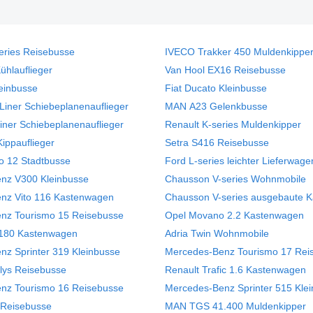
eries Reisebusse
IVECO Trakker 450 Muldenkippe
hlauflieger
Van Hool EX16 Reisebusse
einbusse
Fiat Ducato Kleinbusse
iner Schiebeplanenauflieger
MAN A23 Gelenkbusse
Liner Schiebeplanenauflieger
Renault K-series Muldenkipper
ippauflieger
Setra S416 Reisebusse
no 12 Stadtbusse
Ford L-series leichter Lieferwage
nz V300 Kleinbusse
Chausson V-series Wohnmobile
nz Vito 116 Kastenwagen
Chausson V-series ausgebaute 
nz Tourismo 15 Reisebusse
Opel Movano 2.2 Kastenwagen
180 Kastenwagen
Adria Twin Wohnmobile
nz Sprinter 319 Kleinbusse
Mercedes-Benz Tourismo 17 Rei
ys Reisebusse
Renault Trafic 1.6 Kastenwagen
nz Tourismo 16 Reisebusse
Mercedes-Benz Sprinter 515 Kle
 Reisebusse
MAN TGS 41.400 Muldenkipper