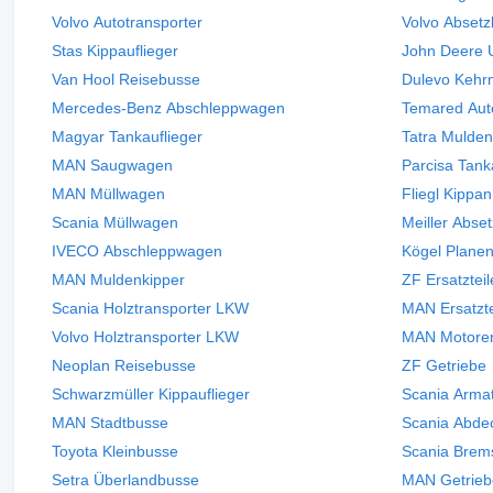
Volvo Autotransporter
Volvo Absetz
Stas Kippauflieger
John Deere
Van Hool Reisebusse
Dulevo Kehr
Mercedes-Benz Abschleppwagen
Temared Aut
Magyar Tankauflieger
Tatra Mulden
MAN Saugwagen
Parcisa Tank
MAN Müllwagen
Fliegl Kippa
Scania Müllwagen
Meiller Abse
IVECO Abschleppwagen
Kögel Planen
MAN Muldenkipper
ZF Ersatztei
Scania Holztransporter LKW
MAN Ersatzte
Volvo Holztransporter LKW
MAN Motore
Neoplan Reisebusse
ZF Getriebe
Schwarzmüller Kippauflieger
Scania Armat
MAN Stadtbusse
Scania Abde
Toyota Kleinbusse
Scania Brem
Setra Überlandbusse
MAN Getrieb