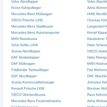
Volvo Abrollkipper
Volvo Absch
Krone Kühlauflieger
Adria Wohnm
Mercedes-Benz Müllwagen
HIAB Abrollk
IVECO Pritsche LKW
Chereau Kühl
Mercedes-Benz Stadtbusse
Langendorf K
Mercedes-Benz Autotransporter
Kempf Kippau
MAN Reisebusse
Kässbohrer T
Volvo Koffer-LKW
Hako Scheu
Scania Abrollkipper
IVECO Autot
DAF Muldenkipper
Hako Reinig
DAF Müllwagen
MAN Holztra
Feldbinder Tankauflieger
Fiat Wohnmo
DAF Abrollkipper
DAF Abschl
Scania Kommunalfahrzeuge
Johnston Ke
Renault Pritsche LKW
Bürstner Wo
IVECO Überlandbusse
Ravo Kehrm
Mercedes-Benz Feuerwehrautos
Adria Wohn
Fiat Kastenwagen
Hüffermann 