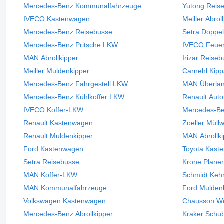
Mercedes-Benz Kommunalfahrzeuge
Yutong Reis
IVECO Kastenwagen
Meiller Abrol
Mercedes-Benz Reisebusse
Setra Doppe
Mercedes-Benz Pritsche LKW
IVECO Feue
MAN Abrollkipper
Irizar Reise
Meiller Muldenkipper
Carnehl Kipp
Mercedes-Benz Fahrgestell LKW
MAN Überla
Mercedes-Benz Kühlkoffer LKW
Renault Auto
IVECO Koffer-LKW
Mercedes-Be
Renault Kastenwagen
Zoeller Müll
Renault Muldenkipper
MAN Abrollki
Ford Kastenwagen
Toyota Kast
Setra Reisebusse
Krone Planen
MAN Koffer-LKW
Schmidt Keh
MAN Kommunalfahrzeuge
Ford Mulden
Volkswagen Kastenwagen
Chausson W
Mercedes-Benz Abrollkipper
Kraker Schu