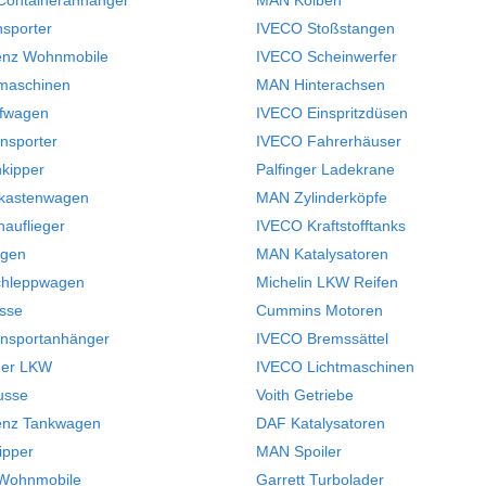
nsporter
IVECO Stoßstangen
enz Wohnmobile
IVECO Scheinwerfer
maschinen
MAN Hinterachsen
lfwagen
IVECO Einspritzdüsen
ansporter
IVECO Fahrerhäuser
nkipper
Palfinger Ladekrane
lkastenwagen
MAN Zylinderköpfe
hauflieger
IVECO Kraftstofftanks
gen
MAN Katalysatoren
chleppwagen
Michelin LKW Reifen
sse
Cummins Motoren
ansportanhänger
IVECO Bremssättel
ner LKW
IVECO Lichtmaschinen
usse
Voith Getriebe
enz Tankwagen
DAF Katalysatoren
ipper
MAN Spoiler
 Wohnmobile
Garrett Turbolader