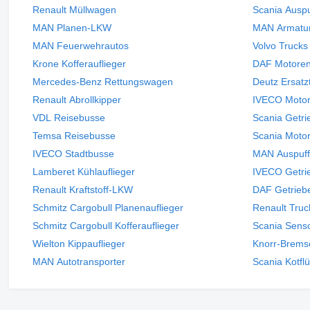
Renault Müllwagen
Scania Ausp
MAN Planen-LKW
MAN Armatur
MAN Feuerwehrautos
Volvo Trucks
Krone Kofferauflieger
DAF Motore
Mercedes-Benz Rettungswagen
Deutz Ersatz
Renault Abrollkipper
IVECO Moto
VDL Reisebusse
Scania Getri
Temsa Reisebusse
Scania Moto
IVECO Stadtbusse
MAN Auspuff
Lamberet Kühlauflieger
IVECO Getri
Renault Kraftstoff-LKW
DAF Getrieb
Schmitz Cargobull Planenauflieger
Renault Tru
Schmitz Cargobull Kofferauflieger
Scania Sens
Wielton Kippauflieger
Knorr-Brems
MAN Autotransporter
Scania Kotfl