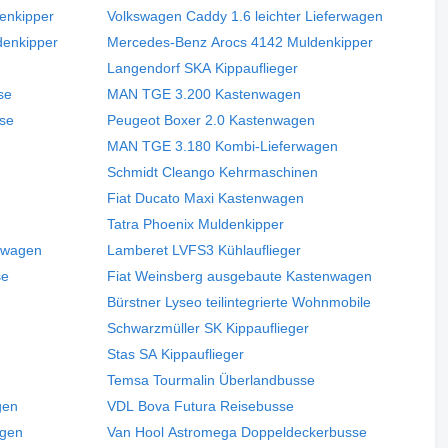
enkipper
Volkswagen Caddy 1.6 leichter Lieferwagen
denkipper
Mercedes-Benz Arocs 4142 Muldenkipper
Langendorf SKA Kippauflieger
se
MAN TGE 3.200 Kastenwagen
sse
Peugeot Boxer 2.0 Kastenwagen
MAN TGE 3.180 Kombi-Lieferwagen
Schmidt Cleango Kehrmaschinen
Fiat Ducato Maxi Kastenwagen
Tatra Phoenix Muldenkipper
lwagen
Lamberet LVFS3 Kühlauflieger
se
Fiat Weinsberg ausgebaute Kastenwagen
Bürstner Lyseo teilintegrierte Wohnmobile
Schwarzmüller SK Kippauflieger
Stas SA Kippauflieger
Temsa Tourmalin Überlandbusse
gen
VDL Bova Futura Reisebusse
agen
Van Hool Astromega Doppeldeckerbusse