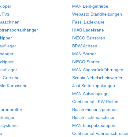
kipper
MAN Lenkgetriebe
 UTVs
Webasto Standheizungen
maschinen
Fassi Ladekrane
otransportanhänger
HIAB Ladekrane
kipper
IVECO Sensoren
auflieger
BPW Achsen
nhänger
MAN Starter
tzkipper
IVECO Starter
auflieger
MAN Abgasrückführungen
le Getriebe
Scania Nebelscheinwerfer
ile Karosserie
Jost Sattelkupplungen
n
MAN Außenspiegel
Continental LKW Reifen
urenbretter
Bosch Einspritzpumpen
ckungen
Bosch Lichtmaschinen
ssysteme
MAN Einspritzpumpen
e
Continental Fahrtenschreiber