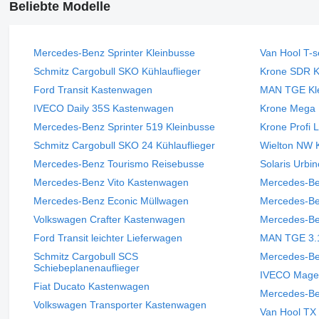
Beliebte Modelle
Mercedes-Benz Sprinter Kleinbusse
Van Hool T-s
Schmitz Cargobull SKO Kühlauflieger
Krone SDR Kü
Ford Transit Kastenwagen
MAN TGE Kl
IVECO Daily 35S Kastenwagen
Krone Mega L
Mercedes-Benz Sprinter 519 Kleinbusse
Krone Profi 
Schmitz Cargobull SKO 24 Kühlauflieger
Wielton NW K
Mercedes-Benz Tourismo Reisebusse
Solaris Urbi
Mercedes-Benz Vito Kastenwagen
Mercedes-Be
Mercedes-Benz Econic Müllwagen
Mercedes-Be
Volkswagen Crafter Kastenwagen
Mercedes-Be
Ford Transit leichter Lieferwagen
MAN TGE 3.
Schmitz Cargobull SCS
Mercedes-Be
Schiebeplanenauflieger
IVECO Magel
Fiat Ducato Kastenwagen
Mercedes-Be
Volkswagen Transporter Kastenwagen
Van Hool TX