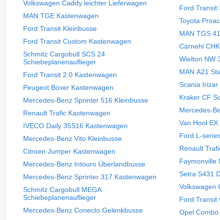
Volkswagen Caddy leichter Lieferwagen
Ford Transi
MAN TGE Kastenwagen
Toyota Proa
Ford Transit Kleinbusse
MAN TGS 41.
Ford Transit Custom Kastenwagen
Carnehl CHK
Schmitz Cargobull SCS 24
Wielton NW 3
Schiebeplanenauflieger
MAN A21 Sta
Ford Transit 2.0 Kastenwagen
Scania Iriza
Peugeot Boxer Kastenwagen
Kraker CF S
Mercedes-Benz Sprinter 516 Kleinbusse
Mercedes-Be
Renault Trafic Kastenwagen
Van Hool EX
IVECO Daily 35S16 Kastenwagen
Ford L-seri
Mercedes-Benz Vito Kleinbusse
Renault Traf
Citroen Jumper Kastenwagen
Faymonville 
Mercedes-Benz Intouro Überlandbusse
Setra S431 
Mercedes-Benz Sprinter 317 Kastenwagen
Volkswagen 
Schmitz Cargobull MEGA
Schiebeplanenauflieger
Ford Transit
Mercedes-Benz Conecto Gelenkbusse
Opel Combo l