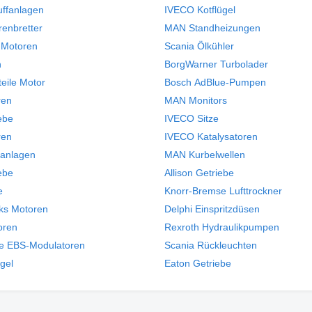
uffanlagen
IVECO Kotflügel
enbretter
MAN Standheizungen
 Motoren
Scania Ölkühler
n
BorgWarner Turbolader
teile Motor
Bosch AdBlue-Pumpen
ren
MAN Monitors
ebe
IVECO Sitze
ren
IVECO Katalysatoren
anlagen
MAN Kurbelwellen
ebe
Allison Getriebe
e
Knorr-Bremse Lufttrockner
cks Motoren
Delphi Einspritzdüsen
oren
Rexroth Hydraulikpumpen
e EBS-Modulatoren
Scania Rückleuchten
ügel
Eaton Getriebe