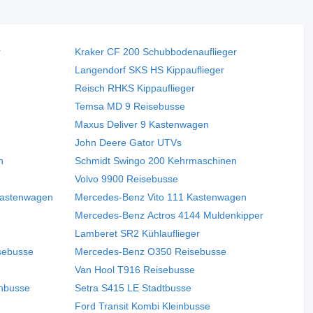
r
Kraker CF 200 Schubbodenauflieger
Langendorf SKS HS Kippauflieger
Reisch RHKS Kippauflieger
Temsa MD 9 Reisebusse
Maxus Deliver 9 Kastenwagen
John Deere Gator UTVs
n
Schmidt Swingo 200 Kehrmaschinen
Volvo 9900 Reisebusse
Kastenwagen
Mercedes-Benz Vito 111 Kastenwagen
Mercedes-Benz Actros 4144 Muldenkipper
Lamberet SR2 Kühlauflieger
sebusse
Mercedes-Benz O350 Reisebusse
Van Hool T916 Reisebusse
inbusse
Setra S415 LE Stadtbusse
Ford Transit Kombi Kleinbusse