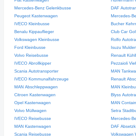
Mercedes-Benz Gelenkbusse
DAF Autotra
Peugeot Kastenwagen
Mercedes-B
IVECO Kleinbusse
Bucher Kehr
Benalu Kippauflieger
Club Car Go
Volkswagen Kleinbusse
Rolfo Autotr
Ford Kleinbusse
Isuzu Mulde
Volvo Reisebusse
Renault Küh
IVECO Abrollkipper
Pezzaioli Vie
Scania Autotransporter
MAN Tankwa
IVECO Kommunalfahrzeuge
Renault Abs
MAN Abschleppwagen
MAN Kleinbu
Citroen Kastenwagen
Blyss Autotr
Opel Kastenwagen
MAN Contai
Volvo Müllwagen
Setra Stadtb
IVECO Reisebusse
Mercedes-B
MAN Kastenwagen
DAF Absetzk
Scania Reisebusse
Volkswagen