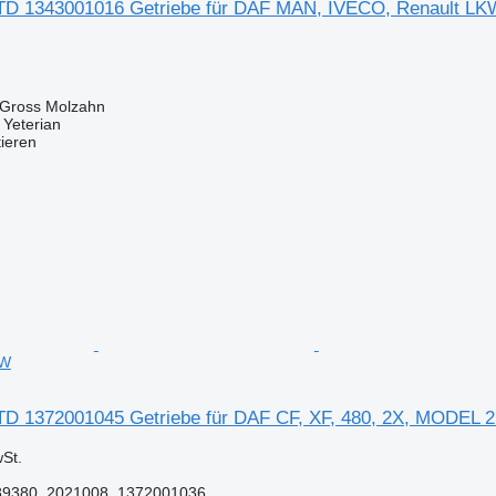
TD 1343001016 Getriebe für DAF MAN, IVECO, Renault LK
 Gross Molzahn
 Yeterian
tieren
KW
D 1372001045 Getriebe für DAF CF, XF, 480, 2X, MODEL 
St.
89380, 2021008, 1372001036