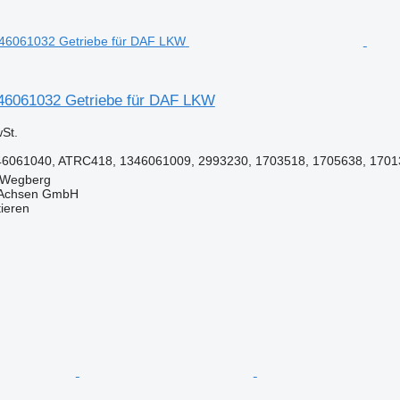
46061032 Getriebe für DAF LKW
St.
6061040, ATRC418, 1346061009, 2993230, 1703518, 1705638, 17013
 Wegberg
 Achsen GmbH
tieren