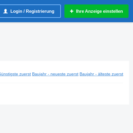
Login / Registrierung
Ihre Anzeige einstellen
ünstigste zuerst
Baujahr - neueste zuerst
Baujahr - älteste zuerst