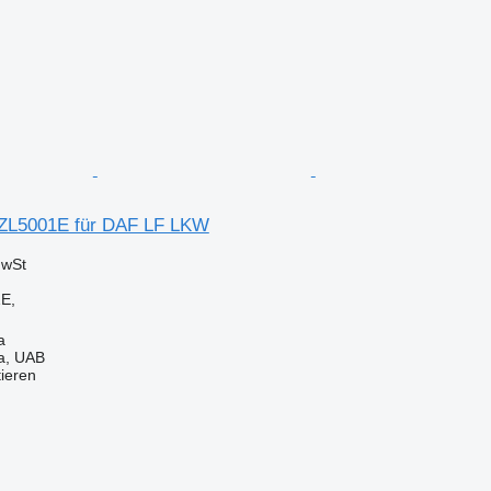
 ZL5001E für DAF LF LKW
MwSt
E,
a
a, UAB
tieren