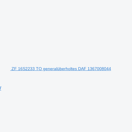
ZF 16S2233 TO generalüberholtes DAF 1367008044
W