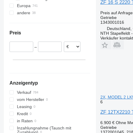
ZF 16 S 2220 
Europa
Schwerin
Sprinter
T-series
G-series
andere
Niederlande
Preis auf Anfrage
Vario
TRM
VNL
Getriebe
Rumänien
Ukraine
Vito
Trafic
1343001016
Polen
Deutschland,
Preis
NTH Stapelfeldt -
Italien
Verkäufer kontak
Spanien
–
Estland
Portugal
Litauen
alle anzeigen
Anzeigentyp
Verkauf
2X, MODEL 2 L
vom Hersteller
6
Leasing
ZF 12TX2210 T
Kredit
in Raten
6.900 €
Ohne Mw
Getriebe
Inzahlungnahme (Tausch mit
1372001045, 21
Zuzahlung)