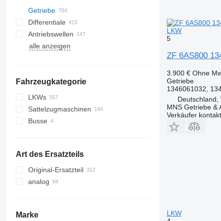
Getriebe
Differentiale
LKW
Antriebswellen
5
alle anzeigen
ZF 6AS800 13
3.900 €
Ohne Mw
Getriebe
Fahrzeugkategorie
1346061032, 134
LKWs
Deutschland,
MNS Getriebe &
Sattelzugmaschinen
Verkäufer kontak
Busse
Art des Ersatzteils
Original-Ersatzteil
analog
LKW
Marke