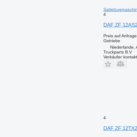
Sattelzugmaschi
4
DAF ZF 12AS23
Preis auf Anfrage
Getriebe
Niederlande, 
Truckparts B.V
Verkäufer kontak
4
DAF ZF 12TX2