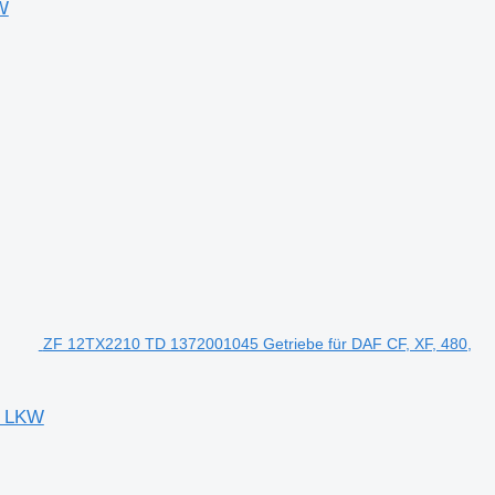
W
ZF 12TX2210 TD 1372001045 Getriebe für DAF CF, XF, 480,
2 LKW