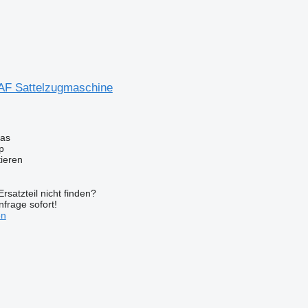
DAF Sattelzugmaschine
nas
p
tieren
rsatzteil nicht finden?
frage sofort!
en