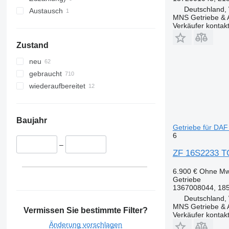
Deutschland,
Austausch
MNS Getriebe &
Verkäufer kontak
Zustand
neu
gebraucht
wiederaufbereitet
Baujahr
Getriebe für DA
6
–
ZF 16S2233 TO
6.900 €
Ohne Mw
Getriebe
1367008044, 18
Deutschland,
MNS Getriebe &
Vermissen Sie bestimmte Filter?
Verkäufer kontak
Änderung vorschlagen