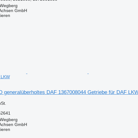
 Wegberg
 Achsen GmbH
tieren
F LKW
 generalüberholtes DAF 1367008044 Getriebe für DAF LK
St.
52641
 Wegberg
 Achsen GmbH
tieren