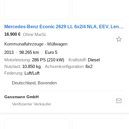
Mercedes-Benz Econic 2629 LL 6x2/4 NLA, EEV, Lenkachse, HS
16.900 €
Ohne MwSt.
Kommunalfahrzeuge - Müllwagen
2013
98.265 km
Euro 5
Motorleistung
286 PS (210 kW)
Kraftstoff
Diesel
Nutzlast
10.850 kg
Achsenkonfiguration
6x2
Federung
Luft/Luft
Deutschland, Bovenden
Gassmann GmbH