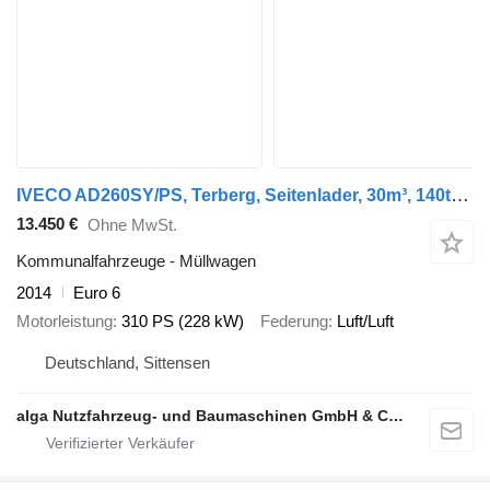
IVECO AD260SY/PS, Terberg, Seitenlader, 30m³, 140tkm
13.450 €
Ohne MwSt.
Kommunalfahrzeuge - Müllwagen
2014
Euro 6
Motorleistung
310 PS (228 kW)
Federung
Luft/Luft
Deutschland, Sittensen
alga Nutzfahrzeug- und Baumaschinen GmbH & Co. KG