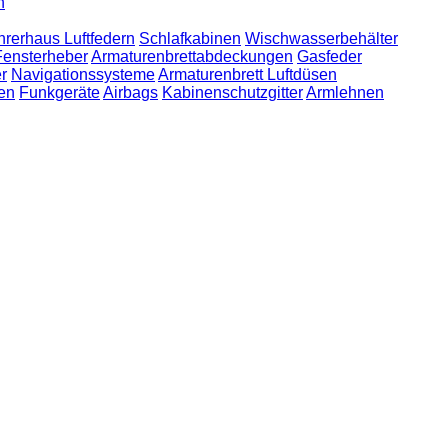
n
hrerhaus Luftfedern
Schlafkabinen
Wischwasserbehälter
Fensterheber
Armaturenbrettabdeckungen
Gasfeder
r
Navigationssysteme
Armaturenbrett Luftdüsen
en
Funkgeräte
Airbags
Kabinenschutzgitter
Armlehnen