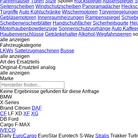
Fahrerhäuser
Türen
Sitze
Spoiler
Rückspiegel
Außenspiegel
S
Seitenscheiben
Windschutzscheiben
Panoramadächer
Hecksc
Türgriffe
Auto Kühlschränke
Wischermotoren
Türverriegelunge
Gebläsemotoren
Innenraumheizungen
Rampenspiegel
Schieb
Scheibenwischerblätter
Handschuhfächer
Sicherheitsgurte
Hei
Motorhaubenbowdenzüge
Sonnenschutzvorhänge
Auto Kaffe
Haubenverschlüsse
Getränkehalter
Alkohol-Wegfahrsperren
so
alle anzeigen
Fahrzeugkategorie
LKWs
Sattelzugmaschinen
Busse
alle anzeigen
Art des Ersatzteils
Original-Ersatzteil
analog
alle anzeigen
Marke
Keine Ergebnisse gefunden für diese Anfrage
BMW
X-Series
Brand
Citroen
DAF
CF
LF
XD
XF
XG
DB
Ford
Cargo
F-MAX
IVECO
Daily
EuroCargo
EuroStar
Eurotech
S-Way
Stralis
Trakker
Turb