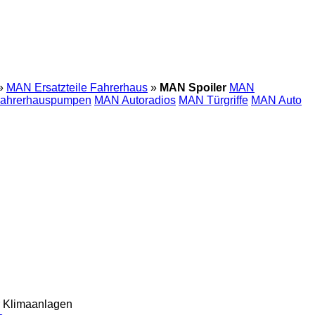
»
MAN Ersatzteile Fahrerhaus
»
MAN Spoiler
MAN
ahrerhauspumpen
MAN Autoradios
MAN Türgriffe
MAN Auto
ür Klimaanlagen