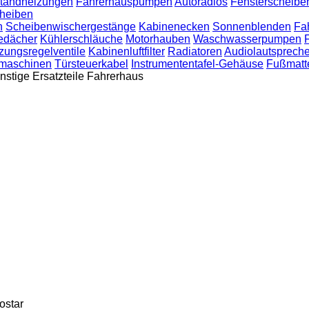
tandheizungen
Fahrerhauspumpen
Autoradios
Fensterscheibe
heiben
n
Scheibenwischergestänge
Kabinenecken
Sonnenblenden
Fa
edächer
Kühlerschläuche
Motorhauben
Waschwasserpumpen
zungsregelventile
Kabinenluftfilter
Radiatoren
Audiolautspreche
emaschinen
Türsteuerkabel
Instrumententafel-Gehäuse
Fußmatt
nstige Ersatzteile Fahrerhaus
ostar