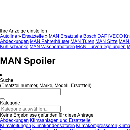
Ihre Anzeige einstellen
Autoline
»
Ersatzteile
»
MAN Ersatzteile
Bosch
DAF
IVECO
Kn
Abdeckungen
MAN Fahrerhäuser
MAN Türen
MAN Sitze
MAN 
Kühlschränke
MAN Wischermotoren
MAN Türverriegelungen
M
MAN Spoiler
Suche
(Ersatzteilnummer, Marke, Modell, Ersatzteil)
Kategorie
Keine Ergebnisse gefunden für diese Anfrage
Abdeckungen
Klimaanlagen und Ersatzteile
Klimaleitungen
Klimakondensatoren
Klimakompressoren
Klima