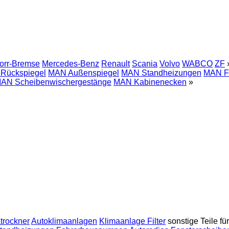
orr-Bremse
Mercedes-Benz
Renault
Scania
Volvo
WABCO
ZF
Rückspiegel
MAN Außenspiegel
MAN Standheizungen
MAN F
AN Scheibenwischergestänge
MAN Kabinenecken
»
trockner
Autoklimaanlagen
Klimaanlage Filter
sonstige Teile f