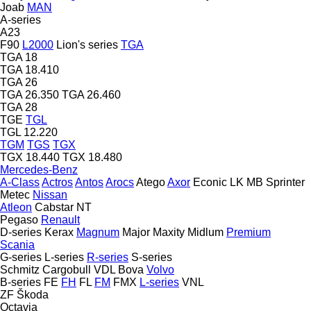
Joab
MAN
A-series
A23
F90
L2000
Lion's series
TGA
TGA 18
TGA 18.410
TGA 26
TGA 26.350
TGA 26.460
TGA 28
TGE
TGL
TGL 12.220
TGM
TGS
TGX
TGX 18.440
TGX 18.480
Mercedes-Benz
A-Class
Actros
Antos
Arocs
Atego
Axor
Econic
LK
MB
Sprinter
Metec
Nissan
Atleon
Cabstar
NT
Pegaso
Renault
D-series
Kerax
Magnum
Major
Maxity
Midlum
Premium
Scania
G-series
L-series
R-series
S-series
Schmitz Cargobull
VDL Bova
Volvo
B-series
FE
FH
FL
FM
FMX
L-series
VNL
ZF
Škoda
Octavia