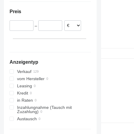
Estland
Preis
Portugal
Belgien
–
Polen
Spanien
Niederlande
Dänemark
alle anzeigen
Anzeigentyp
Verkauf
vom Hersteller
Leasing
Kredit
in Raten
Inzahlungnahme (Tausch mit
Zuzahlung)
Austausch