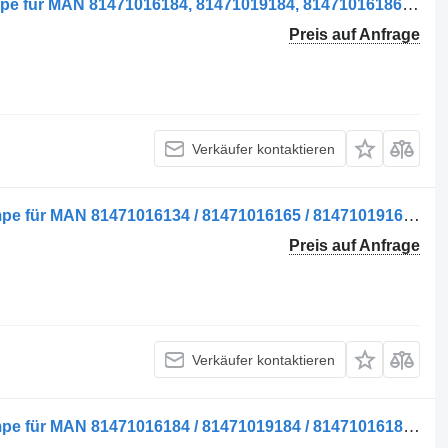
Pompa servodirecție Fahrerhauspumpe für MAN 81471016184, 81471019184, 81471016186 LKW
Preis auf Anfrage
Verkäufer kontaktieren
Pompa Servodirecție Fahrerhauspumpe für MAN 81471016134 / 81471016165 / 81471019165 LKW
Preis auf Anfrage
Verkäufer kontaktieren
Pompa Servodirecție Fahrerhauspumpe für MAN 81471016184 / 81471019184 / 81471016186 LKW