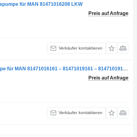
uspumpe für MAN 81471016208 LKW
Preis auf Anfrage
Verkäufer kontaktieren
Pompa servodirecție Fahrerhauspumpe für MAN 81471016161 – 81471019161 – 81471019136 – 81471016136 – KS00000438 – 81471016090 LKW
Preis auf Anfrage
Verkäufer kontaktieren