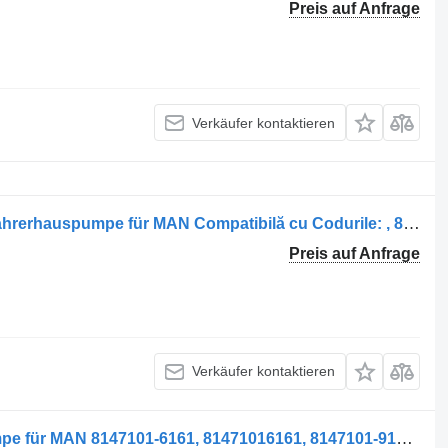
Preis auf Anfrage
Verkäufer kontaktieren
Pompa Servodirecție 81471016217 Fahrerhauspumpe für MAN Compatibilă cu Codurile: , 8147101-6217, 8147101-6241, 8147101-9241 LKW
Preis auf Anfrage
Verkäufer kontaktieren
Pompa Servodirecție Fahrerhauspumpe für MAN 8147101-6161, 81471016161, 8147101-9161, 81471019161, 8147101-9136, 81471019136, 8147101-6136, 81471016136, KS00000438, 8147101-6090, 81471016090 LKW