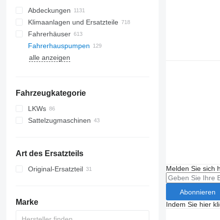
Abdeckungen
Klimaanlagen und Ersatzteile
Fahrerhäuser
Klimaleitungen
Fahrerhauspumpen
Klimakondensatoren
alle anzeigen
Klimakompressoren
Seitenscheiben
Klimatrockner
Windschutzscheiben
Autoklimaanlagen
Panoramadächer
Fahrzeugkategorie
Klimaanlage Filter
Heckscheiben
sonstige Teile für Klimaanlagen
LKWs
Sattelzugmaschinen
Art des Ersatzteils
Melden Sie sich 
Original-Ersatzteil
Abonnieren
Marke
Indem Sie hier kl