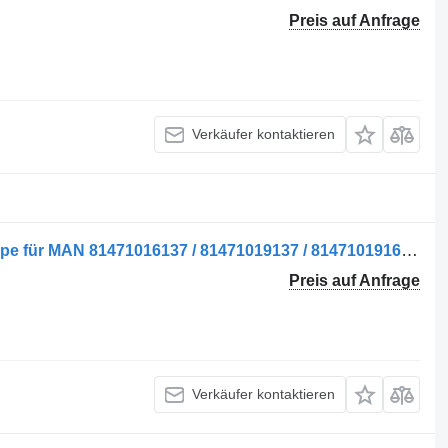
Preis auf Anfrage
Verkäufer kontaktieren
Pompa servodirecție Fahrerhauspumpe für MAN 81471016137 / 81471019137 / 81471019162 / 81471019122 / 81471016181 LKW
Preis auf Anfrage
Verkäufer kontaktieren