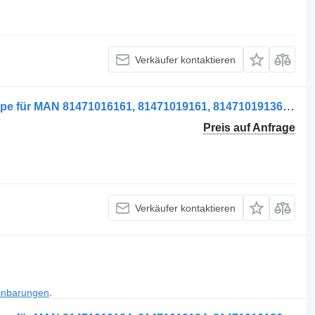
Verkäufer kontaktieren
Pompa servodirecție Fahrerhauspumpe für MAN 81471016161, 81471019161, 81471019136, 81471016136, KS00000438, 81471016090 LKW
Preis auf Anfrage
Verkäufer kontaktieren
inbarungen
.