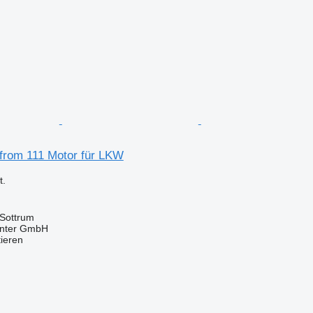
 from 111 Motor für LKW
.
 Sottrum
enter GmbH
tieren