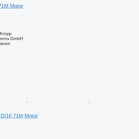
71M Motor
 Kropp
stems GmbH
tieren
 DI16 71M Motor