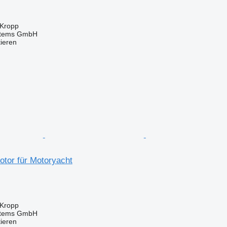
 Kropp
stems GmbH
tieren
otor für Motoryacht
 Kropp
stems GmbH
tieren