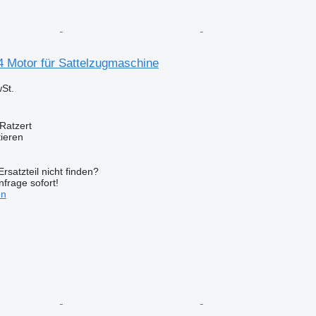
 Motor für Sattelzugmaschine
St.
Ratzert
tieren
rsatzteil nicht finden?
frage sofort!
en