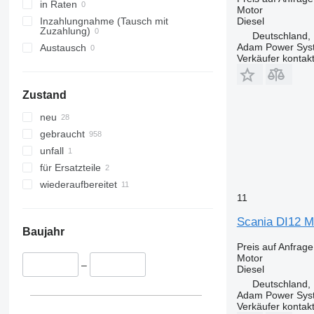
in Raten
Motor
Diesel
Inzahlungnahme (Tausch mit
Zuzahlung)
Deutschland,
Adam Power Sy
Austausch
Verkäufer kontak
Zustand
neu
gebraucht
unfall
für Ersatzteile
wiederaufbereitet
11
Scania DI12 M
Baujahr
Preis auf Anfrage
Motor
–
Diesel
Deutschland,
Adam Power Sy
Verkäufer kontak