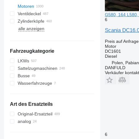
Motoren
Ventildeckel
G580, 164 L580,
6
Zylinderköpfe
alle anzeigen
Scania DC16.0
Preis auf Anfrage
Motor
Fahrzeugkategorie
DC1601
Diesel
LKWs
Polen, Pabian
DANFULD
Sattelzugmaschinen
Verkäufer kontak
Busse
Wasserfahrzeuge
Motoryachten
sonstige Wasserfahrzeuge
Art des Ersatzteils
Original-Ersatzteil
analog
6