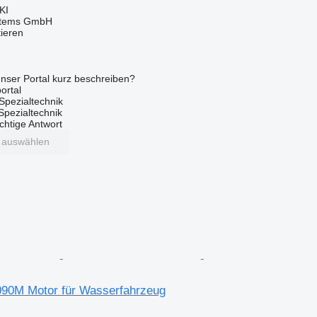
KI
stems GmbH
tieren
nser Portal kurz beschreiben?
ortal
Spezialtechnik
 Spezialtechnik
ichtige Antwort
t auswählen
090M Motor für Wasserfahrzeug