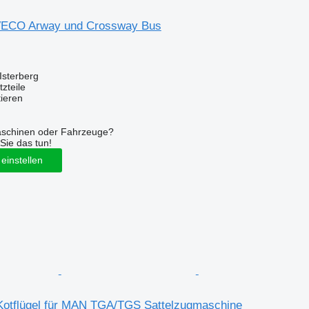
 IVECO Arway und Crossway Bus
Isterberg
zteile
tieren
aschinen oder Fahrzeuge?
Sie das tun!
einstellen
otflügel für MAN TGA/TGS Sattelzugmaschine