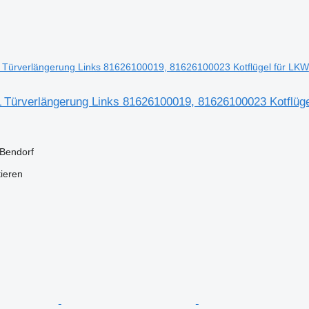
ürverlängerung Links 81626100019, 81626100023 Kotflüge
 Bendorf
tieren