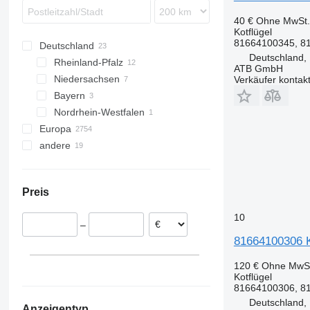
Intouro
Scenic
FMX
40 €
Ohne MwSt.
MB
T-series
VNL
Kotflügel
81664100345, 81
Deutschland
Sprinter
Deutschland,
Rheinland-Pfalz
Tourismo
ATB GmbH
Niedersachsen
Bendorf
Verkäufer kontak
Travego
Bayern
Osnabrück
Vario
Nordrhein-Westfalen
Oldenburg
Nürnberg
Vito
Europa
Münster
andere
Estland
Rumänien
Ukraine
Niederlande
Preis
Polen
Belgien
10
–
Portugal
81664100306 K
Griechenland
Litauen
120 €
Ohne MwSt
Kotflügel
alle anzeigen
81664100306, 8
Deutschland,
Anzeigentyp