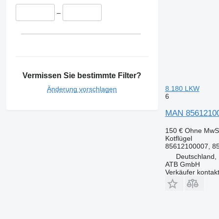
–
Vermissen Sie bestimmte Filter?
8.180 LKW
Änderung vorschlagen
6
MAN 856121000
150 €
Ohne MwSt
Kotflügel
85612100007, 8
Deutschland,
ATB GmbH
Verkäufer kontak