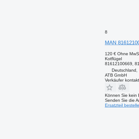
8
MAN 816121006
120 €
Ohne MwSt
Kotflügel
81612100669, 81
Deutschland,
ATB GmbH
Verkäufer kontak
Können Sie kein E
Senden Sie die An
Ersatzteil bestell