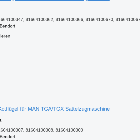
664100347, 81664100362, 81664100366, 81664100670, 81664100672
 Bendorf
tieren
otflügel für MAN TGA/TGX Sattelzugmaschine
.
1664100307, 81664100308, 81664100309
 Bendorf