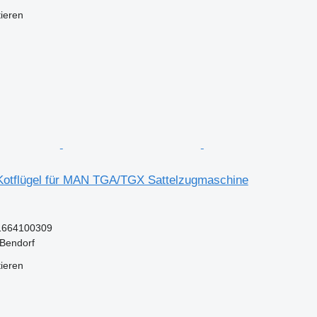
tieren
otflügel für MAN TGA/TGX Sattelzugmaschine
1664100309
 Bendorf
tieren