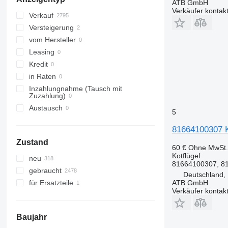
ATB GmbH
Verkäufer kontak
Verkauf
Versteigerung
vom Hersteller
Leasing
Kredit
in Raten
Inzahlungnahme (Tausch mit
Zuzahlung)
Austausch
5
81664100307 K
Zustand
60 €
Ohne MwSt.
Kotflügel
neu
81664100307, 8
gebraucht
Deutschland,
ATB GmbH
für Ersatzteile
Verkäufer kontak
Baujahr