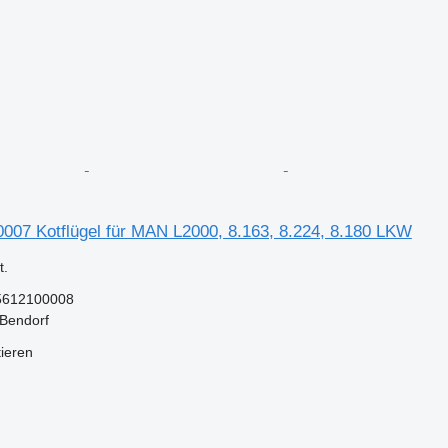
07 Kotflügel für MAN L2000, 8.163, 8.224, 8.180 LKW
.
5612100008
 Bendorf
tieren