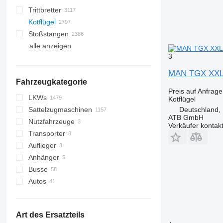
Trittbretter
Kotflügel
Stoßstangen
alle anzeigen
3
MAN TGX XXL T
Fahrzeugkategorie
Preis auf Anfrage
LKWs
Kotflügel
Deutschland,
Sattelzugmaschinen
ATB GmbH
Nutzfahrzeuge
Verkäufer kontak
Transporter
Auflieger
Anhänger
Busse
Autos
Art des Ersatzteils