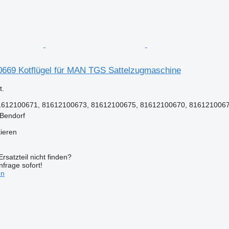
69 Kotflügel für MAN TGS Sattelzugmaschine
.
612100671, 81612100673, 81612100675, 81612100670, 81612100672
 Bendorf
tieren
rsatzteil nicht finden?
frage sofort!
en