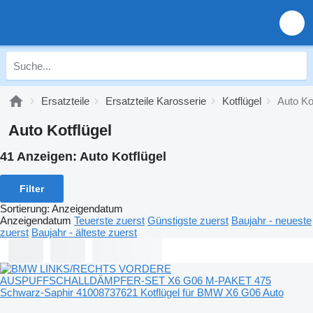
Ersatzteile
Ersatzteile Karosserie
Kotflügel
Auto Ko
Auto Kotflügel
41 Anzeigen:
Auto Kotflügel
Filter
Sortierung
:
Anzeigendatum
Anzeigendatum
Teuerste zuerst
Günstigste zuerst
Baujahr - neueste
zuerst
Baujahr - älteste zuerst