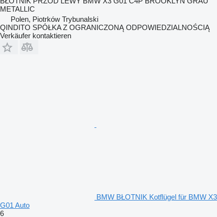
BŁOTNIK PRZÓD LEWY BMW X3 G01 C4P BROOKLYN GRAU
METALLIC
Polen, Piotrków Trybunalski
QINDITO SPÓŁKA Z OGRANICZONĄ ODPOWIEDZIALNOŚCIĄ
Verkäufer kontaktieren
BMW BŁOTNIK Kotflügel für BMW X3
G01 Auto
6