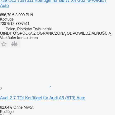
7397512 7397511 Kotflügel für BMW X4 G02 M-PAKIET
Auto
696,70 €
3.000 PLN
Kotflügel
7397512 7397511
Polen, Piotrków Trybunalski
QINDITO SPÓŁKA Z OGRANICZONĄ ODPOWIEDZIALNOŚCIĄ
Verkäufer kontaktieren
2
Audi 2.7 TDI Kotflügel für Audi A5 (8T3) Auto
82,64 €
Ohne MwSt.
Kotflügel