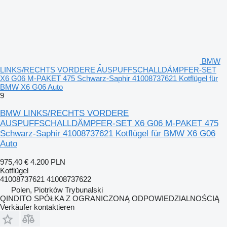
BMW
LINKS/RECHTS VORDERE AUSPUFFSCHALLDÄMPFER-SET
X6 G06 M-PAKET 475 Schwarz-Saphir 41008737621 Kotflügel für
BMW X6 G06 Auto
9
BMW LINKS/RECHTS VORDERE
AUSPUFFSCHALLDÄMPFER-SET X6 G06 M-PAKET 475
Schwarz-Saphir 41008737621 Kotflügel für BMW X6 G06
Auto
975,40 €
4.200 PLN
Kotflügel
41008737621 41008737622
Polen, Piotrków Trybunalski
QINDITO SPÓŁKA Z OGRANICZONĄ ODPOWIEDZIALNOŚCIĄ
Verkäufer kontaktieren