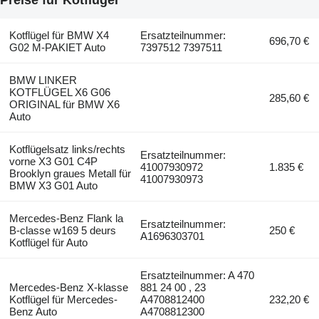
Kotflügel für BMW X4
Ersatzteilnummer:
696,70 €
G02 M-PAKIET Auto
7397512 7397511
BMW LINKER
KOTFLÜGEL X6 G06
285,60 €
ORIGINAL für BMW X6
Auto
Kotflügelsatz links/rechts
Ersatzteilnummer:
vorne X3 G01 C4P
41007930972
1.835 €
Brooklyn graues Metall für
41007930973
BMW X3 G01 Auto
Mercedes-Benz Flank la
Ersatzteilnummer:
B-classe w169 5 deurs
250 €
A1696303701
Kotflügel für Auto
Ersatzteilnummer: A 470
Mercedes-Benz X-klasse
881 24 00 , 23
Kotflügel für Mercedes-
A4708812400
232,20 €
Benz Auto
A4708812300