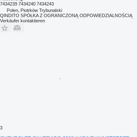
7434239 7434240 7434243
Polen, Piotrków Trybunalski
QINDITO SPÓŁKA Z OGRANICZONĄ ODPOWIEDZIALNOŚCIĄ
Verkäufer kontaktieren
3