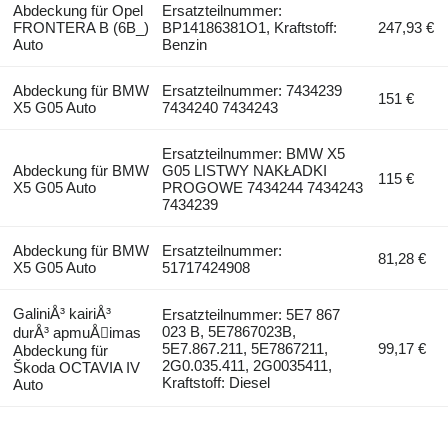
Abdeckung für Opel
Ersatzteilnummer:
FRONTERA B (6B_)
BP14186381O1, Kraftstoff:
247,93 €
Auto
Benzin
Abdeckung für BMW
Ersatzteilnummer: 7434239
151 €
X5 G05 Auto
7434240 7434243
Ersatzteilnummer: BMW X5
Abdeckung für BMW
G05 LISTWY NAKŁADKI
115 €
X5 G05 Auto
PROGOWE 7434244 7434243
7434239
Abdeckung für BMW
Ersatzteilnummer:
81,28 €
X5 G05 Auto
51717424908
GaliniÅ³ kairiÅ³
Ersatzteilnummer: 5E7 867
023 B, 5E7867023B,
durÅ³ apmuÅimas
5E7.867.211, 5E7867211,
99,17 €
Abdeckung für
2G0.035.411, 2G0035411,
Škoda OCTAVIA IV
Kraftstoff: Diesel
Auto