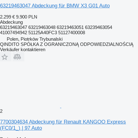
63219463047 Abdeckung für BMW X3 G01 Auto
2.299 €
9.900 PLN
Abdeckung
63219463047 63219463048 63219463051 63239463054
41007494942 51125A40FC3 51127400008
Polen, Piotrków Trybunalski
QINDITO SPÓŁKA Z OGRANICZONĄ ODPOWIEDZIALNOŚCIĄ
Verkäufer kontaktieren
2
7700304634 Abdeckung für Renault KANGOO Express
(FC0/1_) | 97 Auto