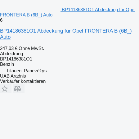
BP14186381O1 Abdeckung für Opel
FRONTERA B (6B_) Auto
6
BP14186381O1 Abdeckung für Opel FRONTERA B (6B_)
Auto
247,93 €
Ohne MwSt.
Abdeckung
BP14186381O1
Benzin
Litauen, Panevėžys
UAB Aradnis
Verkäufer kontaktieren