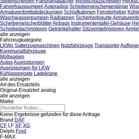
Seitenscheiben
Panoramadächer
Windschutzscheiben
Hecksc
Fahrerhauspumpen
Autoradios
Scheibenwischergestänge
Wis
Armaturenbrettabdeckungen
Schlafkabinen
Fensterheber
Kühl
Waschwasserpumpen
Radiatoren
Sicherheitsgurte
Armaturenbr
Scheibenwischerblätter
Airbags
Instrumententafel-Gehäuse
Hei
Schiebedachmotoren
Getränkehalter
Sitzverstellmotoren
Armle
alle anzeigen
Fahrzeugkategorie
LKWs
Sattelzugmaschinen
Nutzfahrzeuge
Transporter
Aufliege
Kommunalfahrzeuge
Müllwagen
Autos
Ausrüstungen
Ausrüstungen für LKW
Kühlaggregate
Ladekrane
alle anzeigen
Art des Ersatzteils
Original-Ersatzteil
analog
alle anzeigen
Marke
Keine Ergebnisse gefunden für diese Anfrage
Brand
DAF
CF
LF
XF
XG
Delphi
Ford
F-MAX