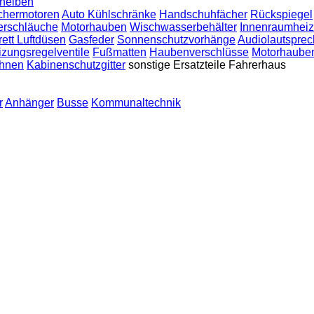
heiben
chermotoren
Auto Kühlschränke
Handschuhfächer
Rückspiegel
erschläuche
Motorhauben
Wischwasserbehälter
Innenraumhei
ett Luftdüsen
Gasfeder
Sonnenschutzvorhänge
Audiolautsprec
zungsregelventile
Fußmatten
Haubenverschlüsse
Motorhaube
hnen
Kabinenschutzgitter
sonstige Ersatzteile Fahrerhaus
r
Anhänger
Busse
Kommunaltechnik