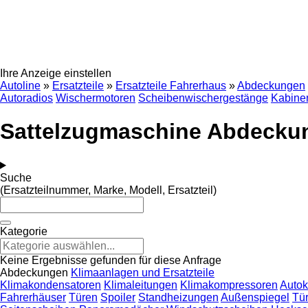
Ihre Anzeige einstellen
Autoline
»
Ersatzteile
»
Ersatzteile Fahrerhaus
»
Abdeckungen
Autoradios
Wischermotoren
Scheibenwischergestänge
Kabine
Sattelzugmaschine Abdecku
Suche
(Ersatzteilnummer, Marke, Modell, Ersatzteil)
Kategorie
Keine Ergebnisse gefunden für diese Anfrage
Abdeckungen
Klimaanlagen und Ersatzteile
Klimakondensatoren
Klimaleitungen
Klimakompressoren
Autok
Fahrerhäuser
Türen
Spoiler
Standheizungen
Außenspiegel
Tü