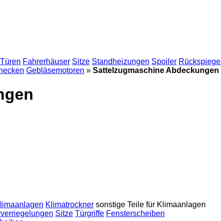
Türen
Fahrerhäuser
Sitze
Standheizungen
Spoiler
Rückspiege
necken
Gebläsemotoren
»
Sattelzugmaschine Abdeckungen
ngen
limaanlagen
Klimatrockner
sonstige Teile für Klimaanlagen
rverriegelungen
Sitze
Türgriffe
Fensterscheiben