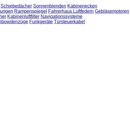
Schiebedächer
Sonnenblenden
Kabinenecken
zungen
Rampenspiegel
Fahrerhaus Luftfedern
Gebläsemotoren
her
Kabinenluftfilter
Navigationssysteme
nbowdenzüge
Funkgeräte
Türsteuerkabel