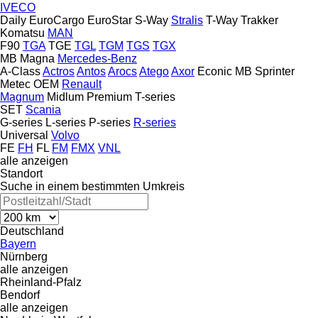
IVECO
Daily
EuroCargo
EuroStar
S-Way
Stralis
T-Way
Trakker
Komatsu
MAN
F90
TGA
TGE
TGL
TGM
TGS
TGX
MB
Magna
Mercedes-Benz
A-Class
Actros
Antos
Arocs
Atego
Axor
Econic
MB
Sprinter
Metec
OEM
Renault
Magnum
Midlum
Premium
T-series
SET
Scania
G-series
L-series
P-series
R-series
Universal
Volvo
FE
FH
FL
FM
FMX
VNL
alle anzeigen
Standort
Suche in einem bestimmten Umkreis
Deutschland
Bayern
Nürnberg
alle anzeigen
Rheinland-Pfalz
Bendorf
alle anzeigen