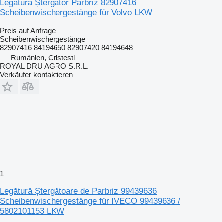
Legătura Ștergător Parbriz 82907416
Scheibenwischergestänge für Volvo LKW
Preis auf Anfrage
Scheibenwischergestänge
82907416 84194650 82907420 84194648
Rumänien, Cristesti
ROYAL DRU AGRO S.R.L.
Verkäufer kontaktieren
1
Legătură Ștergătoare de Parbriz 99439636
Scheibenwischergestänge für IVECO 99439636 /
5802101153 LKW