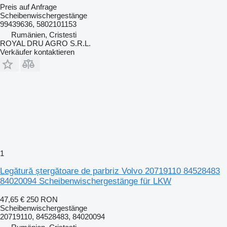
Preis auf Anfrage
Scheibenwischergestänge
99439636, 5802101153
Rumänien, Cristesti
ROYAL DRU AGRO S.R.L.
Verkäufer kontaktieren
1
Legătură ștergătoare de parbriz Volvo 20719110 84528483
84020094 Scheibenwischergestänge für LKW
47,65 €
250 RON
Scheibenwischergestänge
20719110, 84528483, 84020094