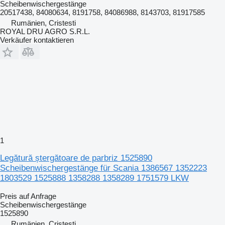
Scheibenwischergestänge
20517438, 84080634, 8191758, 84086988, 8143703, 81917585
Rumänien, Cristesti
ROYAL DRU AGRO S.R.L.
Verkäufer kontaktieren
1
Legătură ștergătoare de parbriz 1525890
Scheibenwischergestänge für Scania 1386567 1352223
1803529 1525888 1358288 1358289 1751579 LKW
Preis auf Anfrage
Scheibenwischergestänge
1525890
Rumänien, Cristesti