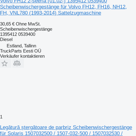
Volvo FH12 2-seeria (01.02-) 1395412 0539400
Scheibenwischergestänge für Volvo FH12, FH16, NH12,
FH, VNL780 (1993-2014) Sattelzugmaschine
30,65 €
Ohne MwSt.
Scheibenwischergestänge
1395412 0539400
Diesel
Estland, Tallinn
TruckParts Eesti OÜ
Verkäufer kontaktieren
1
Legătură ștergătoare de parbriz Scheibenwischergestänge
für Solaris 1507032500 / 1507-032-500 / 1507032530 /