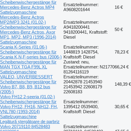
Scheibenwischergestänge für
Ersatzteilnummer:
Mercedes-Benz Actros MP4
16 €
A9608201644
Sattelzugmaschine
Mercedes-Benz Actros
MP2/MP3 3241 (01.02-)
Ersatzteilnummer:
Scheibenwischergestänge für
A9418200441
50 €
Mercedes-Benz Actros, Axor
9418200441, Kraftstoff:
MP1, MP2, MP3 (1996-2014)
Diesel
Sattelzugmaschine
Scania K-Series (01.06-)
Ersatzteilnummer:
Scheibenwischergestänge für
1448819 1428754,
78,23 €
Scania K,N,F-series bus (2006-)
Kraftstoff: Diesel
Scheibenwischergestänge für
Zustand: neu,
MAN TGX TGA F99L XL
Ersatzteilnummer: N21770
66,24 €
Sattelzugmaschine
81264116119
VALEO, UNVERBESSERT
Ersatzteilnummer:
Scheibenwischergestänge für
20442878 21453940
148,39 €
Volvo B7, B8, B9, B12 bus
21453942 22608179
(2005-)
22608183
Volvo FH12 2-seeria (01.02-)
Scheibenwischergestänge für
Ersatzteilnummer:
Volvo FH12, FH16, NH12, FH,
1395412 0539400,
30,65 €
VNL780 (1993-2014)
Kraftstoff: Diesel
Sattelzugmaschine
Legătură ștergătoare de parbriz
Volvo 20719110 84528483
Ersatzteilnummer: