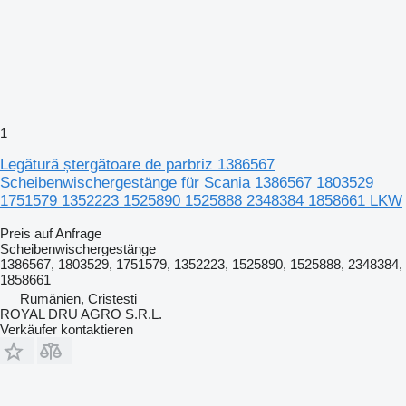
1
Legătură ștergătoare de parbriz 1386567
Scheibenwischergestänge für Scania 1386567 1803529
1751579 1352223 1525890 1525888 2348384 1858661 LKW
Preis auf Anfrage
Scheibenwischergestänge
1386567, 1803529, 1751579, 1352223, 1525890, 1525888, 2348384,
1858661
Rumänien, Cristesti
ROYAL DRU AGRO S.R.L.
Verkäufer kontaktieren