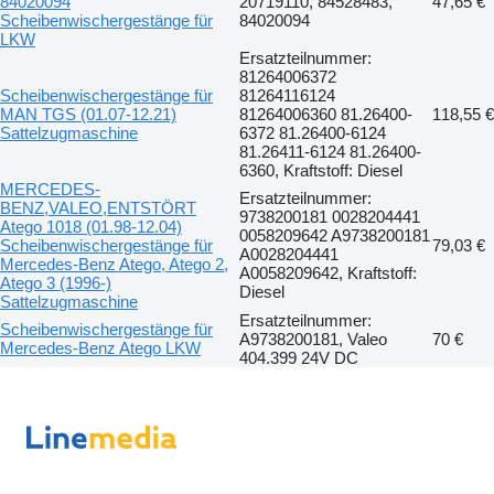
84020094
20719110, 84528483,
47,65 €
Scheibenwischergestänge für
84020094
LKW
Ersatzteilnummer:
81264006372
Scheibenwischergestänge für
81264116124
MAN TGS (01.07-12.21)
81264006360 81.26400-
118,55 €
Sattelzugmaschine
6372 81.26400-6124
81.26411-6124 81.26400-
6360, Kraftstoff: Diesel
MERCEDES-
Ersatzteilnummer:
BENZ,VALEO,ENTSTÖRT
9738200181 0028204441
Atego 1018 (01.98-12.04)
0058209642 A9738200181
Scheibenwischergestänge für
79,03 €
A0028204441
Mercedes-Benz Atego, Atego 2,
A0058209642, Kraftstoff:
Atego 3 (1996-)
Diesel
Sattelzugmaschine
Ersatzteilnummer:
Scheibenwischergestänge für
A9738200181, Valeo
70 €
Mercedes-Benz Atego LKW
404.399 24V DC