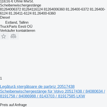
118,55 €
Ohne MwSt.
Scheibenwischergestänge
81264006372 81264116124 81264006360 81.26400-6372 81.26400-
6124 81.26411-6124 81.26400-6360
Diesel
Estland, Tallinn
TruckParts Eesti OÜ
Verkäufer kontaktieren
1
Legătură ștergătoare de parbriz 20517438
Scheibenwischergestänge für Volvo 20517438 / 84080634 /
8191758 / 84086988 / 8143703 / 81917585 LKW
Preis auf Anfrage