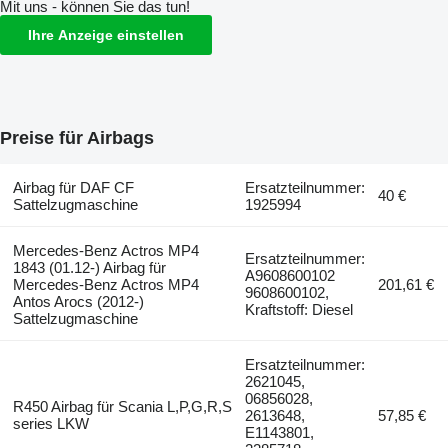
Mit uns - können Sie das tun!
Ihre Anzeige einstellen
Preise für Airbags
Airbag für DAF CF
Ersatzteilnummer:
40 €
Sattelzugmaschine
1925994
Mercedes-Benz Actros MP4
Ersatzteilnummer:
1843 (01.12-) Airbag für
A9608600102
Mercedes-Benz Actros MP4
201,61 €
9608600102,
Antos Arocs (2012-)
Kraftstoff: Diesel
Sattelzugmaschine
Ersatzteilnummer:
2621045,
06856028,
R450 Airbag für Scania L,P,G,R,S
2613648,
57,85 €
series LKW
E1143801,