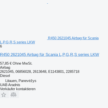
R450 2621045 Airbag für Scania
L,P,G,R,S series LKW
6
R450 2621045 Airbag für Scania L,P,G,R,S series LKW
57,85 €
Ohne MwSt.
Airbag
2621045, 06856028, 2613648, E1143801, 2285718
Diesel
Litauen, Panevėžys
UAB Aradnis
Verkäufer kontaktieren