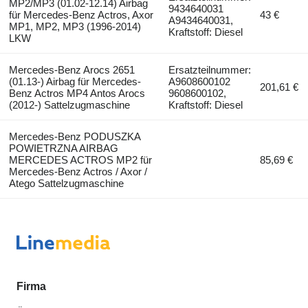
MP2/MP3 (01.02-12.14) Airbag
9434640031
für Mercedes-Benz Actros, Axor
43 €
A9434640031,
MP1, MP2, MP3 (1996-2014)
Kraftstoff: Diesel
LKW
Mercedes-Benz Arocs 2651
Ersatzteilnummer:
(01.13-) Airbag für Mercedes-
A9608600102
201,61 €
Benz Actros MP4 Antos Arocs
9608600102,
(2012-) Sattelzugmaschine
Kraftstoff: Diesel
Mercedes-Benz PODUSZKA
POWIETRZNA AIRBAG
MERCEDES ACTROS MP2 für
85,69 €
Mercedes-Benz Actros / Axor /
Atego Sattelzugmaschine
Firma