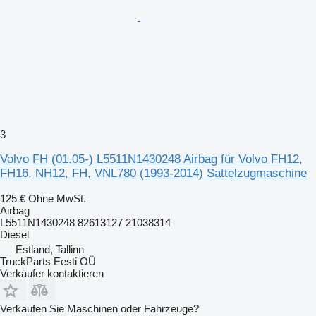
3
Volvo FH (01.05-) L5511N1430248 Airbag für Volvo FH12,
FH16, NH12, FH, VNL780 (1993-2014) Sattelzugmaschine
125 €
Ohne MwSt.
Airbag
L5511N1430248 82613127 21038314
Diesel
Estland, Tallinn
TruckParts Eesti OÜ
Verkäufer kontaktieren
Verkaufen Sie Maschinen oder Fahrzeuge?