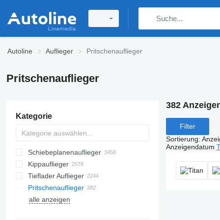
Autoline
Auflieger
Pritschenauflieger
Pritschenauflieger
382 Anzeige
Kategorie
Filter
Sortierung
:
Anze
Anzeigendatum
T
Schiebeplanenauflieger
Kippauflieger
Tieflader Auflieger
Pritschenauflieger
alle anzeigen