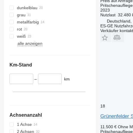
Preis auf Anfrage
Pritschenaufliege
dunkelblau
2023
grau
Nutzlast
32.480 
Deutschland,
metallfarbig
ES-GE Nutzfahr
rot
Verkäufer kontak
weiß
alle anzeigen
Km-Stand
–
km
18
Achsenanzahl
Grünenfelder 
1 Achse
11.500 €
Ohne M
Pritschenaufliege
2 Achsen