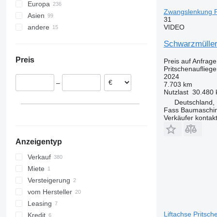
Europa
Bremen
Zwangslenkung Pr
Asien
Niederlande
31
VIDEO
andere
Polen
China
Ungarn
Türkei
Ukraine
Schwarzmüller
Litauen
Usbekistan
Moldawien
Preis
Preis auf Anfrage
Tschechien
Argentinien
Pritschenaufliege
Spanien
Chile
2024
–
7.703 km
Dänemark
Nutzlast
30.480 
Italien
Deutschland,
alle anzeigen
Fass Baumaschi
Verkäufer kontak
Anzeigentyp
Verkauf
Miete
Versteigerung
vom Hersteller
Leasing
Liftachse Pritsch
Kredit