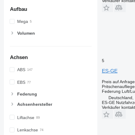
Verkäufer kontak
Aufbau
Mega
Volumen
Achsen
5
ABS
ES-GE
Preis auf Anfrage
EBS
Pritschenaufliege
Federung
Luft/Lu
Federung
Deutschland,
ES-GE Nutzfahr
Achsenhersteller
Verkäufer kontak
Liftachse
Lenkachse