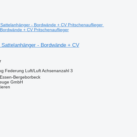
 Bordwände + CV Pritschenauflieger
Sattelanhänger - Bordwände + CV
r
kg
Federung
Luft/Luft
Achsenanzahl
3
 Essen-Bergeborbeck
zeuge GmbH
tieren