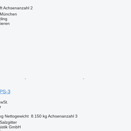
ft
Achsenanzahl
2
 München
ding
tieren
PS-3
wSt.
r
kg
Nettogewicht
8.150 kg
Achsenanzahl
3
Salzgitter
gistik GmbH