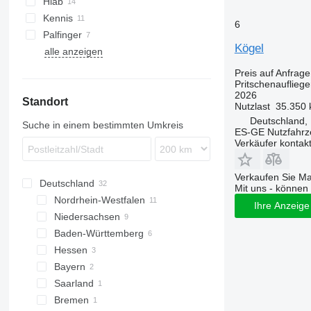
Hiab
Kennis
6
Palfinger
Kögel
alle anzeigen
Preis auf Anfrage
Pritschenaufliege
2026
Standort
Nutzlast
35.350 
Deutschland,
Suche in einem bestimmten Umkreis
ES-GE Nutzfahr
Verkäufer kontak
Verkaufen Sie M
Deutschland
Mit uns - können 
Nordrhein-Westfalen
Ihre Anzeige 
Niedersachsen
Düsseldorf
Baden-Württemberg
Essen
Hannover
Hessen
Köln
Bovenden
Stuttgart
Bayern
Bottrop
Salzgitter
Freiburg im Breisgau
Frankfurt am Main
Saarland
Mannheim
Burghaun
München
Bremen
Karlsruhe
Gießen
Saarbrücken