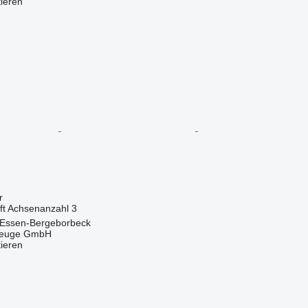
tieren
r
ft
Achsenanzahl
3
 Essen-Bergeborbeck
zeuge GmbH
tieren