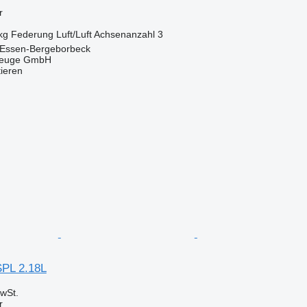
r
kg
Federung
Luft/Luft
Achsenanzahl
3
 Essen-Bergeborbeck
zeuge GmbH
tieren
SPL 2.18L
wSt.
r