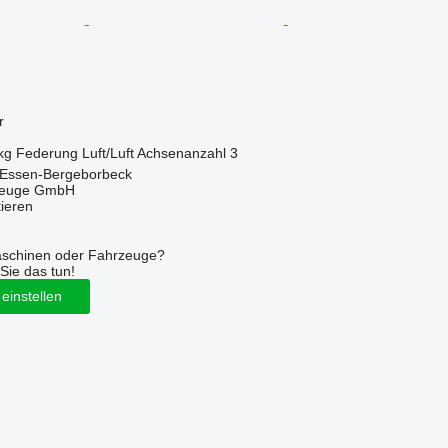
r
kg
Federung
Luft/Luft
Achsenanzahl
3
 Essen-Bergeborbeck
zeuge GmbH
tieren
aschinen oder Fahrzeuge?
Sie das tun!
einstellen