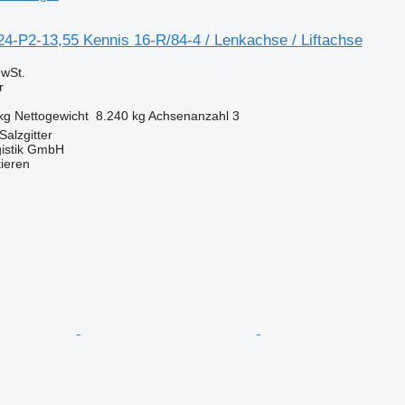
4-P2-13,55 Kennis 16-R/84-4 / Lenkachse / Liftachse
wSt.
r
kg
Nettogewicht
8.240 kg
Achsenanzahl
3
Salzgitter
gistik GmbH
tieren