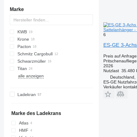
Marke
Sattelanhänger -
KWB
PS
2 series
TXA
SDS
FLO
DRO
6
Krone
SZS
D-series
SP
ES-GE 3-Achs 
Pacton
SD
S 24
O-3
MPS
SPL
OVB
Schmitz Cargobull
SDP
SN
T-series
NV
Preis auf Anfrage
Pritschenaufliege
Schwarzmüller
SZ
TPD
S-series
2026
Titan
SCB
S1
Nutzlast
35.480 
alle anzeigen
SCS
SPA
VHLO
VO
NS
D-series
Deutschland,
ES-GE Nutzfahr
SPR
Verkäufer kontak
Ladekran
Marke des Ladekrans
Atlas
HMF