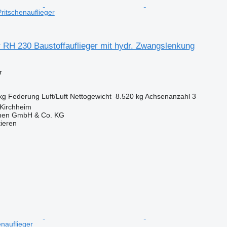
itschenauflieger
 RH 230 Baustoffauflieger mit hydr. Zwangslenkung
r
kg
Federung
Luft/Luft
Nettogewicht
8.520 kg
Achsenanzahl
3
 Kirchheim
nen GmbH & Co. KG
tieren
enauflieger