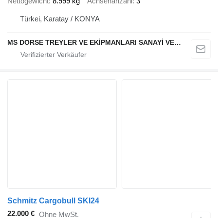
Nettogewicht
8.999 kg
Achsenanzahl
3
Türkei, Karatay / KONYA
MS DORSE TREYLER VE EKİPMANLARI SANAYİ VE TİCARET LTD STİ
Schmitz Cargobull SKI24
22.000 €
Ohne MwSt.