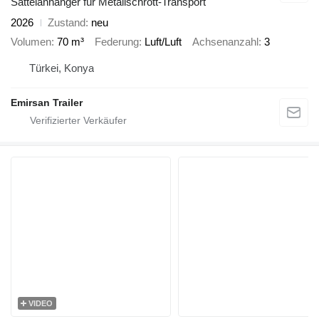
Sattelanhänger für Metallschrott-Transport
2026
Zustand
neu
Volumen
70 m³
Federung
Luft/Luft
Achsenanzahl
3
Türkei, Konya
Emirsan Trailer
VIDEO