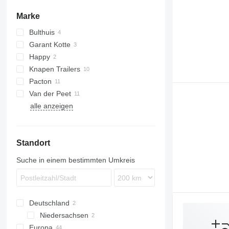
Marke
Bulthuis
Garant Kotte
TSAA
Happy
Knapen Trailers
Pacton
K-series
Van der Peet
T-series
alle anzeigen
Standort
Suche in einem bestimmten Umkreis
Deutschland
Niedersachsen
Europa
Hannover