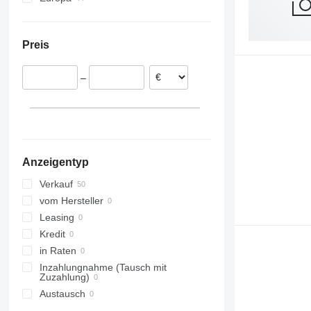
Hildesheim
Niederlande
Frankreich
Preis
Rumänien
Polen
–
Ungarn
Anzeigentyp
Verkauf
vom Hersteller
Leasing
Kredit
in Raten
Inzahlungnahme (Tausch mit
Zuzahlung)
Austausch