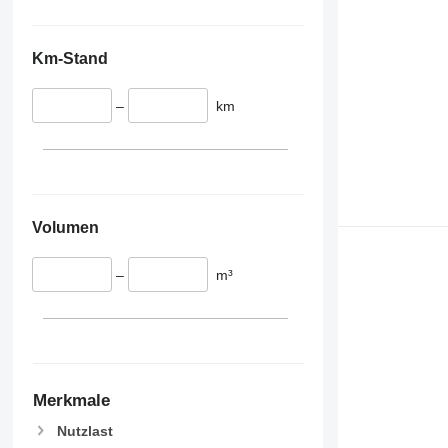
Km-Stand
–
km
Volumen
–
m³
Merkmale
Nutzlast