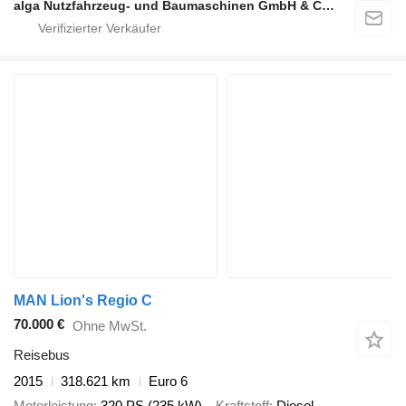
alga Nutzfahrzeug- und Baumaschinen GmbH & Co. KG
MAN Lion's Regio C
70.000 €
Ohne MwSt.
Reisebus
2015
318.621 km
Euro 6
Motorleistung
320 PS (235 kW)
Kraftstoff
Diesel