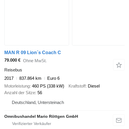
MAN R 09 Lion´s Coach C
79.000 €
Ohne MwSt.
Reisebus
2017
837.864 km
Euro 6
Motorleistung
460 PS (338 kW)
Kraftstoff
Diesel
Anzahl der Sitze
56
Deutschland, Untersteinach
Omnibushandel Mario Röttgen GmbH