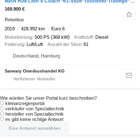
MAN R08 Lion´s Coach *61-Sitze*Tourismo*Travego*R09*
169.900 €
Reisebus
2019
428.992 km
Euro 6
Motorleistung
500 PS (368 kW)
Kraftstoff
Diesel
Federung
Luft/Luft
Anzahl der Sitze
61
Deutschland, Hamburg
Sarwary Omnibushandel KG
Wie würden Sie unser Portal kurz beschreiben?
kleinanzeigenportal
verkäufer von Spezialtechnik
hersteller von Spezialtechnik
es gibt keine richtige Antwort
Eine Antwort auswählen