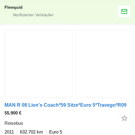
Fleequid
MAN R 08 Lion's Coach*59 Sitze*Euro 5*Travego*R09
55.900 €
Reisebus
2011
632.702 km
Euro 5