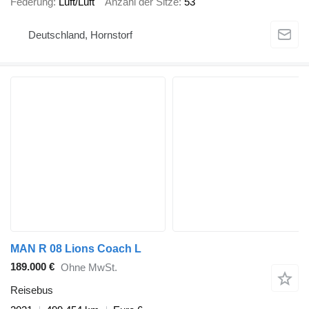
Federung
Luft/Luft
Anzahl der Sitze
53
Deutschland, Hornstorf
MAN R 08 Lions Coach L
189.000 €
Ohne MwSt.
Reisebus