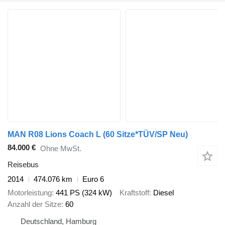
MAN R08 Lions Coach L (60 Sitze*TÜV/SP Neu)
84.000 €
Ohne MwSt.
Reisebus
2014
474.076 km
Euro 6
Motorleistung
441 PS (324 kW)
Kraftstoff
Diesel
Anzahl der Sitze
60
Deutschland, Hamburg