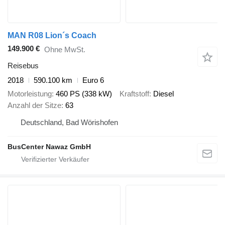
MAN R08 Lion´s Coach
149.900 €
Ohne MwSt.
Reisebus
2018
590.100 km
Euro 6
Motorleistung
460 PS (338 kW)
Kraftstoff
Diesel
Anzahl der Sitze
63
Deutschland, Bad Wörishofen
BusCenter Nawaz GmbH