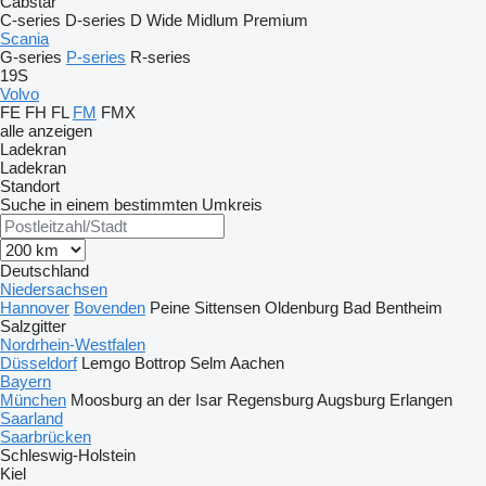
Cabstar
C-series
D-series
D Wide
Midlum
Premium
Scania
G-series
P-series
R-series
19S
Volvo
FE
FH
FL
FM
FMX
alle anzeigen
Ladekran
Ladekran
Standort
Suche in einem bestimmten Umkreis
Deutschland
Niedersachsen
Hannover
Bovenden
Peine
Sittensen
Oldenburg
Bad Bentheim
Salzgitter
Nordrhein-Westfalen
Düsseldorf
Lemgo
Bottrop
Selm
Aachen
Bayern
München
Moosburg an der Isar
Regensburg
Augsburg
Erlangen
Saarland
Saarbrücken
Schleswig-Holstein
Kiel