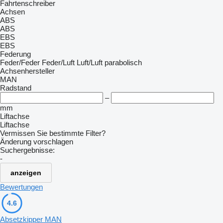
Fahrtenschreiber
Achsen
ABS
ABS
EBS
EBS
Federung
Feder/Feder
Feder/Luft
Luft/Luft
parabolisch
Achsenhersteller
MAN
Radstand
–
mm
Liftachse
Liftachse
Vermissen Sie bestimmte Filter?
Änderung vorschlagen
Suchergebnisse:
-
anzeigen
Bewertungen
4.6
Absetzkipper MAN