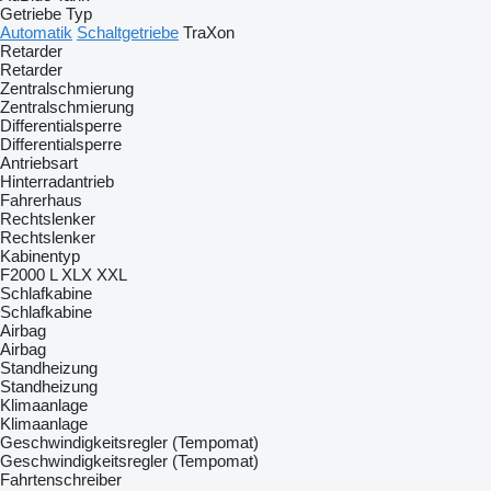
Getriebe Typ
Automatik
Schaltgetriebe
TraXon
Retarder
Retarder
Zentralschmierung
Zentralschmierung
Differentialsperre
Differentialsperre
Antriebsart
Hinterradantrieb
Fahrerhaus
Rechtslenker
Rechtslenker
Kabinentyp
F2000
L
XLX
XXL
Schlafkabine
Schlafkabine
Airbag
Airbag
Standheizung
Standheizung
Klimaanlage
Klimaanlage
Geschwindigkeitsregler (Tempomat)
Geschwindigkeitsregler (Tempomat)
Fahrtenschreiber