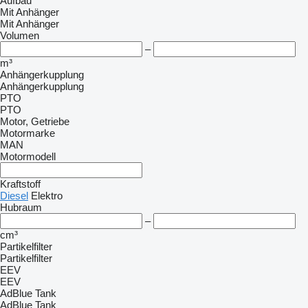
Aufbau
Mit Anhänger
Mit Anhänger
Volumen
–
m³
Anhängerkupplung
Anhängerkupplung
PTO
PTO
Motor, Getriebe
Motormarke
MAN
Motormodell
Kraftstoff
Diesel
Elektro
Hubraum
–
cm³
Partikelfilter
Partikelfilter
EEV
EEV
AdBlue Tank
AdBlue Tank