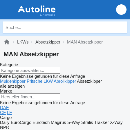
LKWs
Absetzkipper
MAN Absetzkipper
MAN Absetzkipper
Kategorie
Keine Ergebnisse gefunden für diese Anfrage
Muldenkipper
Pritsche LKW
Abrollkipper
Absetzkipper
alle anzeigen
Marke
Keine Ergebnisse gefunden für diese Anfrage
DAF
CF
LF
Cargo
Daily
EuroCargo
Eurotech
Magirus
S-Way
Stralis
Trakker
X-Way
NPR