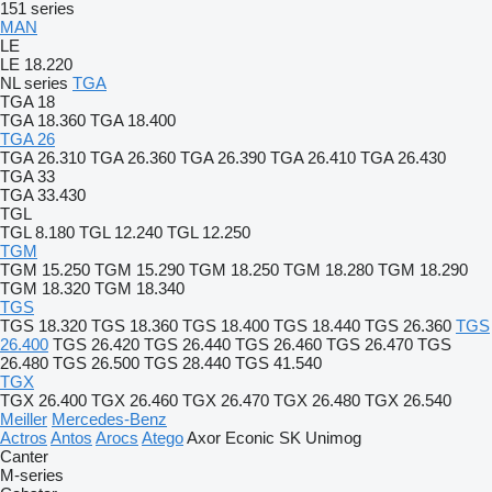
151 series
MAN
LE
LE 18.220
NL series
TGA
TGA 18
TGA 18.360
TGA 18.400
TGA 26
TGA 26.310
TGA 26.360
TGA 26.390
TGA 26.410
TGA 26.430
TGA 33
TGA 33.430
TGL
TGL 8.180
TGL 12.240
TGL 12.250
TGM
TGM 15.250
TGM 15.290
TGM 18.250
TGM 18.280
TGM 18.290
TGM 18.320
TGM 18.340
TGS
TGS 18.320
TGS 18.360
TGS 18.400
TGS 18.440
TGS 26.360
TGS
26.400
TGS 26.420
TGS 26.440
TGS 26.460
TGS 26.470
TGS
26.480
TGS 26.500
TGS 28.440
TGS 41.540
TGX
TGX 26.400
TGX 26.460
TGX 26.470
TGX 26.480
TGX 26.540
Meiller
Mercedes-Benz
Actros
Antos
Arocs
Atego
Axor
Econic
SK
Unimog
Canter
M-series