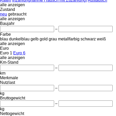
Raten
Inzahlungnahme (Tausch mit Zuzahlung)
Austausch
alle anzeigen
Zustand
neu
gebraucht
alle anzeigen
Baujahr
–
Farbe
blau
dunkelblau
gelb
gold
grau
metallfarbig
schwarz
weiß
alle anzeigen
Euro
Euro 1
Euro 6
alle anzeigen
Km-Stand
–
km
Merkmale
Nutzlast
–
kg
Bruttogewicht
–
kg
Nettogewicht