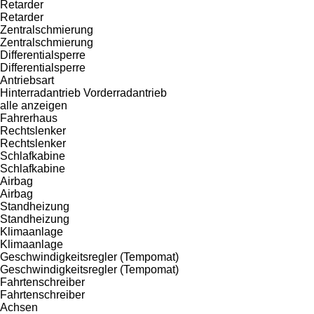
Retarder
Retarder
Zentralschmierung
Zentralschmierung
Differentialsperre
Differentialsperre
Antriebsart
Hinterradantrieb
Vorderradantrieb
alle anzeigen
Fahrerhaus
Rechtslenker
Rechtslenker
Schlafkabine
Schlafkabine
Airbag
Airbag
Standheizung
Standheizung
Klimaanlage
Klimaanlage
Geschwindigkeitsregler (Tempomat)
Geschwindigkeitsregler (Tempomat)
Fahrtenschreiber
Fahrtenschreiber
Achsen