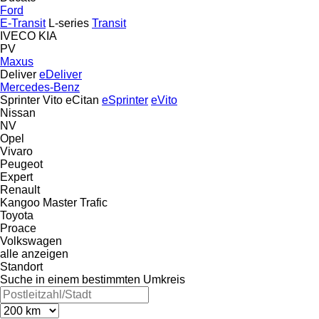
Ford
E-Transit
L-series
Transit
IVECO
KIA
PV
Maxus
Deliver
eDeliver
Mercedes-Benz
Sprinter
Vito
eCitan
eSprinter
eVito
Nissan
NV
Opel
Vivaro
Peugeot
Expert
Renault
Kangoo
Master
Trafic
Toyota
Proace
Volkswagen
alle anzeigen
Standort
Suche in einem bestimmten Umkreis