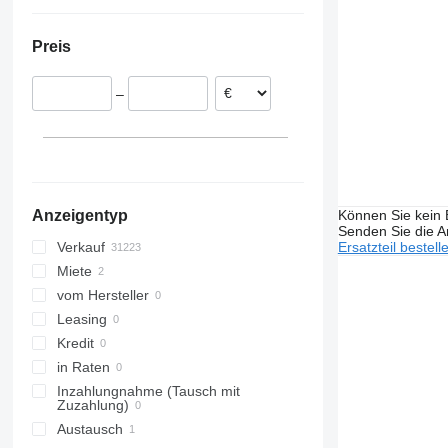
Litauen
Usbekistan
Ukraine
Vario
Polen
Vereinigte Arabische Emirate
Peru
Viano
Preis
Niederlande
Vito
Portugal
–
Italien
Dänemark
alle anzeigen
Können Sie kein E
Anzeigentyp
Senden Sie die An
Ersatzteil bestell
Verkauf
Miete
vom Hersteller
Leasing
Kredit
in Raten
Inzahlungnahme (Tausch mit
Zuzahlung)
Austausch