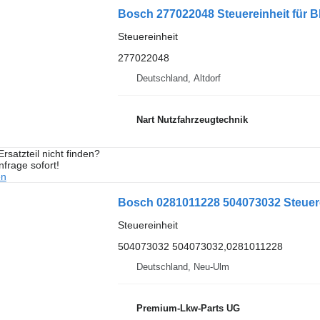
Bosch 277022048 Steuereinheit für
Steuereinheit
277022048
Deutschland, Altdorf
Nart Nutzfahrzeugtechnik
rsatzteil nicht finden?
frage sofort!
en
Bosch 0281011228 504073032 Steuere
Steuereinheit
504073032 504073032,0281011228
Deutschland, Neu-Ulm
Premium-Lkw-Parts UG