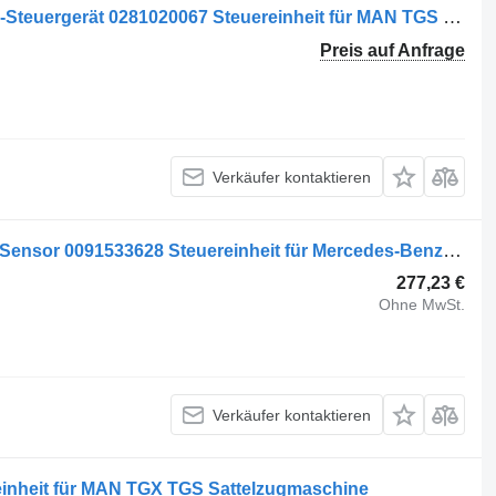
Bosch TGS 26.320 Euro 5 Motor-/FFR-Steuergerät 0281020067 Steuereinheit für MAN TGS 26.320 Euro 5 LKW
Preis auf Anfrage
Verkäufer kontaktieren
Mercedes-Benz Steuergerät mit NGK Sensor 0091533628 Steuereinheit für Mercedes-Benz LKW
277,23 €
Ohne MwSt.
Verkäufer kontaktieren
nheit für MAN TGX TGS Sattelzugmaschine