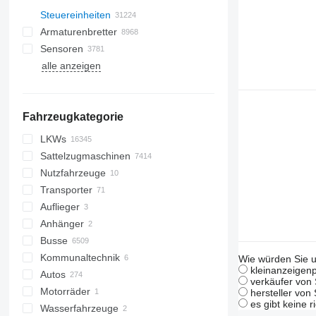
Steuereinheiten
Armaturenbretter
Sensoren
alle anzeigen
Fahrzeugkategorie
LKWs
Sattelzugmaschinen
Nutzfahrzeuge
Transporter
Auflieger
Anhänger
Busse
Kommunaltechnik
Wie würden Sie u
kleinanzeigenp
Autos
Straßenreinigungsgeräte
verkäufer von 
Motorräder
Kommunalfahrzeuge
Kehrmaschinen
hersteller von
es gibt keine r
Wasserfahrzeuge
Streufahrzeuge
Müllwagen