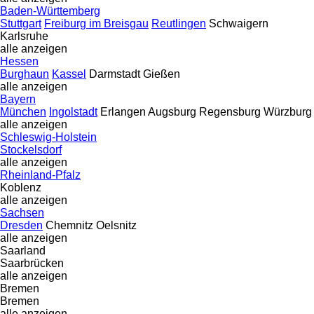
Baden-Württemberg
Stuttgart
Freiburg im Breisgau
Reutlingen
Schwaigern
Karlsruhe
alle anzeigen
Hessen
Burghaun
Kassel
Darmstadt
Gießen
alle anzeigen
Bayern
München
Ingolstadt
Erlangen
Augsburg
Regensburg
Würzburg
alle anzeigen
Schleswig-Holstein
Stockelsdorf
alle anzeigen
Rheinland-Pfalz
Koblenz
alle anzeigen
Sachsen
Dresden
Chemnitz
Oelsnitz
alle anzeigen
Saarland
Saarbrücken
alle anzeigen
Bremen
Bremen
alle anzeigen