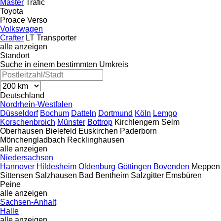
Master
Trafic
Toyota
Proace
Verso
Volkswagen
Crafter
LT
Transporter
alle anzeigen
Standort
Suche in einem bestimmten Umkreis
Deutschland
Nordrhein-Westfalen
Düsseldorf
Bochum
Datteln
Dortmund
Köln
Lemgo
Korschenbroich
Münster
Bottrop
Kirchlengern
Selm
Oberhausen
Bielefeld
Euskirchen
Paderborn
Mönchengladbach
Recklinghausen
alle anzeigen
Niedersachsen
Hannover
Hildesheim
Oldenburg
Göttingen
Bovenden
Meppen
Sittensen
Salzhausen
Bad Bentheim
Salzgitter
Emsbüren
Peine
alle anzeigen
Sachsen-Anhalt
Halle
alle anzeigen