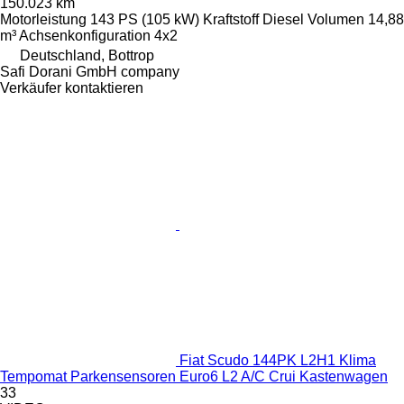
150.023 km
Motorleistung
143 PS (105 kW)
Kraftstoff
Diesel
Volumen
14,88
m³
Achsenkonfiguration
4x2
Deutschland, Bottrop
Safi Dorani GmbH company
Verkäufer kontaktieren
Fiat Scudo 144PK L2H1 Klima
Tempomat Parkensensoren Euro6 L2 A/C Crui Kastenwagen
33