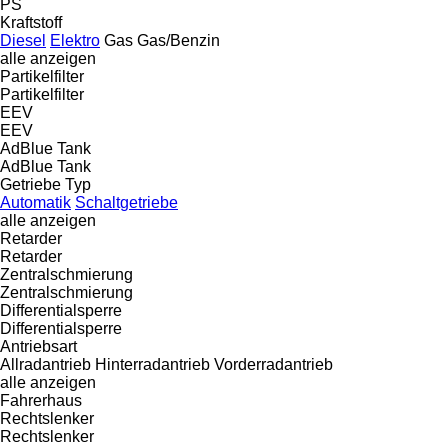
PS
Kraftstoff
Diesel
Elektro
Gas
Gas/Benzin
alle anzeigen
Partikelfilter
Partikelfilter
EEV
EEV
AdBlue Tank
AdBlue Tank
Getriebe Typ
Automatik
Schaltgetriebe
alle anzeigen
Retarder
Retarder
Zentralschmierung
Zentralschmierung
Differentialsperre
Differentialsperre
Antriebsart
Allradantrieb
Hinterradantrieb
Vorderradantrieb
alle anzeigen
Fahrerhaus
Rechtslenker
Rechtslenker