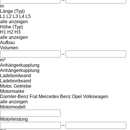
m
Länge (Typ)
L1
L2
L3
L4
L5
alle anzeigen
Höhe (Typ)
H1
H2
H3
alle anzeigen
Aufbau
Volumen
–
m³
Anhängerkupplung
Anhängerkupplung
Ladebordwand
Ladebordwand
Motor, Getriebe
Motormarke
Daimler-Benz
Fiat
Mercedes Benz
Opel
Volkswagen
alle anzeigen
Motormodell
Motorleistung
–