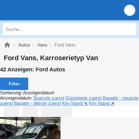
Autos
Vans
Ford Vans
Ford Vans, Karroserietyp Van
42 Anzeigen:
Ford Autos
Filter
Sortierung
:
Anzeigendatum
Anzeigendatum
Teuerste zuerst
Günstigste zuerst
Baujahr - neueste
zuerst
Baujahr - älteste zuerst
Km-Stand ⬊
Km-Stand ⬈