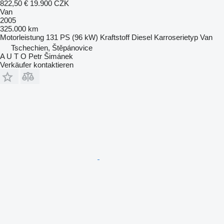
822,50 €
19.900 CZK
Van
2005
325.000 km
Motorleistung
131 PS (96 kW)
Kraftstoff
Diesel
Karroserietyp
Van
Tschechien, Štěpánovice
A U T O Petr Šimánek
Verkäufer kontaktieren