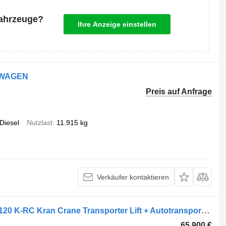
Fahrzeuge?
Ihre Anzeige einstellen
JWAGEN
Preis auf Anfrage
Diesel
Nutzlast
11.915 kg
Verkäufer kontaktieren
DAF XF 530 XF 6X2 NL-Combi HMF 1120 K-RC Kran Crane Transporter Lift + Autotransportanhänger
65.900 €