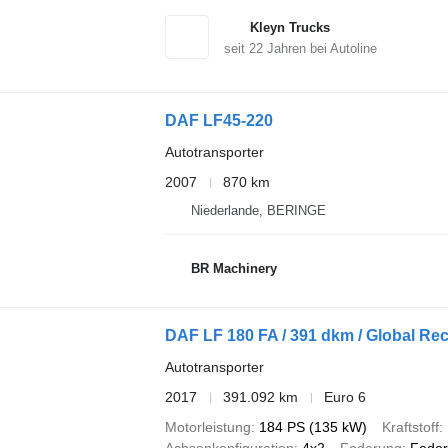
Kleyn Trucks
seit
22
Jahren bei Autoline
DAF LF45-220
Autotransporter
2007
870 km
Niederlande, BERINGE
BR Machinery
DAF LF 180 FA / 391 dkm / Global Re
Autotransporter
2017
391.092 km
Euro 6
Motorleistung
184 PS (135 kW)
Kraftstoff