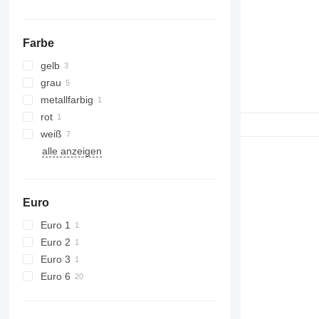
Farbe
gelb
grau
metallfarbig
rot
weiß
alle anzeigen
Euro
Euro 1
Euro 2
Euro 3
Euro 6