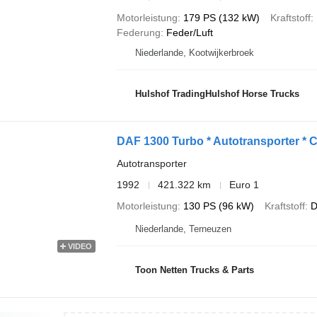
Motorleistung
179 PS (132 kW)
Kraftstoff
Federung
Feder/Luft
Niederlande, Kootwijkerbroek
Hulshof TradingHulshof Horse Trucks
DAF 1300 Turbo * Autotransporter * Ca
Autotransporter
1992
421.322 km
Euro 1
Motorleistung
130 PS (96 kW)
Kraftstoff
D
Niederlande, Terneuzen
VIDEO
Toon Netten Trucks & Parts