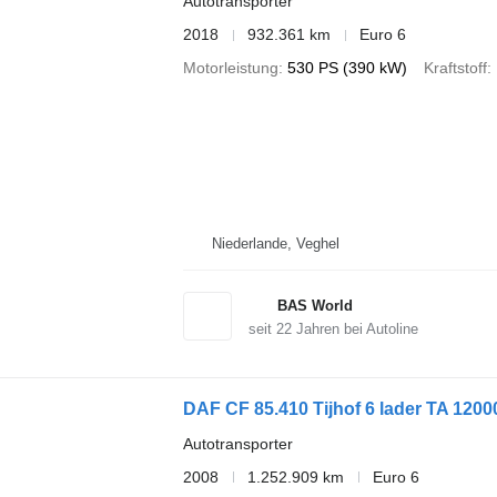
Autotransporter
2018
932.361 km
Euro 6
Motorleistung
530 PS (390 kW)
Kraftstoff
Niederlande, Veghel
BAS World
seit
22
Jahren bei Autoline
DAF CF 85.410 Tijhof 6 lader TA 120
Autotransporter
2008
1.252.909 km
Euro 6