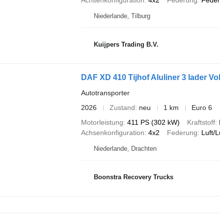
Achsenkonfiguration
4x2
Federung
Feder
Niederlande, Tilburg
Kuijpers Trading B.V.
DAF XD 410 Tijhof Aluliner 3 lader Vo
Autotransporter
2026
Zustand
neu
1 km
Euro 6
Motorleistung
411 PS (302 kW)
Kraftstoff
Achsenkonfiguration
4x2
Federung
Luft/L
Niederlande, Drachten
Boonstra Recovery Trucks