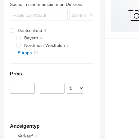
Suche in einem bestimmten Umkreis
Deutschland
Bayern
Nordrhein-Westfalen
Regensburg
Europa
Euskirchen
Niederlande
Tilburg
Litauen
Preis
Drachten
Polen
Veghel
Vereinigtes Königreich
–
Veen
Rumänien
Nuland
Frankreich
Vuren
Italien
Kootwijkerbroek
Ungarn
alle anzeigen
Zaandam
Anzeigentyp
alle anzeigen
Verkauf