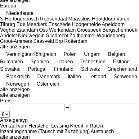
alle anzeigen
Europa
Niederlande
's-Hertogenbosch
Roosendaal
Maassluis
Hoofddorp
Vuren
Tilburg
Ede
Meerkerk
Enschede
Hoogerheide
Apeldoorn
Veghel
Zaandam
Oss
Werkendam
Groesbeek
Bergschenhoek
Andelst
Nieuwegein
Sliedrecht
Zaltbommel
Woudenberg
Groot-Ammers
Saasveld
Erp
Rotterdam
alle anzeigen
Vereinigtes Königreich
Polen
Ungarn
Belgien
Rumänien
Spanien
Litauen
Tschechien
Estland
Slowakei
Portugal
Finnland
Schweiz
Griechenland
Frankreich
Dänemark
Italien
Lettland
Schweden
Norwegen
Österreich
alle anzeigen
alle anzeigen
Preis
–
Anzeigentyp
Verkauf
vom Hersteller
Leasing
Kredit
in Raten
Inzahlungnahme (Tausch mit Zuzahlung)
Austausch
alle anzeigen