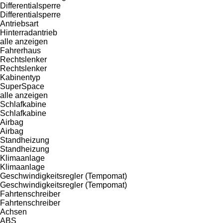
Differentialsperre
Differentialsperre
Antriebsart
Hinterradantrieb
alle anzeigen
Fahrerhaus
Rechtslenker
Rechtslenker
Kabinentyp
SuperSpace
alle anzeigen
Schlafkabine
Schlafkabine
Airbag
Airbag
Standheizung
Standheizung
Klimaanlage
Klimaanlage
Geschwindigkeitsregler (Tempomat)
Geschwindigkeitsregler (Tempomat)
Fahrtenschreiber
Fahrtenschreiber
Achsen
ABS