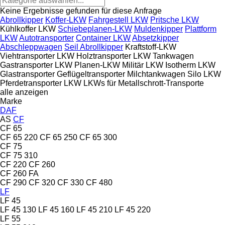
Keine Ergebnisse gefunden für diese Anfrage
Abrollkipper
Koffer-LKW
Fahrgestell LKW
Pritsche LKW
Kühlkoffer LKW
Schiebeplanen-LKW
Muldenkipper
Plattform
LKW
Autotransporter
Container LKW
Absetzkipper
Abschleppwagen
Seil Abrollkipper
Kraftstoff-LKW
Viehtransporter LKW
Holztransporter LKW
Tankwagen
Gastransporter LKW
Planen-LKW
Militär LKW
Isotherm LKW
Glastransporter
Geflügeltransporter
Milchtankwagen
Silo LKW
Pferdetransporter LKW
LKWs für Metallschrott-Transporte
alle anzeigen
Marke
DAF
AS
CF
CF 65
CF 65 220
CF 65 250
CF 65 300
CF 75
CF 75 310
CF 220
CF 260
CF 260 FA
CF 290
CF 320
CF 330
CF 480
LF
LF 45
LF 45 130
LF 45 160
LF 45 210
LF 45 220
LF 55