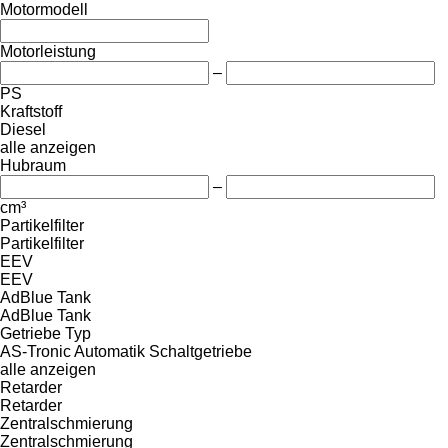
Motormodell
Motorleistung
–
PS
Kraftstoff
Diesel
alle anzeigen
Hubraum
–
cm³
Partikelfilter
Partikelfilter
EEV
EEV
AdBlue Tank
AdBlue Tank
Getriebe Typ
AS-Tronic
Automatik
Schaltgetriebe
alle anzeigen
Retarder
Retarder
Zentralschmierung
Zentralschmierung