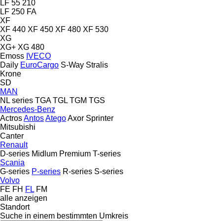
LF 55 210
LF 250 FA
XF
XF 440
XF 450
XF 480
XF 530
XG
XG+
XG 480
Emoss
IVECO
Daily
EuroCargo
S-Way
Stralis
Krone
SD
MAN
NL series
TGA
TGL
TGM
TGS
Mercedes-Benz
Actros
Antos
Atego
Axor
Sprinter
Mitsubishi
Canter
Renault
D-series
Midlum
Premium
T-series
Scania
G-series
P-series
R-series
S-series
Volvo
FE
FH
FL
FM
alle anzeigen
Standort
Suche in einem bestimmten Umkreis