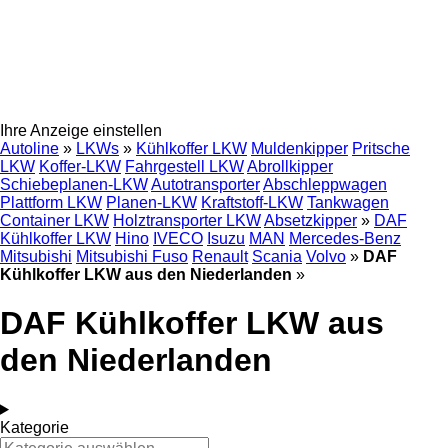
Ihre Anzeige einstellen
Autoline
»
LKWs
»
Kühlkoffer LKW
Muldenkipper
Pritsche
LKW
Koffer-LKW
Fahrgestell LKW
Abrollkipper
Schiebeplanen-LKW
Autotransporter
Abschleppwagen
Plattform LKW
Planen-LKW
Kraftstoff-LKW
Tankwagen
Container LKW
Holztransporter LKW
Absetzkipper
»
DAF
Kühlkoffer LKW
Hino
IVECO
Isuzu
MAN
Mercedes-Benz
Mitsubishi
Mitsubishi Fuso
Renault
Scania
Volvo
»
DAF
Kühlkoffer LKW aus den Niederlanden
»
DAF Kühlkoffer LKW aus
den Niederlanden
Kategorie