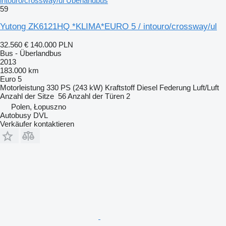
intouro/crossway/ul Überlandbus
59
Yutong ZK6121HQ *KLIMA*EURO 5 / intouro/crossway/ul
32.560 €
140.000 PLN
Bus - Überlandbus
2013
183.000 km
Euro 5
Motorleistung
330 PS (243 kW)
Kraftstoff
Diesel
Federung
Luft/Luft
Anzahl der Sitze
56
Anzahl der Türen
2
Polen, Łopuszno
Autobusy DVL
Verkäufer kontaktieren