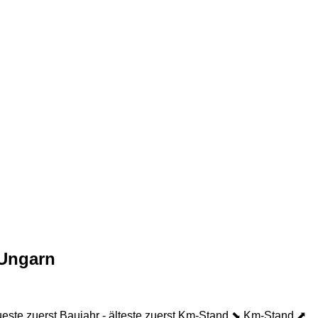
Ungarn
ueste zuerst
Baujahr - älteste zuerst
Km-Stand ⬊
Km-Stand ⬈