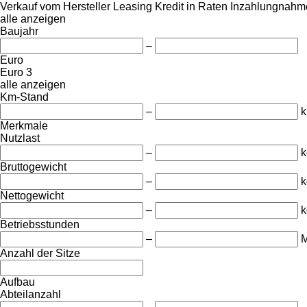
Verkauf
vom Hersteller
Leasing
Kredit
in Raten
Inzahlungnahme
alle anzeigen
Baujahr
–
Euro
Euro 3
alle anzeigen
Km-Stand
–
Merkmale
Nutzlast
–
k
Bruttogewicht
–
k
Nettogewicht
–
k
Betriebsstunden
–
M
Anzahl der Sitze
Aufbau
Abteilanzahl