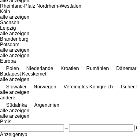
alle anzeigen
Rheinland-Pfalz
Nordrhein-Westfalen
Köln
alle anzeigen
Sachsen
Leipzig
alle anzeigen
Brandenburg
Potsdam
alle anzeigen
alle anzeigen
Europa
Polen
Niederlande
Kroatien
Rumänien
Dänemar
Budapest
Kecskemet
alle anzeigen
Slowakei
Norwegen
Vereinigtes Königreich
Tschec
alle anzeigen
andere
Südafrika
Argentinien
alle anzeigen
alle anzeigen
Preis
–
Anzeigentyp