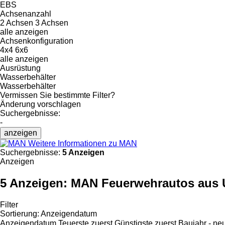
EBS
Achsenanzahl
2 Achsen
3 Achsen
alle anzeigen
Achsenkonfiguration
4x4
6x6
alle anzeigen
Ausrüstung
Wasserbehälter
Wasserbehälter
Vermissen Sie bestimmte Filter?
Änderung vorschlagen
Suchergebnisse:
-
anzeigen
Weitere Informationen zu MAN
Suchergebnisse:
5 Anzeigen
Anzeigen
5 Anzeigen:
MAN Feuerwehrautos aus 
Filter
Sortierung
:
Anzeigendatum
Anzeigendatum
Teuerste zuerst
Günstigste zuerst
Baujahr - ne