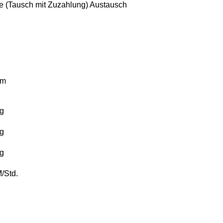
 (Tausch mit Zuzahlung)
Austausch
km
g
g
g
/Std.