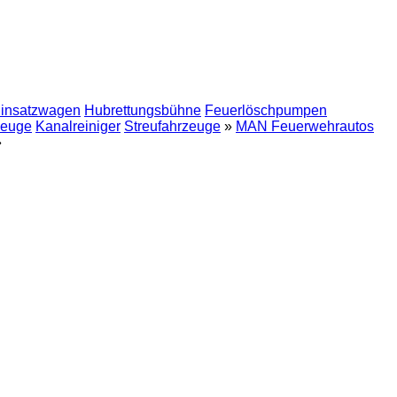
insatzwagen
Hubrettungsbühne
Feuerlöschpumpen
zeuge
Kanalreiniger
Streufahrzeuge
»
MAN Feuerwehrautos
»