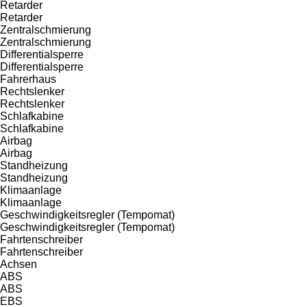
Retarder
Retarder
Zentralschmierung
Zentralschmierung
Differentialsperre
Differentialsperre
Fahrerhaus
Rechtslenker
Rechtslenker
Schlafkabine
Schlafkabine
Airbag
Airbag
Standheizung
Standheizung
Klimaanlage
Klimaanlage
Geschwindigkeitsregler (Tempomat)
Geschwindigkeitsregler (Tempomat)
Fahrtenschreiber
Fahrtenschreiber
Achsen
ABS
ABS
EBS