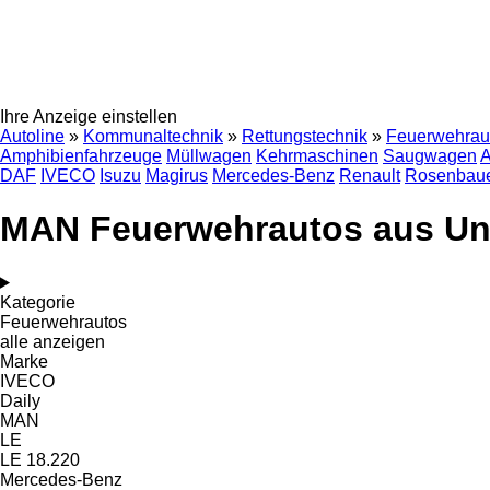
Ihre Anzeige einstellen
Autoline
»
Kommunaltechnik
»
Rettungstechnik
»
Feuerwehrau
Amphibienfahrzeuge
Müllwagen
Kehrmaschinen
Saugwagen
A
DAF
IVECO
Isuzu
Magirus
Mercedes-Benz
Renault
Rosenbau
MAN Feuerwehrautos aus Un
Kategorie
Feuerwehrautos
alle anzeigen
Marke
IVECO
Daily
MAN
LE
LE 18.220
Mercedes-Benz