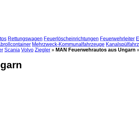
tos
Rettungswagen
Feuerlöscheinrichtungen
Feuerwehrleiter
E
brollcontainer
Mehrzweck-Kommunalfahrzeuge
Kanalspülfahr
er
Scania
Volvo
Ziegler
»
MAN Feuerwehrautos aus Ungarn
garn