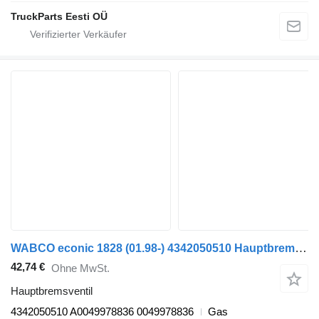
TruckParts Eesti OÜ
WABCO econic 1828 (01.98-) 4342050510 Hauptbremsventil für Mercedes-Benz Econic (1998-2014) Sattelzugmaschine
42,74 €
Ohne MwSt.
Hauptbremsventil
4342050510 A0049978836 0049978836
Gas