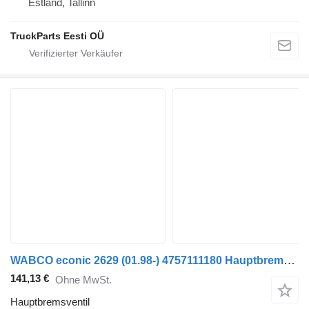
Estland, Tallinn
TruckParts Eesti OÜ
WABCO econic 2629 (01.98-) 4757111180 Hauptbremsventil für Mercedes-Benz Econic (1998-2014) Sattelzugmaschine
141,13 €
Ohne MwSt.
Hauptbremsventil