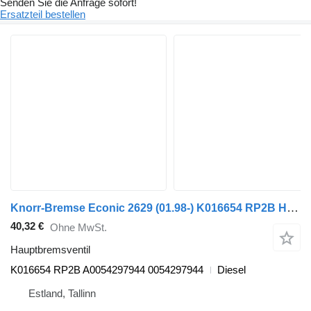
Senden Sie die Anfrage sofort!
Ersatzteil bestellen
Knorr-Bremse Econic 2629 (01.98-) K016654 RP2B Hauptbremsventil für Mercedes-Benz Econic (1998-2014) Sattelzugmaschine
40,32 €
Ohne MwSt.
Hauptbremsventil
K016654 RP2B A0054297944 0054297944
Diesel
Estland, Tallinn