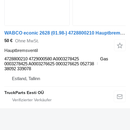
WABCO econic 2628 (01.98-) 4728800210 Hauptbremsventil für Mercedes-Benz Econic (1998-2014) Sattelzugmaschine
50 €
Ohne MwSt.
Hauptbremsventil
4728800210 4729000580 A0003278425
Gas
0003278425 A0003276625 0003276625 052738
38092 339078
Estland, Tallinn
TruckParts Eesti OÜ