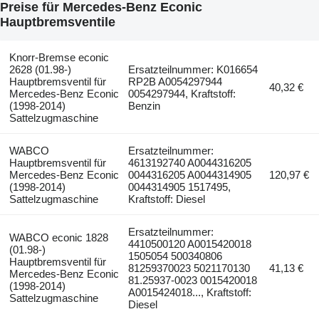
Preise für Mercedes-Benz Econic
Hauptbremsventile
Knorr-Bremse econic
2628 (01.98-)
Ersatzteilnummer: K016654
Hauptbremsventil für
RP2B A0054297944
40,32 €
Mercedes-Benz Econic
0054297944, Kraftstoff:
(1998-2014)
Benzin
Sattelzugmaschine
WABCO
Ersatzteilnummer:
Hauptbremsventil für
4613192740 A0044316205
Mercedes-Benz Econic
0044316205 A0044314905
120,97 €
(1998-2014)
0044314905 1517495,
Sattelzugmaschine
Kraftstoff: Diesel
Ersatzteilnummer:
WABCO econic 1828
4410500120 A0015420018
(01.98-)
1505054 500340806
Hauptbremsventil für
81259370023 5021170130
41,13 €
Mercedes-Benz Econic
81.25937-0023 0015420018
(1998-2014)
A0015424018..., Kraftstoff:
Sattelzugmaschine
Diesel