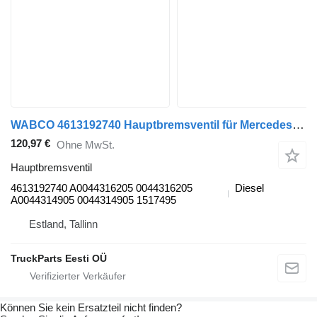
WABCO 4613192740 Hauptbremsventil für Mercedes-Benz Econic (1998-2014) Sattelzugmaschine
120,97 €
Ohne MwSt.
Hauptbremsventil
4613192740 A0044316205 0044316205
Diesel
A0044314905 0044314905 1517495
Estland, Tallinn
TruckParts Eesti OÜ
Können Sie kein Ersatzteil nicht finden?