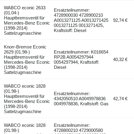
WABCO econic 2633
Ersatzteilnummer:
(01.04-)
4728900030 4728900210
Hauptbremsventil für
A0013271125 A0013271425
92,74 €
Mercedes-Benz Econic
0013271125 0013271425,
(1998-2014)
Kraftstoff: Diesel
Sattelzugmaschine
Knorr-Bremse Econic
2629 (01.98-)
Ersatzteilnummer: K016654
Hauptbremsventil für
RP2B A0054297944
40,32 €
Mercedes-Benz Econic
0054297944, Kraftstoff:
(1998-2014)
Diesel
Sattelzugmaschine
WABCO econic 1828
(01.98-)
Ersatzteilnummer:
Hauptbremsventil für
4342050510 A0049978836
42,74 €
Mercedes-Benz Econic
0049978836, Kraftstoff: Gas
(1998-2014)
Sattelzugmaschine
WABCO econic 1828
Ersatzteilnummer:
(01.98-)
4728800210 4729000580