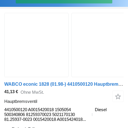
WABCO econic 1828 (01.98-) 4410500120 Hauptbremsventil für Mercedes-Benz Econic (1998-2014) Sattelzugmaschine
41,13 €
Ohne MwSt.
Hauptbremsventil
4410500120 A0015420018 1505054
Diesel
500340806 81259370023 5021170130
81.25937-0023 0015420018 A0015424018...