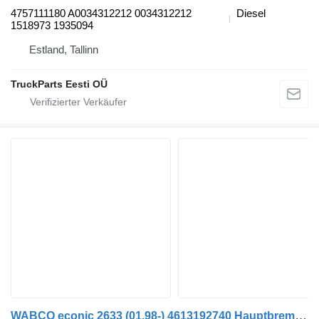
4757111180 A0034312212 0034312212
Diesel
1518973 1935094
Estland, Tallinn
TruckParts Eesti OÜ
WABCO econic 2633 (01.98-) 4613192740 Hauptbremsventil für Mercedes-Benz Econic (1998-2014) Sattelzugmaschine