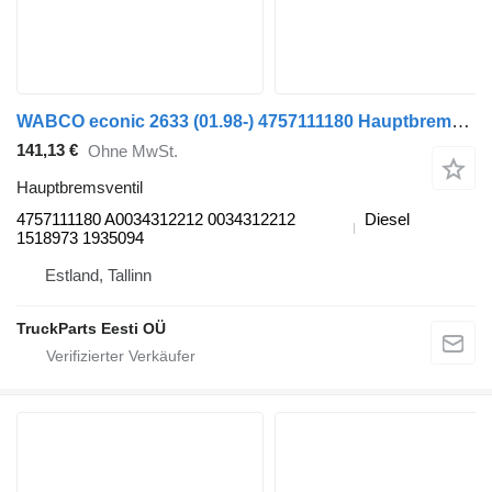
WABCO econic 2633 (01.98-) 4757111180 Hauptbremsventil für Mercedes-Benz Econic (1998-2014) Sattelzugmaschine
141,13 €
Ohne MwSt.
Hauptbremsventil
4757111180 A0034312212 0034312212
Diesel
1518973 1935094
Estland, Tallinn
TruckParts Eesti OÜ