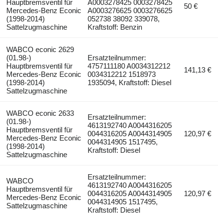
Hauptbremsventil für
A0003278425 0003278425
50 €
Mercedes-Benz Econic
A0003276625 0003276625
(1998-2014)
052738 38092 339078,
Sattelzugmaschine
Kraftstoff: Benzin
WABCO econic 2629
(01.98-)
Ersatzteilnummer:
Hauptbremsventil für
4757111180 A0034312212
141,13 €
Mercedes-Benz Econic
0034312212 1518973
(1998-2014)
1935094, Kraftstoff: Diesel
Sattelzugmaschine
WABCO econic 2633
Ersatzteilnummer:
(01.98-)
4613192740 A0044316205
Hauptbremsventil für
0044316205 A0044314905
120,97 €
Mercedes-Benz Econic
0044314905 1517495,
(1998-2014)
Kraftstoff: Diesel
Sattelzugmaschine
Ersatzteilnummer:
WABCO
4613192740 A0044316205
Hauptbremsventil für
0044316205 A0044314905
120,97 €
Mercedes-Benz Econic
0044314905 1517495,
Sattelzugmaschine
Kraftstoff: Diesel