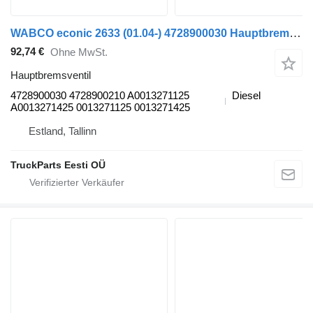
WABCO econic 2633 (01.04-) 4728900030 Hauptbremsventil für Mercedes-Benz Econic (1998-2014) Sattelzugmaschine
92,74 €
Ohne MwSt.
Hauptbremsventil
4728900030 4728900210 A0013271125
Diesel
A0013271425 0013271125 0013271425
Estland, Tallinn
TruckParts Eesti OÜ