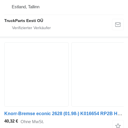
Estland, Tallinn
TruckParts Eesti OÜ
Knorr-Bremse econic 2628 (01.98-) K016654 RP2B Hauptbremsventil für Mercedes-Benz Econic (1998-2014) Sattelzugmaschine
40,32 €
Ohne MwSt.