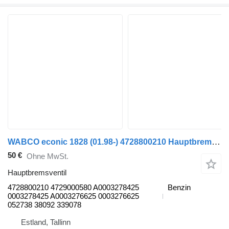
WABCO econic 1828 (01.98-) 4728800210 Hauptbremsventil für Mercedes-Benz Econic (1998-2014) Sattelzugmaschine
50 €
Ohne MwSt.
Hauptbremsventil
4728800210 4729000580 A0003278425
Benzin
0003278425 A0003276625 0003276625
052738 38092 339078
Estland, Tallinn