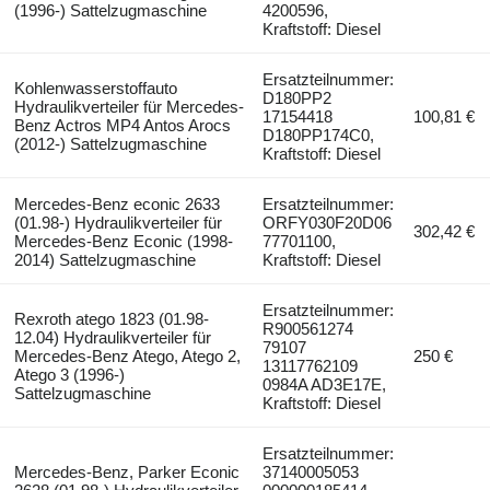
(1996-) Sattelzugmaschine
4200596,
Kraftstoff: Diesel
Ersatzteilnummer:
Kohlenwasserstoffauto
D180PP2
Hydraulikverteiler für Mercedes-
17154418
100,81 €
Benz Actros MP4 Antos Arocs
D180PP174C0,
(2012-) Sattelzugmaschine
Kraftstoff: Diesel
Mercedes-Benz econic 2633
Ersatzteilnummer:
(01.98-) Hydraulikverteiler für
ORFY030F20D06
302,42 €
Mercedes-Benz Econic (1998-
77701100,
2014) Sattelzugmaschine
Kraftstoff: Diesel
Ersatzteilnummer:
Rexroth atego 1823 (01.98-
R900561274
12.04) Hydraulikverteiler für
79107
Mercedes-Benz Atego, Atego 2,
250 €
13117762109
Atego 3 (1996-)
0984A AD3E17E,
Sattelzugmaschine
Kraftstoff: Diesel
Ersatzteilnummer:
Mercedes-Benz, Parker Econic
37140005053