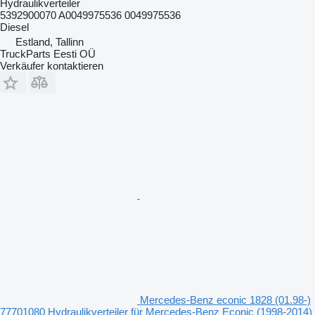
Hydraulikverteiler
5392900070 A0049975536 0049975536
Diesel
Estland, Tallinn
TruckParts Eesti OÜ
Verkäufer kontaktieren
Mercedes-Benz econic 1828 (01.98-)
77701080 Hydraulikverteiler für Mercedes-Benz Econic (1998-2014)