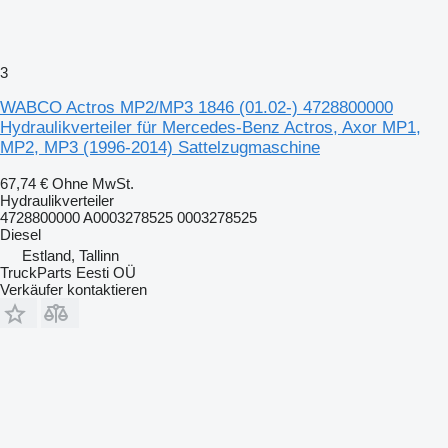
3
WABCO Actros MP2/MP3 1846 (01.02-) 4728800000
Hydraulikverteiler für Mercedes-Benz Actros, Axor MP1,
MP2, MP3 (1996-2014) Sattelzugmaschine
67,74 €
Ohne MwSt.
Hydraulikverteiler
4728800000 A0003278525 0003278525
Diesel
Estland, Tallinn
TruckParts Eesti OÜ
Verkäufer kontaktieren