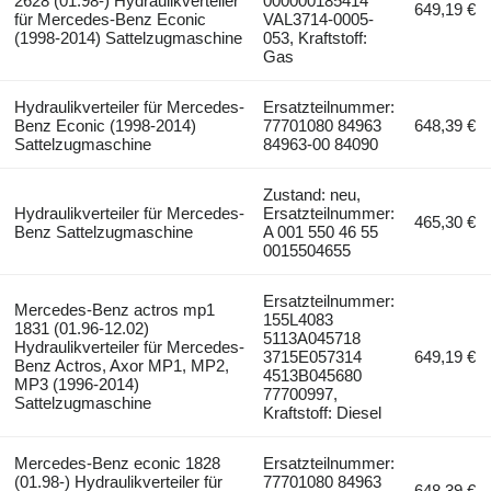
2628 (01.98-) Hydraulikverteiler
000000185414
649,19 €
für Mercedes-Benz Econic
VAL3714-0005-
(1998-2014) Sattelzugmaschine
053, Kraftstoff:
Gas
Hydraulikverteiler für Mercedes-
Ersatzteilnummer:
Benz Econic (1998-2014)
77701080 84963
648,39 €
Sattelzugmaschine
84963-00 84090
Zustand: neu,
Hydraulikverteiler für Mercedes-
Ersatzteilnummer:
465,30 €
Benz Sattelzugmaschine
A 001 550 46 55
0015504655
Ersatzteilnummer:
Mercedes-Benz actros mp1
155L4083
1831 (01.96-12.02)
5113A045718
Hydraulikverteiler für Mercedes-
3715E057314
649,19 €
Benz Actros, Axor MP1, MP2,
4513B045680
MP3 (1996-2014)
77700997,
Sattelzugmaschine
Kraftstoff: Diesel
Mercedes-Benz econic 1828
Ersatzteilnummer:
(01.98-) Hydraulikverteiler für
77701080 84963
648,39 €