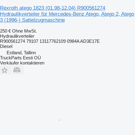
Rexroth atego 1823 (01.98-12.04) R900561274
Hydraulikverteiler für Mercedes-Benz Atego, Atego 2, Atego
3 (1996-) Sattelzugmaschine
250 €
Ohne MwSt.
Hydraulikverteiler
R900561274 79107 13117762109 0984A AD3E17E
Diesel
Estland, Tallinn
TruckParts Eesti OÜ
Verkäufer kontaktieren