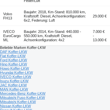
Feder/Luft
Baujahr: 2018, Km-Stand: 810.000 km,
Volvo
Kraftstoff: Diesel, Achsenkonfiguration:
29.000 €
FH13
6x2, Federung: Luft
IVECO
Baujahr: 2014, Km-Stand: 440.000 -
7.000 €
EuroCargo
550.000 km, Kraftstoff: Diesel,
-
ML
Achsenkonfiguration: 4x2
13.000 €
Beliebte Marken Koffer-LKW
DAF Koffer-LKW
Fiat Koffer-LKW
Ford Koffer-LKW
Hino Koffer-LKW
Howo Koffer-LKW
Hyundai Koffer-LKW
IVECO Koffer-LKW
Isuzu Koffer-LKW
JAC Koffer-LKW
MAN Koffer-LKW
Mercedes-Benz Koffer-LKW
Mitsubishi Fuso Koffer-LKW
Mitsubishi Koffer-LKW
Nissan Koffer-LKW