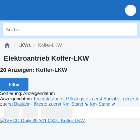
LKWs
Koffer-LKW
Elektroantrieb Koffer-LKW
20 Anzeigen:
Koffer-LKW
Filter
Sortierung
:
Anzeigendatum
Anzeigendatum
Teuerste zuerst
Günstigste zuerst
Baujahr - neueste
zuerst
Baujahr - älteste zuerst
Km-Stand ⬊
Km-Stand ⬈