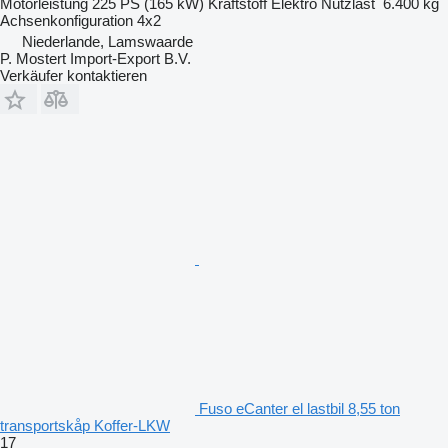
Motorleistung
225 PS (165 kW)
Kraftstoff
Elektro
Nutzlast
6.400 kg
Achsenkonfiguration
4x2
Niederlande, Lamswaarde
P. Mostert Import-Export B.V.
Verkäufer kontaktieren
Fuso eCanter el lastbil 8,55 ton
transportskåp Koffer-LKW
17