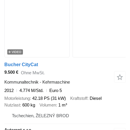
VIDEO
Bucher CityCat
9.500 €
Ohne MwSt.
Kommunaltechnik - Kehrmaschine
2012
4.774 M/Std.
Euro 5
Motorleistung
42.18 PS (31 kW)
Kraftstoff
Diesel
Nutzlast
600 kg
Volumen
1 m³
Tschechien, ŽELEZNÝ BROD
Autorent s.r.o.