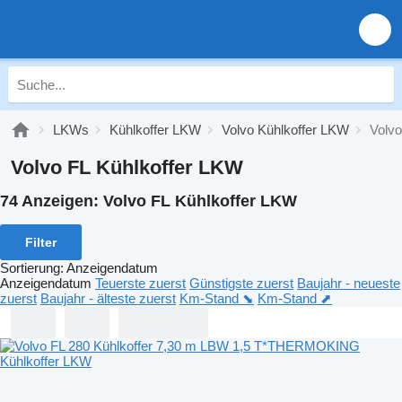
LKWs
Kühlkoffer LKW
Volvo Kühlkoffer LKW
Volvo
Volvo FL Kühlkoffer LKW
74 Anzeigen:
Volvo FL Kühlkoffer LKW
Filter
Sortierung
:
Anzeigendatum
Anzeigendatum
Teuerste zuerst
Günstigste zuerst
Baujahr - neueste
zuerst
Baujahr - älteste zuerst
Km-Stand ⬊
Km-Stand ⬈