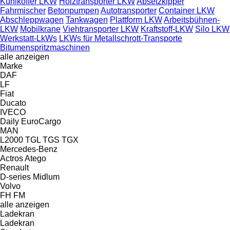
Kühlkoffer LKW
Holztransporter LKW
Absetzkipper
Fahrmischer
Betonpumpen
Autotransporter
Container LKW
Abschleppwagen
Tankwagen
Plattform LKW
Arbeitsbühnen-
LKW
Mobilkrane
Viehtransporter LKW
Kraftstoff-LKW
Silo LKW
Werkstatt-LkWs
LKWs für Metallschrott-Transporte
Bitumenspritzmaschinen
alle anzeigen
Marke
DAF
LF
Fiat
Ducato
IVECO
Daily
EuroCargo
MAN
L2000
TGL
TGS
TGX
Mercedes-Benz
Actros
Atego
Renault
D-series
Midlum
Volvo
FH
FM
alle anzeigen
Ladekran
Ladekran