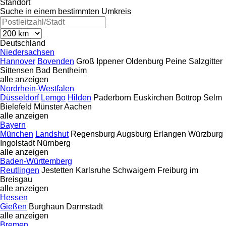
Standort
Suche in einem bestimmten Umkreis
Deutschland
Niedersachsen
Hannover
Bovenden
Groß Ippener
Oldenburg
Peine
Salzgitter
Sittensen
Bad Bentheim
alle anzeigen
Nordrhein-Westfalen
Düsseldorf
Lemgo
Hilden
Paderborn
Euskirchen
Bottrop
Selm
Bielefeld
Münster
Aachen
alle anzeigen
Bayern
München
Landshut
Regensburg
Augsburg
Erlangen
Würzburg
Ingolstadt
Nürnberg
alle anzeigen
Baden-Württemberg
Reutlingen
Jestetten
Karlsruhe
Schwaigern
Freiburg im
Breisgau
alle anzeigen
Hessen
Gießen
Burghaun
Darmstadt
alle anzeigen
Bremen