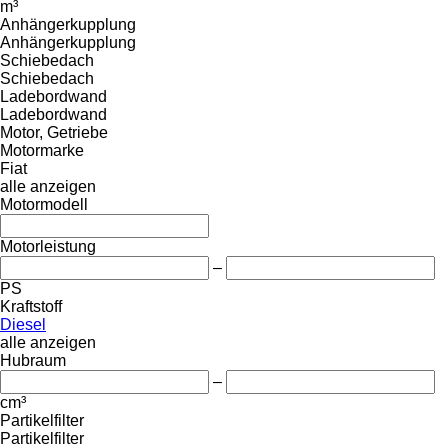
m³
Anhängerkupplung
Anhängerkupplung
Schiebedach
Schiebedach
Ladebordwand
Ladebordwand
Motor, Getriebe
Motormarke
Fiat
alle anzeigen
Motormodell
Motorleistung
–
PS
Kraftstoff
Diesel
alle anzeigen
Hubraum
–
cm³
Partikelfilter
Partikelfilter