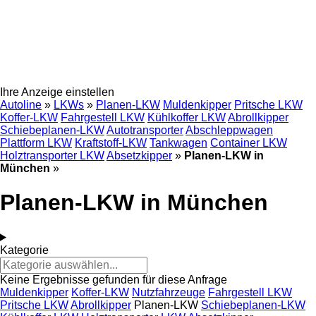
Ihre Anzeige einstellen
Autoline
»
LKWs
»
Planen-LKW
Muldenkipper
Pritsche LKW
Koffer-LKW
Fahrgestell LKW
Kühlkoffer LKW
Abrollkipper
Schiebeplanen-LKW
Autotransporter
Abschleppwagen
Plattform LKW
Kraftstoff-LKW
Tankwagen
Container LKW
Holztransporter LKW
Absetzkipper
»
Planen-LKW in
München
»
Planen-LKW in München
Kategorie
Keine Ergebnisse gefunden für diese Anfrage
Muldenkipper
Koffer-LKW
Nutzfahrzeuge
Fahrgestell LKW
Pritsche LKW
Abrollkipper
Planen-LKW
Schiebeplanen-LKW