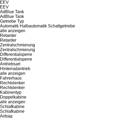
EEV
EEV
AdBlue Tank
AdBlue Tank
Getriebe Typ
Automatik
Halbautomatik
Schaltgetriebe
alle anzeigen
Retarder
Retarder
Zentralschmierung
Zentralschmierung
Differentialsperre
Differentialsperre
Antriebsart
Hinterradantrieb
alle anzeigen
Fahrerhaus
Rechtslenker
Rechtslenker
Kabinentyp
Doppelkabine
alle anzeigen
Schlafkabine
Schlafkabine
Airbag