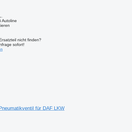
L.
 Autoline
tieren
rsatzteil nicht finden?
frage sofort!
en
neumatikventil für DAF LKW