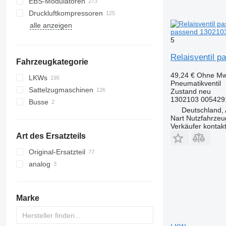
EBS-Modulatoren
Druckluftkompressoren
alle anzeigen
passend 130210
5
Relaisventil 
Fahrzeugkategorie
49,24 €
Ohne Mw
LKWs
Pneumatikventil
Sattelzugmaschinen
Zustand
neu
1302103 005429
Busse
Deutschland, 
Nart Nutzfahrzeu
Verkäufer kontak
Art des Ersatzteils
Original-Ersatzteil
analog
Marke