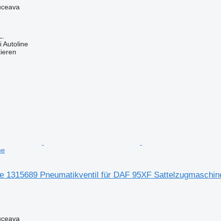
uceava
L.
 Autoline
tieren
ne
re 1315689 Pneumatikventil für DAF 95XF Sattelzugmaschin
uceava