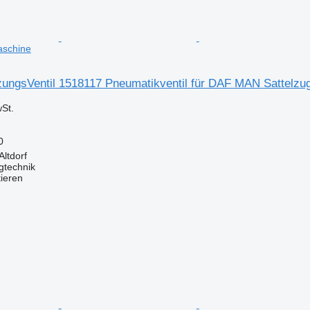
aschine
ungsVentil 1518117 Pneumatikventil für DAF MAN Sattelz
St.
0
Altdorf
gtechnik
tieren