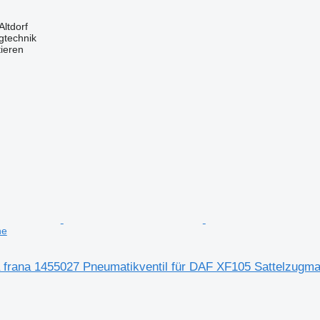
Altdorf
gtechnik
tieren
ne
 frana 1455027 Pneumatikventil für DAF XF105 Sattelzugm