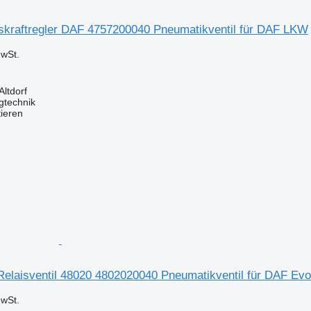
raftregler DAF 4757200040 Pneumatikventil für DAF LKW
wSt.
Altdorf
gtechnik
tieren
laisventil 48020 4802020040 Pneumatikventil für DAF E
wSt.