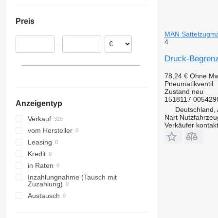
Rumänien
Ukraine
Portugal
Preis
Estland
MAN Sattelzugm
Polen
4
–
Belgien
Druck-Begrenz
Litauen
Dänemark
78,24 €
Ohne Mw
alle anzeigen
Pneumatikventil
Zustand
neu
1518117 005429
Anzeigentyp
Deutschland, 
Nart Nutzfahrzeu
Verkauf
Verkäufer kontak
vom Hersteller
Leasing
Kredit
in Raten
Inzahlungnahme (Tausch mit
Zuzahlung)
Austausch