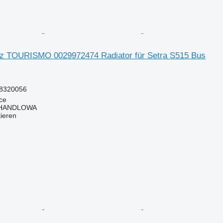
z TOURISMO 0029972474 Radiator für Setra S515 Bus
8320056
ce
 HANDLOWA
tieren