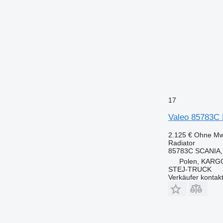
17
Valeo 85783C 
2.125 €
Ohne Mw
Radiator
85783C SCANIA,
Polen, KAR
STEJ-TRUCK
Verkäufer kontak