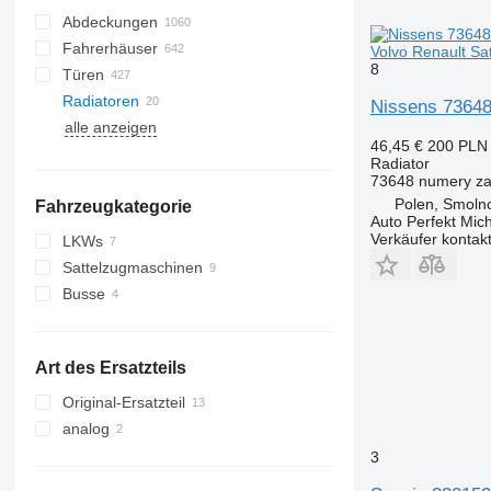
Abdeckungen
Fahrerhäuser
Volvo Renault Sa
8
Türen
Radiatoren
Klimakompressoren
Seitenscheiben
Nissens 73648
alle anzeigen
Klimakondensatoren
Windschutzscheiben
46,45 €
200 PLN
Autoklimaanlagen
Heckscheiben
Radiator
Klimaleitungen
Panoramadächer
73648 numery z
Polen, Smolno
Fahrzeugkategorie
Klimatrockner
Auto Perfekt Mic
Klimaanlage Filter
Verkäufer kontak
LKWs
sonstige Teile für Klimaanlagen
Sattelzugmaschinen
Busse
Art des Ersatzteils
Original-Ersatzteil
analog
3