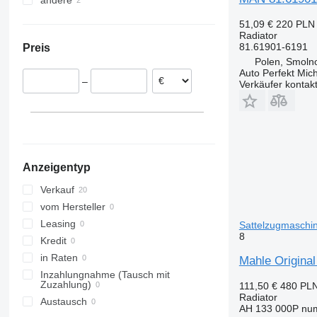
andere
Rumänien
Estland
Ukraine
51,09 €
220 PLN
Polen
Radiator
81.61901-6191
Preis
Smolno Wielkie
Litauen
Polen, Smolno
Oleśnica
Griechenland
Auto Perfekt Mic
–
Verkäufer kontak
Wołomin
Portugal
Poznań
Dänemark
Zielona Góra
Niederlande
alle anzeigen
Krakow
Katowice
Anzeigentyp
Wieliczka
alle anzeigen
Verkauf
vom Hersteller
Leasing
Sattelzugmaschi
8
Kredit
in Raten
Mahle Origina
Inzahlungnahme (Tausch mit
Zuzahlung)
111,50 €
480 PL
Radiator
Austausch
AH 133 000P num