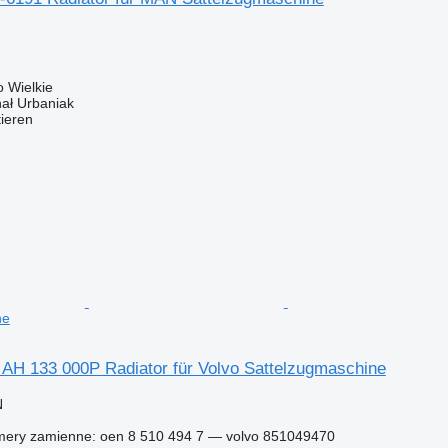
 Wielkie
hał Urbaniak
tieren
ne
l AH 133 000P Radiator für Volvo Sattelzugmaschine
N
ery zamienne: oen 8 510 494 7 — volvo 851049470