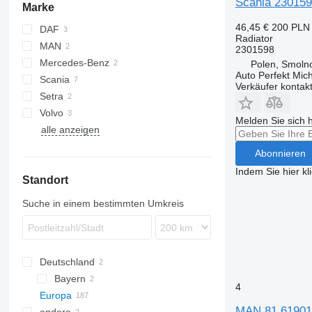
Scania 230159
Marke
46,45 €
200 PLN
DAF
Radiator
MAN
XF
2301598
Mercedes-Benz
Polen, Smolno
Auto Perfekt Mic
Scania
Actros
Verkäufer kontak
Setra
Tourismo
Volvo
S-series
Prestij
Melden Sie sich 
alle anzeigen
Abonnieren
Indem Sie hier kl
Standort
Suche in einem bestimmten Umkreis
Deutschland
Bayern
4
Europa
Nürnberg
MAN 81.61901-