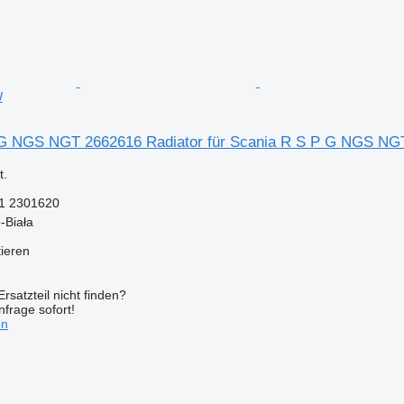
W
 G NGS NGT 2662616 Radiator für Scania R S P G NGS N
.
1 2301620
-Biała
tieren
rsatzteil nicht finden?
frage sofort!
en