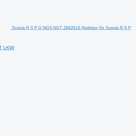
Scania R S P G NGS NGT 2662616 Radiator für Scania R S P
GT LKW