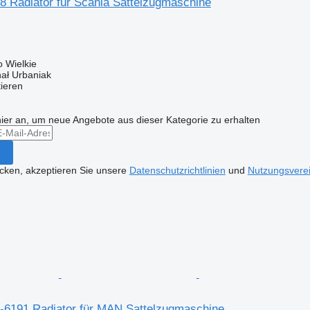
8 Radiator für Scania Sattelzugmaschine
 Wielkie
hał Urbaniak
tieren
hier an, um neue Angebote aus dieser Kategorie zu erhalten
icken, akzeptieren Sie unsere
Datenschutzrichtlinien
und
Nutzungsvere
6191 Radiator für MAN Sattelzugmaschine