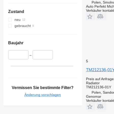
Polen, Smolno
Auto Perfekt Mic
Verkäufer kontak
Zustand
neu
gebraucht
Baujahr
–
5
TM212136-01Y 
Preis auf Anfrage
Radiator
TM212136-01Y
Vermissen Sie bestimmte Filter?
Polen, Sando
Änderung vorschlagen
Genomar
Verkäufer kontak