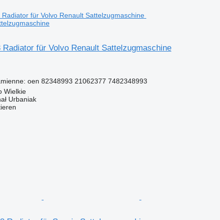
ttelzugmaschine
 Radiator für Volvo Renault Sattelzugmaschine
amienne: oen 82348993 21062377 7482348993
 Wielkie
hał Urbaniak
tieren