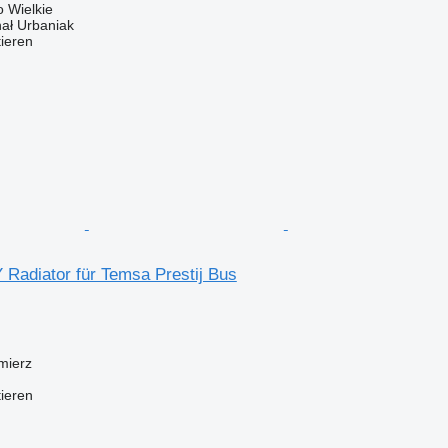
 Wielkie
hał Urbaniak
tieren
Radiator für Temsa Prestij Bus
mierz
tieren