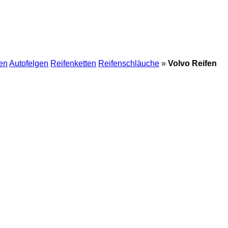
en
Autofelgen
Reifenketten
Reifenschläuche
»
Volvo Reifen