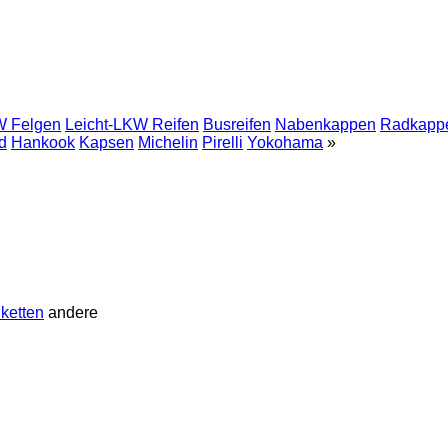
 Felgen
Leicht-LKW Reifen
Busreifen
Nabenkappen
Radkapp
d
Hankook
Kapsen
Michelin
Pirelli
Yokohama
»
ketten
andere