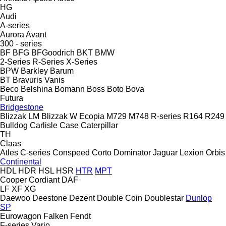
HG
Audi
A-series
Aurora
Avant
300 - series
BF
BFG
BFGoodrich
BKT
BMW
2-Series
R-Series
X-Series
BPW
Barkley
Barum
BT
Bravuris
Vanis
Beco
Belshina
Bomann
Boss
Boto
Bova
Futura
Bridgestone
Blizzak LM
Blizzak W
Ecopia
M729
M748
R-series
R164
R249
Bulldog
Carlisle
Case
Caterpillar
TH
Claas
Atles
C-series
Conspeed
Corto
Dominator
Jaguar
Lexion
Orbis
Continental
HDL
HDR
HSL
HSR
HTR
MPT
Cooper
Cordiant
DAF
LF
XF
XG
Daewoo
Deestone
Dezent
Double Coin
Doublestar
Dunlop
SP
Eurowagon
Falken
Fendt
F-series
Vario