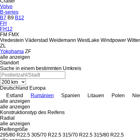
Crafter
Volvo
B-series
B7
B9
B12
FH
FH12
FM
FMX
Vredestein
Väderstad
Weidemann
WestLake
Windpower
Witte
ZL
Yokohama
ZF
alle anzeigen
Standort
Suche in einem bestimmten Umkreis
Deutschland
Europa
Estland
Rumänien
Spanien
Litauen
Polen
Nie
alle anzeigen
alle anzeigen
Konstruktionstyp des Reifens
Radial
alle anzeigen
Reifengröße
295/80 R22.5
305/70 R22.5
315/70 R22.5
315/80 R22.5