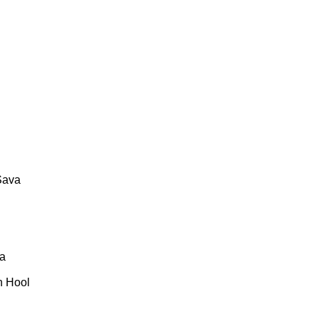
Sava
ta
n Hool