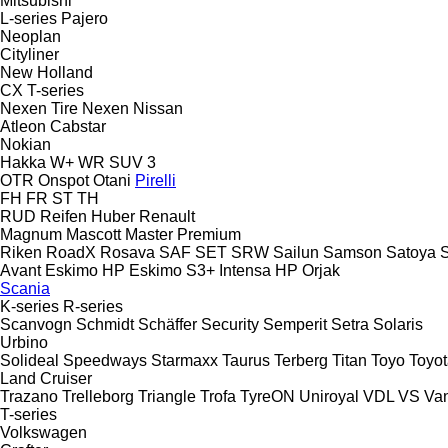
Mitsubishi
L-series
Pajero
Neoplan
Cityliner
New Holland
CX
T-series
Nexen Tire
Nexen
Nissan
Atleon
Cabstar
Nokian
Hakka
W+
WR SUV 3
OTR
Onspot
Otani
Pirelli
FH
FR
ST
TH
RUD
Reifen Huber
Renault
Magnum
Mascott
Master
Premium
Riken
RoadX
Rosava
SAF
SET
SRW
Sailun
Samson
Satoya
Avant
Eskimo HP
Eskimo S3+
Intensa HP
Orjak
Scania
K-series
R-series
Scanvogn
Schmidt
Schäffer
Security
Semperit
Setra
Solaris
Urbino
Solideal
Speedways
Starmaxx
Taurus
Terberg
Titan
Toyo
Toyo
Land Cruiser
Trazano
Trelleborg
Triangle
Trofa
TyreON
Uniroyal
VDL
VS
Va
T-series
Volkswagen