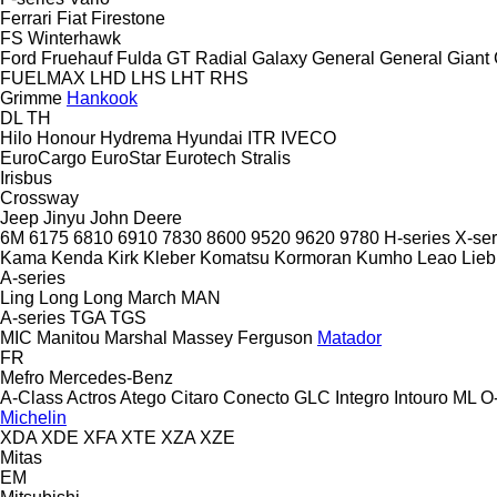
Ferrari
Fiat
Firestone
FS
Winterhawk
Ford
Fruehauf
Fulda
GT Radial
Galaxy
General
General
Giant
FUELMAX
LHD
LHS
LHT
RHS
Grimme
Hankook
DL
TH
Hilo
Honour
Hydrema
Hyundai
ITR
IVECO
EuroCargo
EuroStar
Eurotech
Stralis
Irisbus
Crossway
Jeep
Jinyu
John Deere
6M
6175
6810
6910
7830
8600
9520
9620
9780
H-series
X-ser
Kama
Kenda
Kirk
Kleber
Komatsu
Kormoran
Kumho
Leao
Lieb
A-series
Ling Long
Long March
MAN
A-series
TGA
TGS
MIC
Manitou
Marshal
Massey Ferguson
Matador
FR
Mefro
Mercedes-Benz
A-Class
Actros
Atego
Citaro
Conecto
GLC
Integro
Intouro
ML
O-
Michelin
XDA
XDE
XFA
XTE
XZA
XZE
Mitas
EM