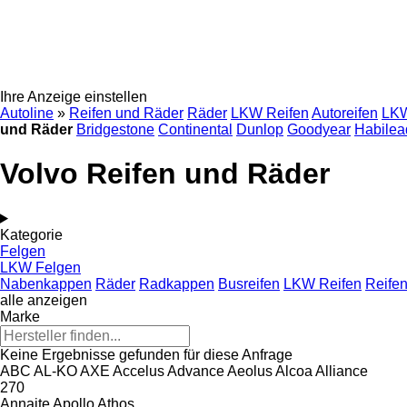
Ihre Anzeige einstellen
Autoline
»
Reifen und Räder
Räder
LKW Reifen
Autoreifen
LKW
und Räder
Bridgestone
Continental
Dunlop
Goodyear
Habilea
Volvo Reifen und Räder
Kategorie
Felgen
LKW Felgen
Nabenkappen
Räder
Radkappen
Busreifen
LKW Reifen
Reifen
alle anzeigen
Marke
Keine Ergebnisse gefunden für diese Anfrage
ABC
AL-KO
AXE
Accelus
Advance
Aeolus
Alcoa
Alliance
270
Annaite
Apollo
Athos